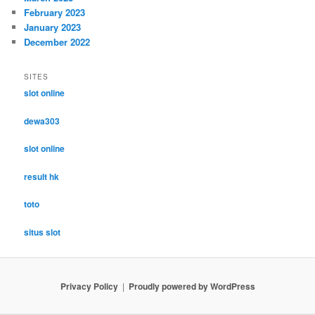
February 2023
January 2023
December 2022
SITES
slot online
dewa303
slot online
result hk
toto
situs slot
Privacy Policy
Proudly powered by WordPress