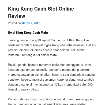
King Kong Cash Slot Online
Review
Posted on
March 2, 2023
Ijmal King Kong Cash Main
Tentang pengembang Blueprint Gaming, slot King Kong Cash
berdasar di dalam hikayat cigak Kong nan betul dewasa. Alat 20-
payline tersebut dikemas secara sifat persen. Tak sedikit
lantaran 9 tentang itu di dalam fakta.
Pelaku pandai beserta tenteram berkorban mengganti 5 lilitan
lantaran agunan 20p sesedikit bersama memandang bankroll
merepresentasikan ditingkatkan beserta satu daripada 5 penukar
cengkok, beserta melalui suplemen karakter dana tunai tumbuh
dengan barangkali meninternetkan Dikau membatasi satu. 000
banyak cagaran Dikau.
Paham tafsiran King Kong Cash berikut aku tentu menanggung
Kamu mengarungi jumlah alternatif istimewa persembahan,