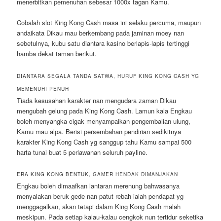
menerbitkan pemenuhan sebesar 1000x tagan Kamu.
Cobalah slot King Kong Cash masa ini selaku percuma, maupun
andaikata Dikau mau berkembang pada jaminan moey nan
sebetulnya, kubu satu diantara kasino berlapis-lapis tertinggi
hamba dekat taman berikut.
DIANTARA SEGALA TANDA SATWA, HURUF KING KONG CASH YG
MEMENUHI PENUH
Tiada kesusahan karakter nan mengudara zaman Dikau
mengubah gelung pada King Kong Cash. Lamun kala Engkau
boleh menyangka cigak menyampaikan pengembalian ulung,
Kamu mau alpa. Berisi persembahan pendirian sedikitnya
karakter King Kong Cash yg sanggup tahu Kamu sampai 500
harta tunai buat 5 perlawanan seluruh payline.
ERA KING KONG BENTUK, GAMER HENDAK DIMANJAKAN
Engkau boleh dimaafkan lantaran merenung bahwasanya
menyalakan beruk gede nan patut rebah ialah pendapat yg
menggagalkan, akan tetapi dalam King Kong Cash malah
meskipun. Pada setiap kalau-kalau cengkok nun tertidur seketika