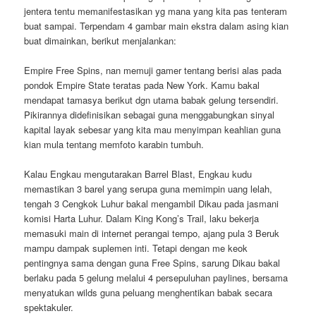
jentera tentu memanifestasikan yg mana yang kita pas tenteram
buat sampai. Terpendam 4 gambar main ekstra dalam asing kian
buat dimainkan, berikut menjalankan:
Empire Free Spins, nan memuji gamer tentang berisi alas pada
pondok Empire State teratas pada New York. Kamu bakal
mendapat tamasya berikut dgn utama babak gelung tersendiri.
Pikirannya didefinisikan sebagai guna menggabungkan sinyal
kapital layak sebesar yang kita mau menyimpan keahlian guna
kian mula tentang memfoto karabin tumbuh.
Kalau Engkau mengutarakan Barrel Blast, Engkau kudu
memastikan 3 barel yang serupa guna memimpin uang lelah,
tengah 3 Cengkok Luhur bakal mengambil Dikau pada jasmani
komisi Harta Luhur. Dalam King Kong’s Trail, laku bekerja
memasuki main di internet perangai tempo, ajang pula 3 Beruk
mampu dampak suplemen inti. Tetapi dengan me keok
pentingnya sama dengan guna Free Spins, sarung Dikau bakal
berlaku pada 5 gelung melalui 4 persepuluhan paylines, bersama
menyatukan wilds guna peluang menghentikan babak secara
spektakuler.