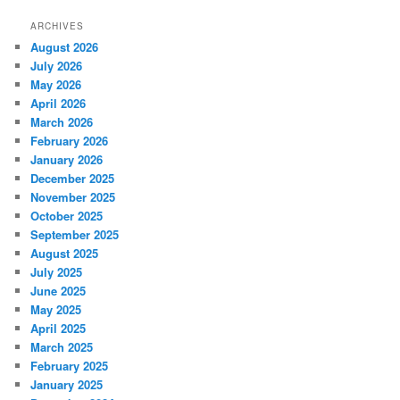
ARCHIVES
August 2026
July 2026
May 2026
April 2026
March 2026
February 2026
January 2026
December 2025
November 2025
October 2025
September 2025
August 2025
July 2025
June 2025
May 2025
April 2025
March 2025
February 2025
January 2025