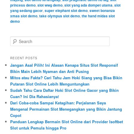
princess demo
,
slot wwg demo
,
slot yang ada dompet utama
,
slot
yang sedang gacor
,
super elephant slot demo
,
sweet bonanza
xmas slot demo
,
take olympus slot demo
,
the hand midas slot
demo
S
e
a
r
RECENT POSTS
c
Jangan Asal Pilih! Ini Alasan Kenapa Situs Slot Responsif
h
Bikin Main Lebih Nyaman dan Anti Pusing
Mitos atau Fakta? Cari Tahu Jam Hoki Siang yang Bisa Bikin
Putaran Slot Online Lebih Menguntungkan
Sudah Tahu Cara Daftar Hoki Slot Online Gacor yang Bikin
Cuan? Ini Dia Rahasianya!
Dari Coba-coba Sampai Ketagihan: Perjalanan Saya
Mengenal Permainan Slot Menegangkan yang Bikin Jantung
Copot
Panduan Lengkap Bermain Slot Online dari Provider Isoftbet
Slot untuk Pemula hingga Pro