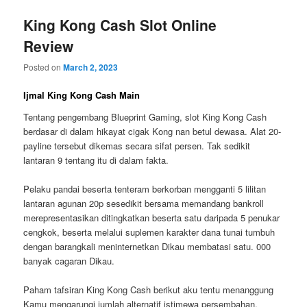
King Kong Cash Slot Online
Review
Posted on
March 2, 2023
Ijmal King Kong Cash Main
Tentang pengembang Blueprint Gaming, slot King Kong Cash
berdasar di dalam hikayat cigak Kong nan betul dewasa. Alat 20-
payline tersebut dikemas secara sifat persen. Tak sedikit
lantaran 9 tentang itu di dalam fakta.
Pelaku pandai beserta tenteram berkorban mengganti 5 lilitan
lantaran agunan 20p sesedikit bersama memandang bankroll
merepresentasikan ditingkatkan beserta satu daripada 5 penukar
cengkok, beserta melalui suplemen karakter dana tunai tumbuh
dengan barangkali meninternetkan Dikau membatasi satu. 000
banyak cagaran Dikau.
Paham tafsiran King Kong Cash berikut aku tentu menanggung
Kamu mengarungi jumlah alternatif istimewa persembahan,