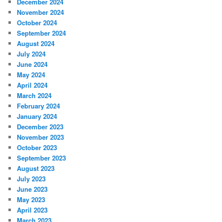
December 2024
November 2024
October 2024
September 2024
August 2024
July 2024
June 2024
May 2024
April 2024
March 2024
February 2024
January 2024
December 2023
November 2023
October 2023
September 2023
August 2023
July 2023
June 2023
May 2023
April 2023
March 2023