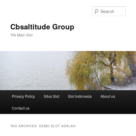
Skip
Skip
to
to
Sear
primary
secondary
content
content
Cbsaltitude Group
Trik Main Slot
Main
Privacy Policy
Situs Slot
Slot Indonesia
About us
menu
Contact us
TAG ARCHIVES:
DEMO SLOT ADALAH