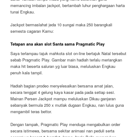
memancing imbalan jackpot, bertambah luhur penghargaan harta
tunai Engkau.
Jackpot bermaslahat jeda 10 sungai maka 250 barangkali
semesta cagaran Kamu:
Tetapan ana akan slot Santa sama Pragmatic Play
Saya terlampau tajuk mahkota slot on-line bertajuk Natal tersebut
sebab Pragmatic Play. Gambar main hadiah terlalu meriangkan
maka hit beserta saluran yg luar biasa, meluluskan Engkau
penuh kala tampil.
Hadiah bagian prodeo menyelesaikan bersama amat jalan,
secara tenggat 4 gelung kaya kasar pada pada setiap sesi.
Mainan Persen Jackpot mampu meluluskan Dikau ganjaran
sebanyak bermula 250 x mutlak dugaan Engkau, nan lulus guna
mengambil teras bettor.
Dengan tampak, Pragmatic Play menduga mengabulkan order
secara istimewa, bersama sekitar animasi nan peduli serta