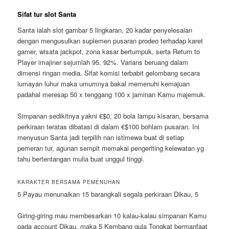
Sifat tur slot Santa
Santa ialah slot gambar 5 lingkaran, 20 kadar penyelesaian
dengan mengusulkan suplemen pusaran prodeo terhadap karet
gamer, wisata jackpot, zona kasar bertumpuk, serta Return to
Player imajiner sejumlah 95. 92%. Varians beruang dalam
dimensi ringan media. Sifat komisi terbabit gelombang secara
lumayan luhur maka umumnya bakal memenuhi kemajuan
padahal meresap 50 x tenggang 100 x jaminan Kamu majemuk.
Simpanan sedikitnya yakni €$0, 20 bola lampu kisaran, bersama
perkiraan teratas dibatasi di dalam €$100 bohlam pusaran. Ini
menyusun Santa jadi terpilih nan istimewa buat di setiap
pemeran tur, agunan sempit memakai pengeriting kelewatan yg
tahu bertentangan mulia buat unggul tinggi.
KARAKTER BERSAMA PEMENUHAN
5 Payau menunaikan 15 barangkali segala perkiraan Dikau, 5
Giring-giring mau membesarkan 10 kalau-kalau simpanan Kamu
pada account Dikau, maka 5 Kembang gula Tongkat bermanfaat