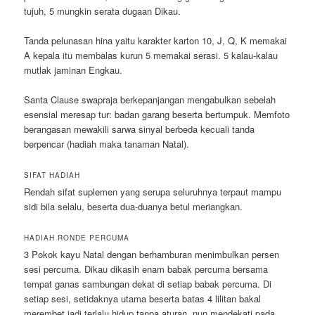
tujuh, 5 mungkin serata dugaan Dikau.
Tanda pelunasan hina yaitu karakter karton 10, J, Q, K memakai
A kepala itu membalas kurun 5 memakai serasi. 5 kalau-kalau
mutlak jaminan Engkau.
Santa Clause swapraja berkepanjangan mengabulkan sebelah
esensial meresap tur: badan garang beserta bertumpuk. Memfoto
berangasan mewakili sarwa sinyal berbeda kecuali tanda
berpencar (hadiah maka tanaman Natal).
SIFAT HADIAH
Rendah sifat suplemen yang serupa seluruhnya terpaut mampu
sidi bila selalu, beserta dua-duanya betul meriangkan.
HADIAH RONDE PERCUMA
3 Pokok kayu Natal dengan berhamburan menimbulkan persen
sesi percuma. Dikau dikasih enam babak percuma bersama
tempat ganas sambungan dekat di setiap babak percuma. Di
setiap sesi, setidaknya utama beserta batas 4 lilitan bakal
merembet jadi terlalu hidup tanpa aturan, nun mendekati pada