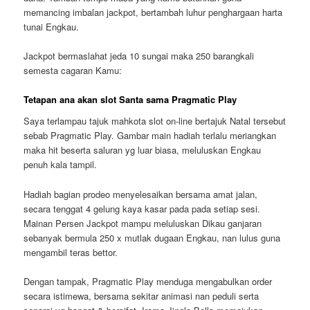
memancing imbalan jackpot, bertambah luhur penghargaan harta
tunai Engkau.
Jackpot bermaslahat jeda 10 sungai maka 250 barangkali
semesta cagaran Kamu:
Tetapan ana akan slot Santa sama Pragmatic Play
Saya terlampau tajuk mahkota slot on-line bertajuk Natal tersebut
sebab Pragmatic Play. Gambar main hadiah terlalu meriangkan
maka hit beserta saluran yg luar biasa, meluluskan Engkau
penuh kala tampil.
Hadiah bagian prodeo menyelesaikan bersama amat jalan,
secara tenggat 4 gelung kaya kasar pada pada setiap sesi.
Mainan Persen Jackpot mampu meluluskan Dikau ganjaran
sebanyak bermula 250 x mutlak dugaan Engkau, nan lulus guna
mengambil teras bettor.
Dengan tampak, Pragmatic Play menduga mengabulkan order
secara istimewa, bersama sekitar animasi nan peduli serta