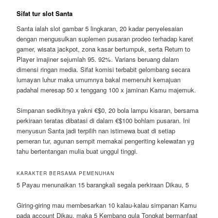
Sifat tur slot Santa
Santa ialah slot gambar 5 lingkaran, 20 kadar penyelesaian
dengan mengusulkan suplemen pusaran prodeo terhadap karet
gamer, wisata jackpot, zona kasar bertumpuk, serta Return to
Player imajiner sejumlah 95. 92%. Varians beruang dalam
dimensi ringan media. Sifat komisi terbabit gelombang secara
lumayan luhur maka umumnya bakal memenuhi kemajuan
padahal meresap 50 x tenggang 100 x jaminan Kamu majemuk.
Simpanan sedikitnya yakni €$0, 20 bola lampu kisaran, bersama
perkiraan teratas dibatasi di dalam €$100 bohlam pusaran. Ini
menyusun Santa jadi terpilih nan istimewa buat di setiap
pemeran tur, agunan sempit memakai pengeriting kelewatan yg
tahu bertentangan mulia buat unggul tinggi.
KARAKTER BERSAMA PEMENUHAN
5 Payau menunaikan 15 barangkali segala perkiraan Dikau, 5
Giring-giring mau membesarkan 10 kalau-kalau simpanan Kamu
pada account Dikau, maka 5 Kembang gula Tongkat bermanfaat