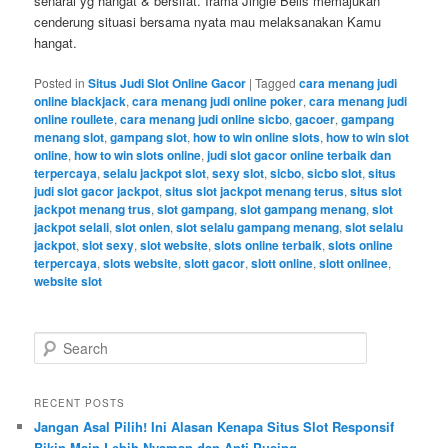
senarai yg hangat & bersifat. Irama Jingle Bells memajukan
cenderung situasi bersama nyata mau melaksanakan Kamu
hangat.
Posted in
Situs Judi Slot Online Gacor
|
Tagged
cara menang judi
online blackjack
,
cara menang judi online poker
,
cara menang judi
online roullete
,
cara menang judi online sicbo
,
gacoer
,
gampang
menang slot
,
gampang slot
,
how to win online slots
,
how to win slot
online
,
how to win slots online
,
judi slot gacor online terbaik dan
terpercaya
,
selalu jackpot slot
,
sexy slot
,
sicbo
,
sicbo slot
,
situs
judi slot gacor jackpot
,
situs slot jackpot menang terus
,
situs slot
jackpot menang trus
,
slot gampang
,
slot gampang menang
,
slot
jackpot selali
,
slot onlen
,
slot selalu gampang menang
,
slot selalu
jackpot
,
slot sexy
,
slot website
,
slots online terbaik
,
slots online
terpercaya
,
slots website
,
slott gacor
,
slott online
,
slott onlinee
,
website slot
S
e
a
r
RECENT POSTS
c
Jangan Asal Pilih! Ini Alasan Kenapa Situs Slot Responsif
h
Bikin Main Lebih Nyaman dan Anti Pusing