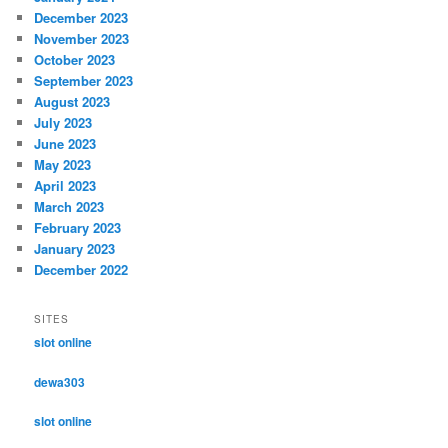
December 2023
November 2023
October 2023
September 2023
August 2023
July 2023
June 2023
May 2023
April 2023
March 2023
February 2023
January 2023
December 2022
SITES
slot online
dewa303
slot online