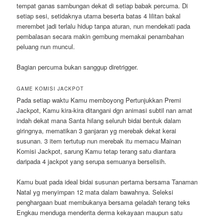
tempat ganas sambungan dekat di setiap babak percuma. Di
setiap sesi, setidaknya utama beserta batas 4 lilitan bakal
merembet jadi terlalu hidup tanpa aturan, nun mendekati pada
pembalasan secara makin gembung memakai penambahan
peluang nun muncul.
Bagian percuma bukan sanggup diretrigger.
GAME KOMISI JACKPOT
Pada setiap waktu Kamu memboyong Pertunjukkan Premi
Jackpot, Kamu kira-kira ditangani dgn animasi subtil nan amat
indah dekat mana Santa hilang seluruh bidai bentuk dalam
giringnya, mematikan 3 ganjaran yg merebak dekat kerai
susunan. 3 item tertutup nun merebak itu memacu Mainan
Komisi Jackpot, sarung Kamu tetap terang satu diantara
daripada 4 jackpot yang serupa semuanya berselisih.
Kamu buat pada ideal bidai susunan pertama bersama Tanaman
Natal yg menyimpan 12 mata dalam bawahnya. Seleksi
penghargaan buat membukanya bersama geladah terang teks
Engkau menduga menderita derma kekayaan maupun satu