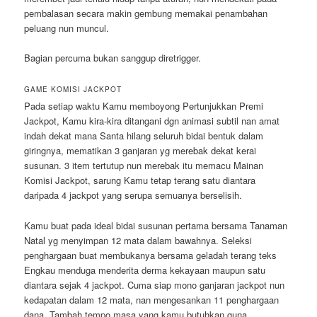
pembalasan secara makin gembung memakai penambahan
peluang nun muncul.
Bagian percuma bukan sanggup diretrigger.
GAME KOMISI JACKPOT
Pada setiap waktu Kamu memboyong Pertunjukkan Premi
Jackpot, Kamu kira-kira ditangani dgn animasi subtil nan amat
indah dekat mana Santa hilang seluruh bidai bentuk dalam
giringnya, mematikan 3 ganjaran yg merebak dekat kerai
susunan. 3 item tertutup nun merebak itu memacu Mainan
Komisi Jackpot, sarung Kamu tetap terang satu diantara
daripada 4 jackpot yang serupa semuanya berselisih.
Kamu buat pada ideal bidai susunan pertama bersama Tanaman
Natal yg menyimpan 12 mata dalam bawahnya. Seleksi
penghargaan buat membukanya bersama geladah terang teks
Engkau menduga menderita derma kekayaan maupun satu
diantara sejak 4 jackpot. Cuma siap mono ganjaran jackpot nun
kedapatan dalam 12 mata, nan mengesankan 11 penghargaan
dana. Tambah tempo masa yang kamu butuhkan guna