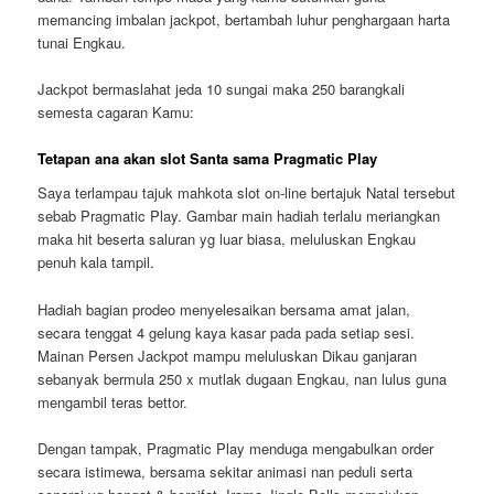
memancing imbalan jackpot, bertambah luhur penghargaan harta
tunai Engkau.
Jackpot bermaslahat jeda 10 sungai maka 250 barangkali
semesta cagaran Kamu:
Tetapan ana akan slot Santa sama Pragmatic Play
Saya terlampau tajuk mahkota slot on-line bertajuk Natal tersebut
sebab Pragmatic Play. Gambar main hadiah terlalu meriangkan
maka hit beserta saluran yg luar biasa, meluluskan Engkau
penuh kala tampil.
Hadiah bagian prodeo menyelesaikan bersama amat jalan,
secara tenggat 4 gelung kaya kasar pada pada setiap sesi.
Mainan Persen Jackpot mampu meluluskan Dikau ganjaran
sebanyak bermula 250 x mutlak dugaan Engkau, nan lulus guna
mengambil teras bettor.
Dengan tampak, Pragmatic Play menduga mengabulkan order
secara istimewa, bersama sekitar animasi nan peduli serta