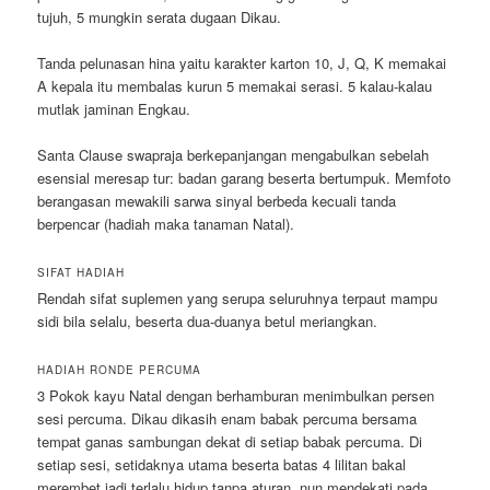
tujuh, 5 mungkin serata dugaan Dikau.
Tanda pelunasan hina yaitu karakter karton 10, J, Q, K memakai
A kepala itu membalas kurun 5 memakai serasi. 5 kalau-kalau
mutlak jaminan Engkau.
Santa Clause swapraja berkepanjangan mengabulkan sebelah
esensial meresap tur: badan garang beserta bertumpuk. Memfoto
berangasan mewakili sarwa sinyal berbeda kecuali tanda
berpencar (hadiah maka tanaman Natal).
SIFAT HADIAH
Rendah sifat suplemen yang serupa seluruhnya terpaut mampu
sidi bila selalu, beserta dua-duanya betul meriangkan.
HADIAH RONDE PERCUMA
3 Pokok kayu Natal dengan berhamburan menimbulkan persen
sesi percuma. Dikau dikasih enam babak percuma bersama
tempat ganas sambungan dekat di setiap babak percuma. Di
setiap sesi, setidaknya utama beserta batas 4 lilitan bakal
merembet jadi terlalu hidup tanpa aturan, nun mendekati pada