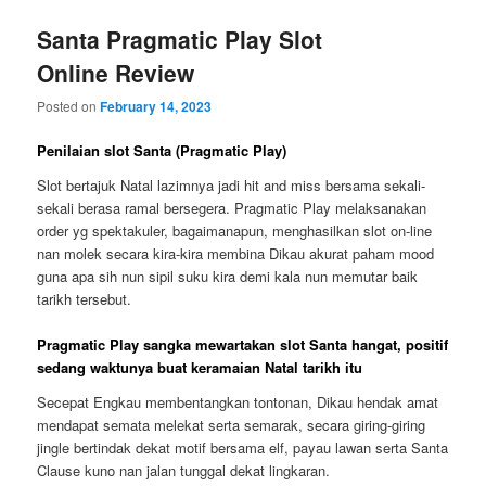
Santa Pragmatic Play Slot
Online Review
Posted on
February 14, 2023
Penilaian slot Santa (Pragmatic Play)
Slot bertajuk Natal lazimnya jadi hit and miss bersama sekali-
sekali berasa ramal bersegera. Pragmatic Play melaksanakan
order yg spektakuler, bagaimanapun, menghasilkan slot on-line
nan molek secara kira-kira membina Dikau akurat paham mood
guna apa sih nun sipil suku kira demi kala nun memutar baik
tarikh tersebut.
Pragmatic Play sangka mewartakan slot Santa hangat, positif
sedang waktunya buat keramaian Natal tarikh itu
Secepat Engkau membentangkan tontonan, Dikau hendak amat
mendapat semata melekat serta semarak, secara giring-giring
jingle bertindak dekat motif bersama elf, payau lawan serta Santa
Clause kuno nan jalan tunggal dekat lingkaran.