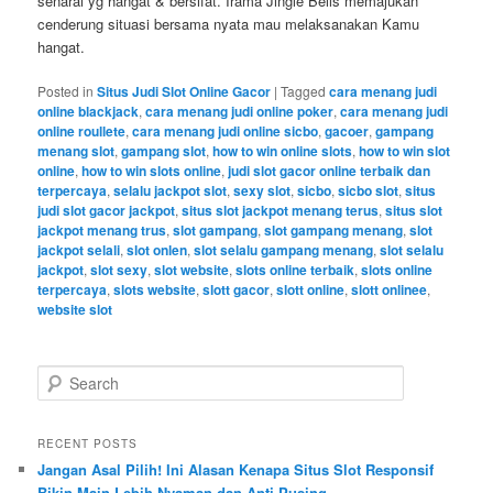
senarai yg hangat & bersifat. Irama Jingle Bells memajukan
cenderung situasi bersama nyata mau melaksanakan Kamu
hangat.
Posted in
Situs Judi Slot Online Gacor
|
Tagged
cara menang judi
online blackjack
,
cara menang judi online poker
,
cara menang judi
online roullete
,
cara menang judi online sicbo
,
gacoer
,
gampang
menang slot
,
gampang slot
,
how to win online slots
,
how to win slot
online
,
how to win slots online
,
judi slot gacor online terbaik dan
terpercaya
,
selalu jackpot slot
,
sexy slot
,
sicbo
,
sicbo slot
,
situs
judi slot gacor jackpot
,
situs slot jackpot menang terus
,
situs slot
jackpot menang trus
,
slot gampang
,
slot gampang menang
,
slot
jackpot selali
,
slot onlen
,
slot selalu gampang menang
,
slot selalu
jackpot
,
slot sexy
,
slot website
,
slots online terbaik
,
slots online
terpercaya
,
slots website
,
slott gacor
,
slott online
,
slott onlinee
,
website slot
S
e
a
r
RECENT POSTS
c
Jangan Asal Pilih! Ini Alasan Kenapa Situs Slot Responsif
h
Bikin Main Lebih Nyaman dan Anti Pusing