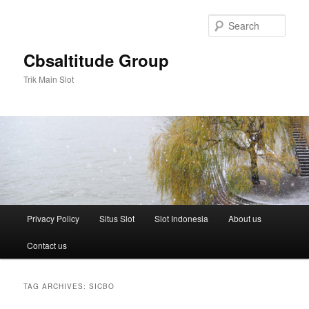
Skip
Skip
to
to
Sear
primary
secondary
content
content
Cbsaltitude Group
Trik Main Slot
Main
Privacy Policy
Situs Slot
Slot Indonesia
About us
menu
Contact us
TAG ARCHIVES:
SICBO