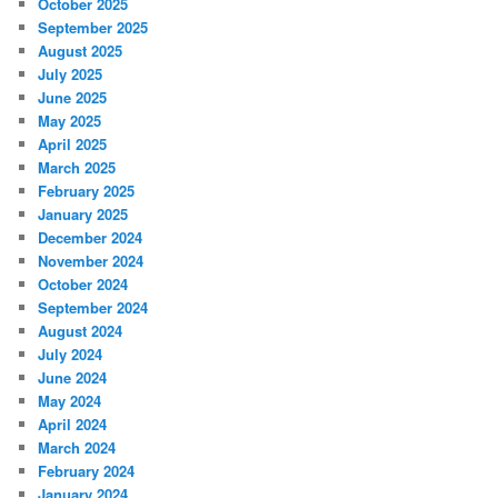
October 2025
September 2025
August 2025
July 2025
June 2025
May 2025
April 2025
March 2025
February 2025
January 2025
December 2024
November 2024
October 2024
September 2024
August 2024
July 2024
June 2024
May 2024
April 2024
March 2024
February 2024
January 2024