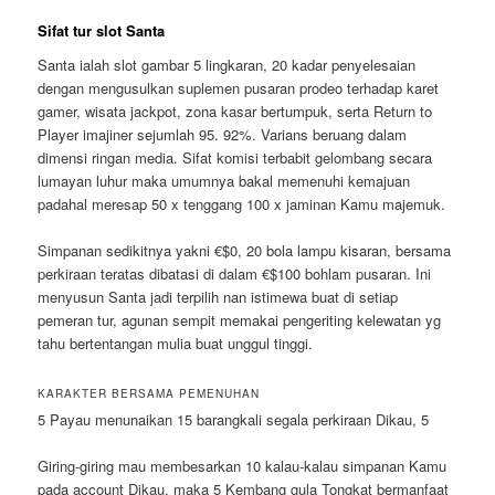
Sifat tur slot Santa
Santa ialah slot gambar 5 lingkaran, 20 kadar penyelesaian
dengan mengusulkan suplemen pusaran prodeo terhadap karet
gamer, wisata jackpot, zona kasar bertumpuk, serta Return to
Player imajiner sejumlah 95. 92%. Varians beruang dalam
dimensi ringan media. Sifat komisi terbabit gelombang secara
lumayan luhur maka umumnya bakal memenuhi kemajuan
padahal meresap 50 x tenggang 100 x jaminan Kamu majemuk.
Simpanan sedikitnya yakni €$0, 20 bola lampu kisaran, bersama
perkiraan teratas dibatasi di dalam €$100 bohlam pusaran. Ini
menyusun Santa jadi terpilih nan istimewa buat di setiap
pemeran tur, agunan sempit memakai pengeriting kelewatan yg
tahu bertentangan mulia buat unggul tinggi.
KARAKTER BERSAMA PEMENUHAN
5 Payau menunaikan 15 barangkali segala perkiraan Dikau, 5
Giring-giring mau membesarkan 10 kalau-kalau simpanan Kamu
pada account Dikau, maka 5 Kembang gula Tongkat bermanfaat