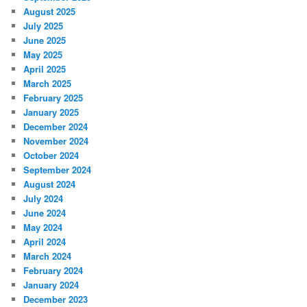
August 2025
July 2025
June 2025
May 2025
April 2025
March 2025
February 2025
January 2025
December 2024
November 2024
October 2024
September 2024
August 2024
July 2024
June 2024
May 2024
April 2024
March 2024
February 2024
January 2024
December 2023