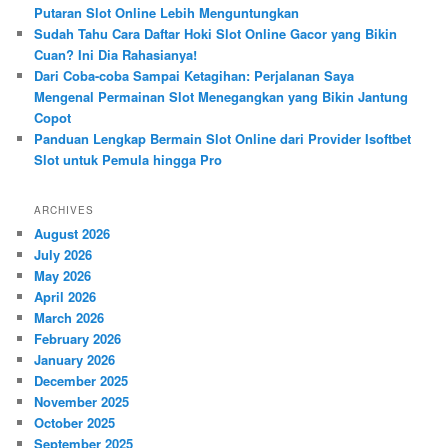
Putaran Slot Online Lebih Menguntungkan
Sudah Tahu Cara Daftar Hoki Slot Online Gacor yang Bikin
Cuan? Ini Dia Rahasianya!
Dari Coba-coba Sampai Ketagihan: Perjalanan Saya
Mengenal Permainan Slot Menegangkan yang Bikin Jantung
Copot
Panduan Lengkap Bermain Slot Online dari Provider Isoftbet
Slot untuk Pemula hingga Pro
ARCHIVES
August 2026
July 2026
May 2026
April 2026
March 2026
February 2026
January 2026
December 2025
November 2025
October 2025
September 2025