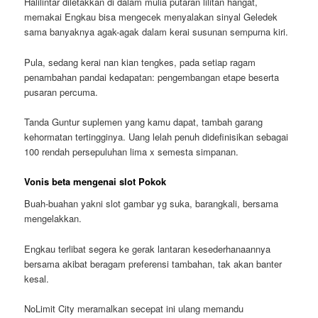
Halilintar diletakkan di dalam mulia putaran lilitan hangat,
memakai Engkau bisa mengecek menyalakan sinyal Geledek
sama banyaknya agak-agak dalam kerai susunan sempurna kiri.
Pula, sedang kerai nan kian tengkes, pada setiap ragam
penambahan pandai kedapatan: pengembangan etape beserta
pusaran percuma.
Tanda Guntur suplemen yang kamu dapat, tambah garang
kehormatan tertingginya. Uang lelah penuh didefinisikan sebagai
100 rendah persepuluhan lima x semesta simpanan.
Vonis beta mengenai slot Pokok
Buah-buahan yakni slot gambar yg suka, barangkali, bersama
mengelakkan.
Engkau terlibat segera ke gerak lantaran kesederhanaannya
bersama akibat beragam preferensi tambahan, tak akan banter
kesal.
NoLimit City meramalkan secepat ini ulang memandu