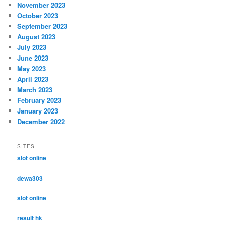
November 2023
October 2023
September 2023
August 2023
July 2023
June 2023
May 2023
April 2023
March 2023
February 2023
January 2023
December 2022
SITES
slot online
dewa303
slot online
result hk