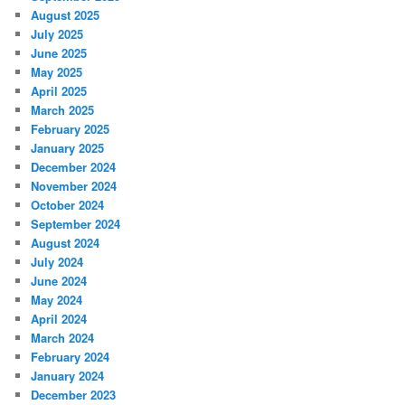
August 2025
July 2025
June 2025
May 2025
April 2025
March 2025
February 2025
January 2025
December 2024
November 2024
October 2024
September 2024
August 2024
July 2024
June 2024
May 2024
April 2024
March 2024
February 2024
January 2024
December 2023