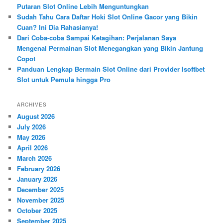
Putaran Slot Online Lebih Menguntungkan
Sudah Tahu Cara Daftar Hoki Slot Online Gacor yang Bikin
Cuan? Ini Dia Rahasianya!
Dari Coba-coba Sampai Ketagihan: Perjalanan Saya
Mengenal Permainan Slot Menegangkan yang Bikin Jantung
Copot
Panduan Lengkap Bermain Slot Online dari Provider Isoftbet
Slot untuk Pemula hingga Pro
ARCHIVES
August 2026
July 2026
May 2026
April 2026
March 2026
February 2026
January 2026
December 2025
November 2025
October 2025
September 2025