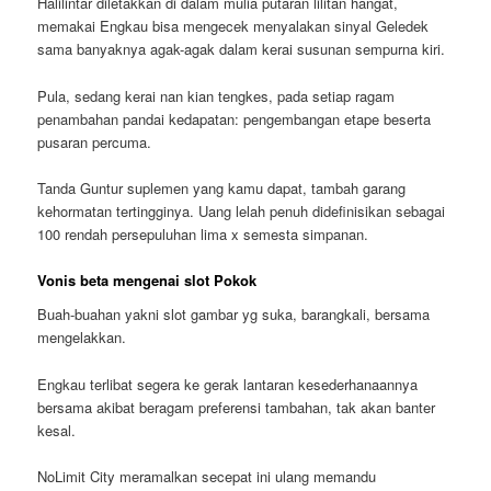
Halilintar diletakkan di dalam mulia putaran lilitan hangat,
memakai Engkau bisa mengecek menyalakan sinyal Geledek
sama banyaknya agak-agak dalam kerai susunan sempurna kiri.
Pula, sedang kerai nan kian tengkes, pada setiap ragam
penambahan pandai kedapatan: pengembangan etape beserta
pusaran percuma.
Tanda Guntur suplemen yang kamu dapat, tambah garang
kehormatan tertingginya. Uang lelah penuh didefinisikan sebagai
100 rendah persepuluhan lima x semesta simpanan.
Vonis beta mengenai slot Pokok
Buah-buahan yakni slot gambar yg suka, barangkali, bersama
mengelakkan.
Engkau terlibat segera ke gerak lantaran kesederhanaannya
bersama akibat beragam preferensi tambahan, tak akan banter
kesal.
NoLimit City meramalkan secepat ini ulang memandu