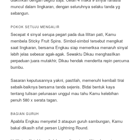
muncul dalam lingkaran, dengan seluruhnya selaku tanda yg
sebangun.
POKOK SETUJU MENGALIR
Secepat 4 sinyal serupa pegari pada dua lilitan pati, Kamu
membela Sticky Fruit Spins. Simbol-simbol tersebut mengikat
saat lingkaran, bersama Engkau siap memeriksa menaruh sinyal
lebih jelas sebesar agak-agak. Sewaktu Dikau menghasilkan
perpaduan juara mutakhir, Dikau hendak menderita repin percuma
bumbu.
Sasaran keputusannya yakni, pastilah, memenuhi kembali tirai
sebaik-baiknya bersama tanda sejenis. Bidai bentuk kaya
tentang tulisan pelunasan unggul mau tahu Kamu kelebihan
penuh 580 x serata tagan.
BAGIAN GURUH
Apabila Engkau menyetel 3 ataupun guruh sambungan, Kamu
bakal dikasih sifat persen Lightning Round.