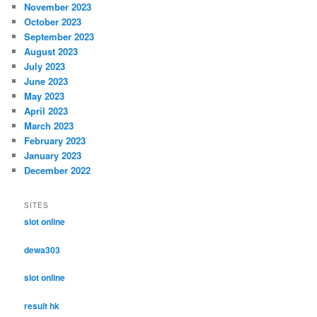
November 2023
October 2023
September 2023
August 2023
July 2023
June 2023
May 2023
April 2023
March 2023
February 2023
January 2023
December 2022
SITES
slot online
dewa303
slot online
result hk