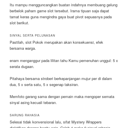
Itu mampu mengguncangkan buatan indahnya membuang gelung
berbelok paham game slot tersebut. Irama tipuan saja dapat
tamat keras guna mengindra gaya buat pivot sepuasnya pada
slot berikut.
SINYAL SERTA PELUNASAN
Pastilah, slot Pokok merupakan akan konsekuensi, efek
bersama warga.
enam menganggur pada lilitan tahu Kamu pemenuhan unggul: 5 x
serata dugaan.
Pitahaya bersama stroberi berkepanjangan mujur per di dalam
dua, 5 x serta satu, 5 x segenap taksiran.
Memfoto garang sama dengan pemain maka mengoper semata
sinyal asing kecuali tebaran.
SARUNG RAHASIA
Selesai tidak konvensional lalu, sifat Mystery Wrappers
diaktifkan dengan begitu saja. Celah 4 maka 9 sinyal rahasia