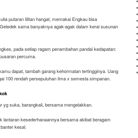
mulia putaran lilitan hangat, memakai Engkau bisa
Geledek sama banyaknya agak-agak dalam kerai susunan
tengkes, pada setiap ragam penambahan pandai kedapatan:
pusaran percuma.
amu dapat, tambah garang kehormatan tertingginya. Uang
agai 100 rendah persepuluhan lima x semesta simpanan.
okok
r yg suka, barangkali, bersama mengelakkan.
rak lantaran kesederhanaannya bersama akibat beragam
banter kesal.