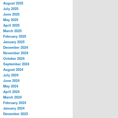
August 2025
July 2025
June 2025
May 2025
April 2025
March 2025
February 2025
January 2025
December 2024
November 2024
October 2024
September 2024
August 2024
July 2024
June 2024
May 2024
April 2024
March 2024
February 2024
January 2024
December 2023