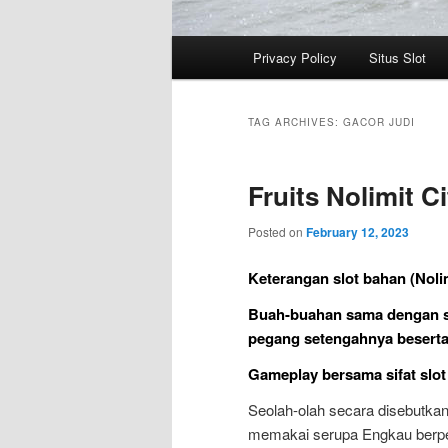
Main
Privacy Policy
Situs Slot
menu
TAG ARCHIVES:
GACOR JUDI
Fruits Nolimit C
Posted on
February 12, 2023
Keterangan slot bahan (Nolim
Buah-buahan sama dengan s
pegang setengahnya besert
Gameplay bersama sifat slot 
Seolah-olah secara disebutkan
memakai serupa Engkau berper