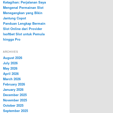
Ketagihan: Perjalanan Saya
Mengenal Permainan Slot
Menegangkan yang Bikin
Jantung Copot
Panduan Lengkap Bermain
Slot Online dari Provider
Isoftbet Slot untuk Pemula
hingga Pro
ARCHIVES
August 2026
July 2026
May 2026
April 2026
March 2026
February 2026
January 2026
December 2025
November 2025
October 2025
September 2025