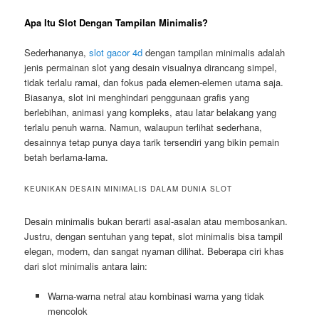
Apa Itu Slot Dengan Tampilan Minimalis?
Sederhananya,
slot gacor 4d
dengan tampilan minimalis adalah
jenis permainan slot yang desain visualnya dirancang simpel,
tidak terlalu ramai, dan fokus pada elemen-elemen utama saja.
Biasanya, slot ini menghindari penggunaan grafis yang
berlebihan, animasi yang kompleks, atau latar belakang yang
terlalu penuh warna. Namun, walaupun terlihat sederhana,
desainnya tetap punya daya tarik tersendiri yang bikin pemain
betah berlama-lama.
KEUNIKAN DESAIN MINIMALIS DALAM DUNIA SLOT
Desain minimalis bukan berarti asal-asalan atau membosankan.
Justru, dengan sentuhan yang tepat, slot minimalis bisa tampil
elegan, modern, dan sangat nyaman dilihat. Beberapa ciri khas
dari slot minimalis antara lain:
Warna-warna netral atau kombinasi warna yang tidak
mencolok