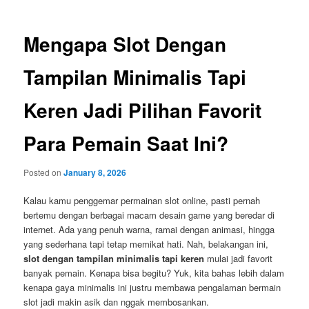
Mengapa Slot Dengan
Tampilan Minimalis Tapi
Keren Jadi Pilihan Favorit
Para Pemain Saat Ini?
Posted on
January 8, 2026
Kalau kamu penggemar permainan slot online, pasti pernah
bertemu dengan berbagai macam desain game yang beredar di
internet. Ada yang penuh warna, ramai dengan animasi, hingga
yang sederhana tapi tetap memikat hati. Nah, belakangan ini,
slot dengan tampilan minimalis tapi keren
mulai jadi favorit
banyak pemain. Kenapa bisa begitu? Yuk, kita bahas lebih dalam
kenapa gaya minimalis ini justru membawa pengalaman bermain
slot jadi makin asik dan nggak membosankan.