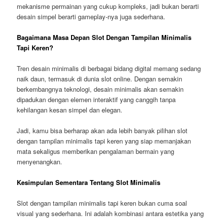
mekanisme permainan yang cukup kompleks, jadi bukan berarti
desain simpel berarti gameplay-nya juga sederhana.
Bagaimana Masa Depan Slot Dengan Tampilan Minimalis
Tapi Keren?
Tren desain minimalis di berbagai bidang digital memang sedang
naik daun, termasuk di dunia slot online. Dengan semakin
berkembangnya teknologi, desain minimalis akan semakin
dipadukan dengan elemen interaktif yang canggih tanpa
kehilangan kesan simpel dan elegan.
Jadi, kamu bisa berharap akan ada lebih banyak pilihan slot
dengan tampilan minimalis tapi keren yang siap memanjakan
mata sekaligus memberikan pengalaman bermain yang
menyenangkan.
Kesimpulan Sementara Tentang Slot Minimalis
Slot dengan tampilan minimalis tapi keren bukan cuma soal
visual yang sederhana. Ini adalah kombinasi antara estetika yang