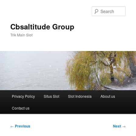
Skip
to
Sear
primary
content
Cbsaltitude Group
Trik Main Slot
Main
Privacy Policy
Situs Slot
Slot Indonesia
About us
menu
Contact us
Post
←
Previous
Next
→
navigation