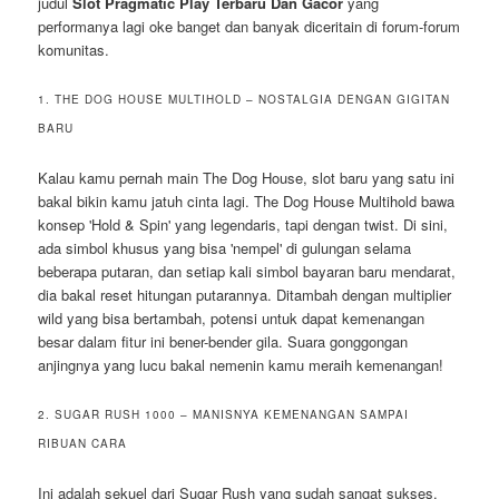
judul
Slot Pragmatic Play Terbaru Dan Gacor
yang
performanya lagi oke banget dan banyak diceritain di forum-forum
komunitas.
1. THE DOG HOUSE MULTIHOLD – NOSTALGIA DENGAN GIGITAN
BARU
Kalau kamu pernah main The Dog House, slot baru yang satu ini
bakal bikin kamu jatuh cinta lagi. The Dog House Multihold bawa
konsep 'Hold & Spin' yang legendaris, tapi dengan twist. Di sini,
ada simbol khusus yang bisa 'nempel' di gulungan selama
beberapa putaran, dan setiap kali simbol bayaran baru mendarat,
dia bakal reset hitungan putarannya. Ditambah dengan multiplier
wild yang bisa bertambah, potensi untuk dapat kemenangan
besar dalam fitur ini bener-bender gila. Suara gonggongan
anjingnya yang lucu bakal nemenin kamu meraih kemenangan!
2. SUGAR RUSH 1000 – MANISNYA KEMENANGAN SAMPAI
RIBUAN CARA
Ini adalah sekuel dari Sugar Rush yang sudah sangat sukses.