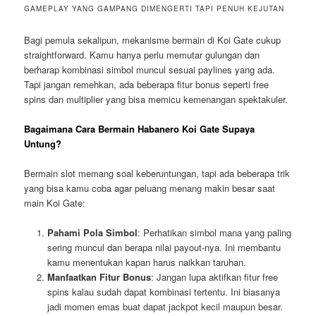
GAMEPLAY YANG GAMPANG DIMENGERTI TAPI PENUH KEJUTAN
Bagi pemula sekalipun, mekanisme bermain di Koi Gate cukup
straightforward. Kamu hanya perlu memutar gulungan dan
berharap kombinasi simbol muncul sesuai paylines yang ada.
Tapi jangan remehkan, ada beberapa fitur bonus seperti free
spins dan multiplier yang bisa memicu kemenangan spektakuler.
Bagaimana Cara Bermain Habanero Koi Gate Supaya
Untung?
Bermain slot memang soal keberuntungan, tapi ada beberapa trik
yang bisa kamu coba agar peluang menang makin besar saat
main Koi Gate:
Pahami Pola Simbol
: Perhatikan simbol mana yang paling
sering muncul dan berapa nilai payout-nya. Ini membantu
kamu menentukan kapan harus naikkan taruhan.
Manfaatkan Fitur Bonus
: Jangan lupa aktifkan fitur free
spins kalau sudah dapat kombinasi tertentu. Ini biasanya
jadi momen emas buat dapat jackpot kecil maupun besar.