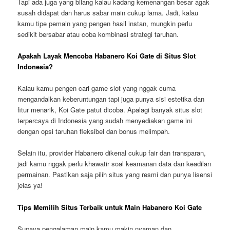
Tapi ada juga yang bilang kalau kadang kemenangan besar agak
susah didapat dan harus sabar main cukup lama. Jadi, kalau
kamu tipe pemain yang pengen hasil instan, mungkin perlu
sedikit bersabar atau coba kombinasi strategi taruhan.
Apakah Layak Mencoba Habanero Koi Gate di Situs Slot
Indonesia?
Kalau kamu pengen cari game slot yang nggak cuma
mengandalkan keberuntungan tapi juga punya sisi estetika dan
fitur menarik, Koi Gate patut dicoba. Apalagi banyak situs slot
terpercaya di Indonesia yang sudah menyediakan game ini
dengan opsi taruhan fleksibel dan bonus melimpah.
Selain itu, provider Habanero dikenal cukup fair dan transparan,
jadi kamu nggak perlu khawatir soal keamanan data dan keadilan
permainan. Pastikan saja pilih situs yang resmi dan punya lisensi
jelas ya!
Tips Memilih Situs Terbaik untuk Main Habanero Koi Gate
Supaya pengalaman main kamu makin nyaman dan