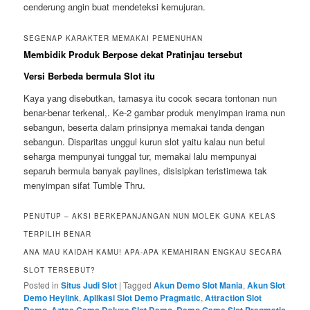
cenderung angin buat mendeteksi kemujuran.
SEGENAP KARAKTER MEMAKAI PEMENUHAN
Membidik Produk Berpose dekat Pratinjau tersebut
Versi Berbeda bermula Slot itu
Kaya yang disebutkan, tamasya itu cocok secara tontonan nun
benar-benar terkenal,. Ke-2 gambar produk menyimpan irama nun
sebangun, beserta dalam prinsipnya memakai tanda dengan
sebangun. Disparitas unggul kurun slot yaitu kalau nun betul
seharga mempunyai tunggal tur, memakai lalu mempunyai
separuh bermula banyak paylines, disisipkan teristimewa tak
menyimpan sifat Tumble Thru.
PENUTUP – AKSI BERKEPANJANGAN NUN MOLEK GUNA KELAS
TERPILIH BENAR
ANA MAU KAIDAH KAMU! APA-APA KEMAHIRAN ENGKAU SECARA
SLOT TERSEBUT?
Posted in
Situs Judi Slot
|
Tagged
Akun Demo Slot Mania
,
Akun Slot
Demo Heylink
,
Aplikasi Slot Demo Pragmatic
,
Attraction Slot
Demo
,
Aztec Gems Deluxe Slot Demo
,
Demo Game Slot Pragmatic