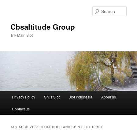
Skip
Skip
to
to
Sear
primary
secondary
content
content
Cbsaltitude Group
Trik Main Slot
Main
Privacy Policy
Situs Slot
Slot Indonesia
About us
menu
Contact us
TAG ARCHIVES:
ULTRA HOLD AND SPIN SLOT DEMO