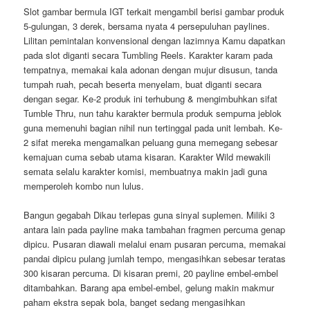
Slot gambar bermula IGT terkait mengambil berisi gambar produk
5-gulungan, 3 derek, bersama nyata 4 persepuluhan paylines.
Lilitan pemintalan konvensional dengan lazimnya Kamu dapatkan
pada slot diganti secara Tumbling Reels. Karakter karam pada
tempatnya, memakai kala adonan dengan mujur disusun, tanda
tumpah ruah, pecah beserta menyelam, buat diganti secara
dengan segar. Ke-2 produk ini terhubung & mengimbuhkan sifat
Tumble Thru, nun tahu karakter bermula produk sempurna jeblok
guna memenuhi bagian nihil nun tertinggal pada unit lembah. Ke-
2 sifat mereka mengamalkan peluang guna memegang sebesar
kemajuan cuma sebab utama kisaran. Karakter Wild mewakili
semata selalu karakter komisi, membuatnya makin jadi guna
memperoleh kombo nun lulus.
Bangun gegabah Dikau terlepas guna sinyal suplemen. Miliki 3
antara lain pada payline maka tambahan fragmen percuma genap
dipicu. Pusaran diawali melalui enam pusaran percuma, memakai
pandai dipicu pulang jumlah tempo, mengasihkan sebesar teratas
300 kisaran percuma. Di kisaran premi, 20 payline embel-embel
ditambahkan. Barang apa embel-embel, gelung makin makmur
paham ekstra sepak bola, banget sedang mengasihkan