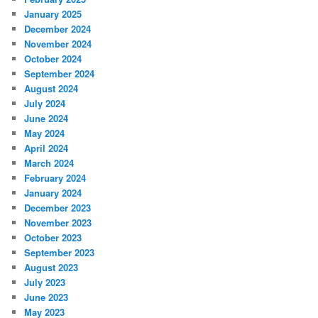
January 2025
December 2024
November 2024
October 2024
September 2024
August 2024
July 2024
June 2024
May 2024
April 2024
March 2024
February 2024
January 2024
December 2023
November 2023
October 2023
September 2023
August 2023
July 2023
June 2023
May 2023