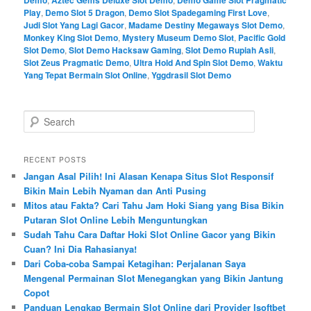
Play
,
Demo Slot 5 Dragon
,
Demo Slot Spadegaming First Love
,
Judi Slot Yang Lagi Gacor
,
Madame Destiny Megaways Slot Demo
,
Monkey King Slot Demo
,
Mystery Museum Demo Slot
,
Pacific Gold
Slot Demo
,
Slot Demo Hacksaw Gaming
,
Slot Demo Rupiah Asli
,
Slot Zeus Pragmatic Demo
,
Ultra Hold And Spin Slot Demo
,
Waktu
Yang Tepat Bermain Slot Online
,
Yggdrasil Slot Demo
S
e
a
r
RECENT POSTS
c
Jangan Asal Pilih! Ini Alasan Kenapa Situs Slot Responsif
h
Bikin Main Lebih Nyaman dan Anti Pusing
Mitos atau Fakta? Cari Tahu Jam Hoki Siang yang Bisa Bikin
Putaran Slot Online Lebih Menguntungkan
Sudah Tahu Cara Daftar Hoki Slot Online Gacor yang Bikin
Cuan? Ini Dia Rahasianya!
Dari Coba-coba Sampai Ketagihan: Perjalanan Saya
Mengenal Permainan Slot Menegangkan yang Bikin Jantung
Copot
Panduan Lengkap Bermain Slot Online dari Provider Isoftbet