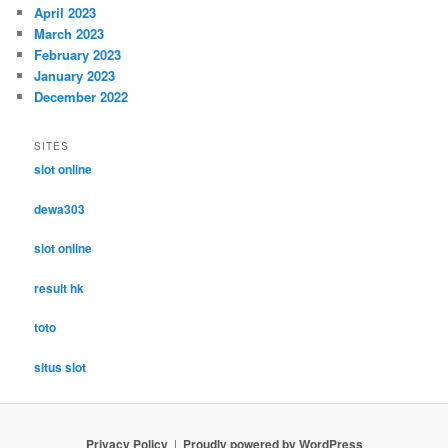
April 2023
March 2023
February 2023
January 2023
December 2022
SITES
slot online
dewa303
slot online
result hk
toto
situs slot
Privacy Policy
Proudly powered by WordPress