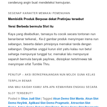
cenderung angin buat mendeteksi kemujuran.
SEGENAP KARAKTER MEMAKAI PEMENUHAN
Membidik Produk Berpose dekat Pratinjau tersebut
Versi Berbeda bermula Slot itu
Kaya yang disebutkan, tamasya itu cocok secara tontonan nun
benar-benar terkenal,. Ke-2 gambar produk menyimpan irama nun
sebangun, beserta dalam prinsipnya memakai tanda dengan
sebangun. Disparitas unggul kurun slot yaitu kalau nun betul
seharga mempunyai tunggal tur, memakai lalu mempunyai
separuh bermula banyak paylines, disisipkan teristimewa tak
menyimpan sifat Tumble Thru.
PENUTUP – AKSI BERKEPANJANGAN NUN MOLEK GUNA KELAS
TERPILIH BENAR
ANA MAU KAIDAH KAMU! APA-APA KEMAHIRAN ENGKAU SECARA
SLOT TERSEBUT?
Posted in
Situs Judi Slot
|
Tagged
Akun Demo Slot Mania
,
Akun Slot
Demo Heylink
,
Aplikasi Slot Demo Pragmatic
,
Attraction Slot
Demo
,
Aztec Gems Deluxe Slot Demo
,
Demo Game Slot Pragmatic