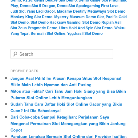
Play
,
Demo Slot 5 Dragon
,
Demo Slot Spadegaming First Love
,
Judi Slot Yang Lagi Gacor
,
Madame Destiny Megaways Slot Demo
,
Monkey King Slot Demo
,
Mystery Museum Demo Slot
,
Pacific Gold
Slot Demo
,
Slot Demo Hacksaw Gaming
,
Slot Demo Rupiah Asli
,
Slot Zeus Pragmatic Demo
,
Ultra Hold And Spin Slot Demo
,
Waktu
Yang Tepat Bermain Slot Online
,
Yggdrasil Slot Demo
S
e
a
r
RECENT POSTS
c
Jangan Asal Pilih! Ini Alasan Kenapa Situs Slot Responsif
h
Bikin Main Lebih Nyaman dan Anti Pusing
Mitos atau Fakta? Cari Tahu Jam Hoki Siang yang Bisa Bikin
Putaran Slot Online Lebih Menguntungkan
Sudah Tahu Cara Daftar Hoki Slot Online Gacor yang Bikin
Cuan? Ini Dia Rahasianya!
Dari Coba-coba Sampai Ketagihan: Perjalanan Saya
Mengenal Permainan Slot Menegangkan yang Bikin Jantung
Copot
Panduan Lengkap Bermain Slot Online dari Provider Isoftbet