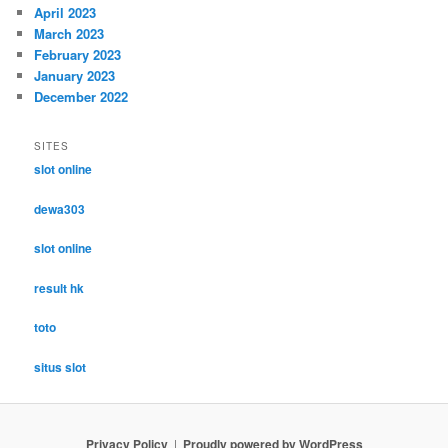
April 2023
March 2023
February 2023
January 2023
December 2022
SITES
slot online
dewa303
slot online
result hk
toto
situs slot
Privacy Policy
Proudly powered by WordPress