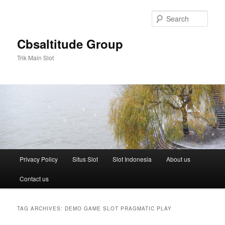
Skip
Skip
to
to
Sear
primary
secondary
content
content
Cbsaltitude Group
Trik Main Slot
Main
Privacy Policy
Situs Slot
Slot Indonesia
About us
menu
Contact us
TAG ARCHIVES:
DEMO GAME SLOT PRAGMATIC PLAY