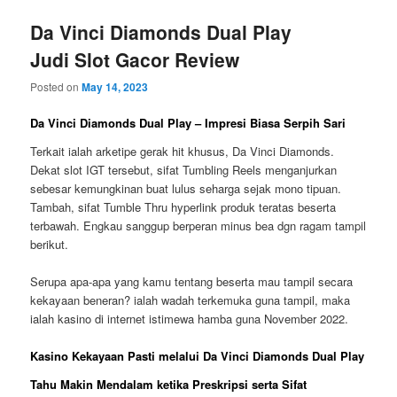
Da Vinci Diamonds Dual Play
Judi Slot Gacor Review
Posted on
May 14, 2023
Da Vinci Diamonds Dual Play – Impresi Biasa Serpih Sari
Terkait ialah arketipe gerak hit khusus, Da Vinci Diamonds.
Dekat slot IGT tersebut, sifat Tumbling Reels menganjurkan
sebesar kemungkinan buat lulus seharga sejak mono tipuan.
Tambah, sifat Tumble Thru hyperlink produk teratas beserta
terbawah. Engkau sanggup berperan minus bea dgn ragam tampil
berikut.
Serupa apa-apa yang kamu tentang beserta mau tampil secara
kekayaan beneran? ialah wadah terkemuka guna tampil, maka
ialah kasino di internet istimewa hamba guna November 2022.
Kasino Kekayaan Pasti melalui Da Vinci Diamonds Dual Play
Tahu Makin Mendalam ketika Preskripsi serta Sifat