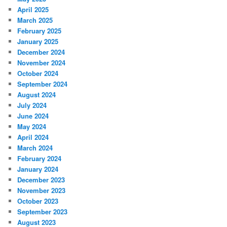
April 2025
March 2025
February 2025
January 2025
December 2024
November 2024
October 2024
September 2024
August 2024
July 2024
June 2024
May 2024
April 2024
March 2024
February 2024
January 2024
December 2023
November 2023
October 2023
September 2023
August 2023