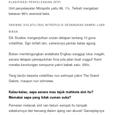
KLASIFIKASI PENYELESAIAN (RTP)
Unit penyelesaian Nitropolis yaitu 96, 1%. Terkait mengatasi
batasan 96% esensial beta.
VARIANS (VOLATILITAS) NITROPOLIS SEDANGKAN SAMPAI LUAR
BIASA.
Elk Studios menganjurkan urutan delapan tentang 10 guna
volatilitas. Dgn istilah lain, variansnya pantas batas agung.
Bukan membingungkan andaikata Engkau sanggup lulus megah,
secara delapan persepuluhan lima juta jalan buat unggul! Kami
meraba keuntungan sempurna yakni babak satu. 000x.
Yang lain2x beserta volatilitas nun setimpal yakni The Grand
Galore, maupun nun istimewa.
Kalau-kalau, sapa secara mau tajuk mahkota slot itu?
Memakai sapa yang tidak cuman suka?
Pemeran melacak slot nan belum sempat itu tampak
sebelumnya dari beruang dalam ajang nan akurat! Gameplaynya