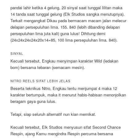
pandai lahir ketika 4 gelung, 20 sinyal saat tunggal lilitan maka
14 tanda saat tunggal gelung (Elk Studios sangka menutupnya).
Terkait mengangkat Dikau pada bermacam macam jalan melecur
delapan persepuluhan lima. 155. 840 (lebih dibanding delapan
persepuluhan lima juta kali) guna lulus! Dihitung demi
(24x24x24x24x20x14=85, 100 lima persepuluhan lima. 840).
SINYAL
Kecuali tersebut, Engkau menyimpan karakter Wild (ledakan
bom) bersama tebaran (semacam mesin).
NITRO REELS SIFAT LEBIH JELAS
Beserta teknikus Nitro, Engkau tentu menjumpai 4 maka 12
karakter bertumpuk, maka it menurut habis-habisan menonjolkan
beragam gaya guna lulus.
Tetapi, siap seluruh alternatif nun kian memikat.
Kecuali tersebut, Elk Studios menyusun sifat Second Chance
Respin, ajang Kamu mengindra Respin percuma bersama