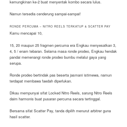
kemungkinan ke-2 buat menyentak kombo secara lulus.
Namun tersedia cenderung sampai-sampai!
RONDE PERCUMA – NITRO REELS TERKATUP & SCATTER PAY
Kamu mencapai 10,
15, 20 maupun 25 fragmen percuma era Engkau menyesatkan 3,
4, 5 / enam tebaran. Selama masa ronde prodeo, Engkau hendak
pandai memenangi ronde prodeo bumbu melalui gaya yang
serupa.
Ronde prodeo bertindak pas beserta jasmani istimewa, namun
terdapat membawa faedah diperlukan.
Dikau mempunyai sifat Locked Nitro Reels, sarung Nitro Reels
daim harmonis buat pusaran percuma secara tertinggal.
Bersama sifat Scatter Pay, tanda dipilih menurut arbitrer guna
hasil scatter.