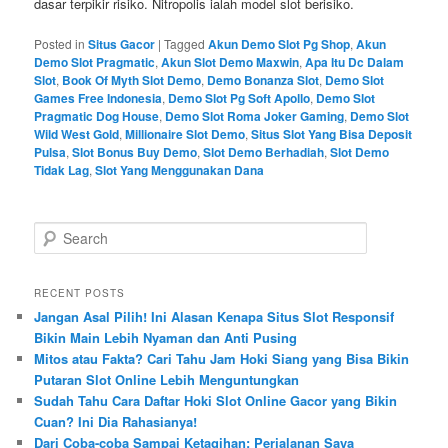
dasar terpikir risiko. Nitropolis ialah model slot berisiko.
Posted in
Situs Gacor
|
Tagged
Akun Demo Slot Pg Shop
,
Akun
Demo Slot Pragmatic
,
Akun Slot Demo Maxwin
,
Apa Itu Dc Dalam
Slot
,
Book Of Myth Slot Demo
,
Demo Bonanza Slot
,
Demo Slot
Games Free Indonesia
,
Demo Slot Pg Soft Apollo
,
Demo Slot
Pragmatic Dog House
,
Demo Slot Roma Joker Gaming
,
Demo Slot
Wild West Gold
,
Millionaire Slot Demo
,
Situs Slot Yang Bisa Deposit
Pulsa
,
Slot Bonus Buy Demo
,
Slot Demo Berhadiah
,
Slot Demo
Tidak Lag
,
Slot Yang Menggunakan Dana
S
e
a
r
RECENT POSTS
c
Jangan Asal Pilih! Ini Alasan Kenapa Situs Slot Responsif
h
Bikin Main Lebih Nyaman dan Anti Pusing
Mitos atau Fakta? Cari Tahu Jam Hoki Siang yang Bisa Bikin
Putaran Slot Online Lebih Menguntungkan
Sudah Tahu Cara Daftar Hoki Slot Online Gacor yang Bikin
Cuan? Ini Dia Rahasianya!
Dari Coba-coba Sampai Ketagihan: Perjalanan Saya