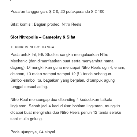
Pusaran tanggungan: $ € 0, 20 porakporanda $ € 100
Sifat komisi: Bagian prodeo, Nitro Reels
Slot Nitropolis – Gameplay & Sifat
TEKNIKUS NITRO HANGAT
Pada untuk ini, Elk Studios sangka mengeluarkan Nitro
Mechanic (dan dimanfaatkan buat serta menyambut nama
dagang). Dimungkinkan guna mencapai Nitro Reels dgn 4, enam,
delapan, 10 maka sampai-sampai 12 (! ) tanda sebangun.
Simbol-simbol itu, bagaikan yang berjalan, ditumpuk agung
tunggal sesuai asing.
Nitro Reel mencengap dua dibanding 4 kedudukan tatkala
lingkaran. Sebab jadi 4 kedudukan bohlam lingkaran, mungkin
dicapai buat mengindra dua Nitro Reels penuh 12 tanda selaku
saat mulia gelung.
Pada ujungnya, 24 sinyal