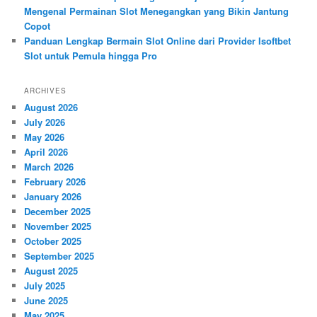
Mengenal Permainan Slot Menegangkan yang Bikin Jantung
Copot
Panduan Lengkap Bermain Slot Online dari Provider Isoftbet
Slot untuk Pemula hingga Pro
ARCHIVES
August 2026
July 2026
May 2026
April 2026
March 2026
February 2026
January 2026
December 2025
November 2025
October 2025
September 2025
August 2025
July 2025
June 2025
May 2025