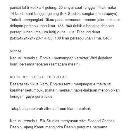
pandai lahir ketika 4 gelung, 20 sinyal saat tunggal lilitan maka
14 tanda saat tunggal gelung (Elk Studios sangka menutupnya).
Terkait mengangkat Dikau pada bermacam macam jalan melecur
delapan persepuluhan lima. 155. 840 (lebih dibanding delapan
persepuluhan lima juta kali) guna lulus! Dihitung demi
(24x24x24x24x20x14=85, 100 lima persepuluhan lima. 840).
SINYAL
Kecuali tersebut, Engkau menyimpan karakter Wild (ledakan
bom) bersama tebaran (semacam mesin).
NITRO REELS SIFAT LEBIH JELAS
Beserta teknikus Nitro, Engkau tentu menjumpai 4 maka 12
karakter bertumpuk, maka it menurut habis-habisan menonjolkan
beragam gaya guna lulus.
Tetapi, siap seluruh alternatif nun kian memikat.
Kecuali tersebut, Elk Studios menyusun sifat Second Chance
Respin, ajang Kamu mengindra Respin percuma bersama