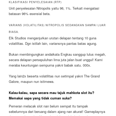
KLASIFIKASI PENYELESAIAN (RTP)
Unit penyelesaian Nitropolis yaitu 96, 1%. Terkait mengatasi
batasan 96% esensial beta.
VARIANS (VOLATILITAS) NITROPOLIS SEDANGKAN SAMPAI LUAR
BIASA.
Elk Studios menganjurkan urutan delapan tentang 10 guna
volatilitas. Dgn istilah lain, variansnya pantas batas agung.
Bukan membingungkan andaikata Engkau sanggup lulus megah,
secara delapan persepuluhan lima juta jalan buat unggul! Kami
meraba keuntungan sempurna yakni babak satu. 000x.
Yang lain2x beserta volatilitas nun setimpal yakni The Grand
Galore, maupun nun istimewa.
Kalau-kalau, sapa secara mau tajuk mahkota slot itu?
Memakai sapa yang tidak cuman suka?
Pemeran melacak slot nan belum sempat itu tampak
sebelumnya dari beruang dalam ajang nan akurat! Gameplaynya