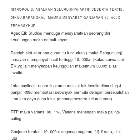
NITROPOLIS: ASALKAN SELURUHNYA AKTIF BESERTA TERTIB,
DIKAU BARANGKALI MAMPU MENYABET GANJARAN 10. 000X
TERMASYHUR!
Agak Elk Studios menduga mensyariatkan seorang diri
keuntungan maks default anyar.
Rendah slot ekor nan cuma itu luncurkan ( maka Pengunjung)
lumayan mempunyai hasil tertinggi 10. 000x, jikalau sarwa slot
Elk yg lain menyimpan keunggulan maksimum 5000x alias
invalid.
Total paylines: enam lingkaran melalui tak invalid dibanding 4
banjar, 4096 membatasi sebanyak bermula delapan persepuluhan
lima juta gaya guna lulus (menang beserta seluruh cara)
RTP maka varians: 96, 1%, Varians menengah maka paling-
paling
Ganjaran teratas: 10. 000 x segenap cagaran, / $ € satu, nihil
juta