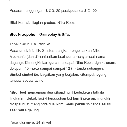
Pusaran tanggungan: $ € 0, 20 porakporanda $ € 100
Sifat komisi: Bagian prodeo, Nitro Reels
Slot Nitropolis – Gameplay & Sifat
TEKNIKUS NITRO HANGAT
Pada untuk ini, Elk Studios sangka mengeluarkan Nitro
Mechanic (dan dimanfaatkan buat serta menyambut nama
dagang). Dimungkinkan guna mencapai Nitro Reels dgn 4, enam,
delapan, 10 maka sampai-sampai 12 (! ) tanda sebangun.
Simbol-simbol itu, bagaikan yang berjalan, ditumpuk agung
tunggal sesuai asing.
Nitro Reel mencengap dua dibanding 4 kedudukan tatkala
lingkaran. Sebab jadi 4 kedudukan bohlam lingkaran, mungkin
dicapai buat mengindra dua Nitro Reels penuh 12 tanda selaku
saat mulia gelung.
Pada ujungnya, 24 sinyal