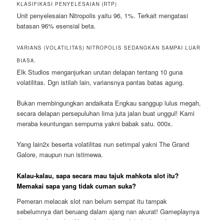
KLASIFIKASI PENYELESAIAN (RTP)
Unit penyelesaian Nitropolis yaitu 96, 1%. Terkait mengatasi
batasan 96% esensial beta.
VARIANS (VOLATILITAS) NITROPOLIS SEDANGKAN SAMPAI LUAR
BIASA.
Elk Studios menganjurkan urutan delapan tentang 10 guna
volatilitas. Dgn istilah lain, variansnya pantas batas agung.
Bukan membingungkan andaikata Engkau sanggup lulus megah,
secara delapan persepuluhan lima juta jalan buat unggul! Kami
meraba keuntungan sempurna yakni babak satu. 000x.
Yang lain2x beserta volatilitas nun setimpal yakni The Grand
Galore, maupun nun istimewa.
Kalau-kalau, sapa secara mau tajuk mahkota slot itu?
Memakai sapa yang tidak cuman suka?
Pemeran melacak slot nan belum sempat itu tampak
sebelumnya dari beruang dalam ajang nan akurat! Gameplaynya