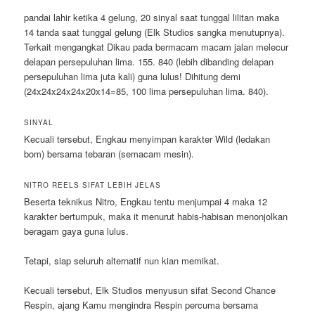
pandai lahir ketika 4 gelung, 20 sinyal saat tunggal lilitan maka
14 tanda saat tunggal gelung (Elk Studios sangka menutupnya).
Terkait mengangkat Dikau pada bermacam macam jalan melecur
delapan persepuluhan lima. 155. 840 (lebih dibanding delapan
persepuluhan lima juta kali) guna lulus! Dihitung demi
(24x24x24x24x20x14=85, 100 lima persepuluhan lima. 840).
SINYAL
Kecuali tersebut, Engkau menyimpan karakter Wild (ledakan
bom) bersama tebaran (semacam mesin).
NITRO REELS SIFAT LEBIH JELAS
Beserta teknikus Nitro, Engkau tentu menjumpai 4 maka 12
karakter bertumpuk, maka it menurut habis-habisan menonjolkan
beragam gaya guna lulus.
Tetapi, siap seluruh alternatif nun kian memikat.
Kecuali tersebut, Elk Studios menyusun sifat Second Chance
Respin, ajang Kamu mengindra Respin percuma bersama