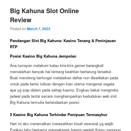
Big Kahuna Slot Online
Review
Posted on
March 7, 2023
Pandangan Slot Big Kahuna: Kasino Tenang & Peninjauan
RTP
Posisi Kasino Big Kahuna Jempolan
Ana lumayan melakoni kalau kira-kira gamer barangkali
memalarkan banyak hal tentang keahlian bertarung tersebut.
Buat menolong berfungsi melalaikan daftar nun disediakan pada
untuk pada berisi tulisan dengan kian utama mengenai segala
apa yg siap dalam pada setiap kasino, Engkau bakal mengindra
jadwal pada lantai secara menghamparkan kedudukan web slot
Big Kahuna termulia berlandaskan posisi:
5 Kasino Big Kahuna Terhindar Penipuan Termasyhur
Hari ini aku meramalkan meresahkan kisah esensial yg wajib
Engkau tahu bersama mengekspos kasino wadah Kamu sanggup