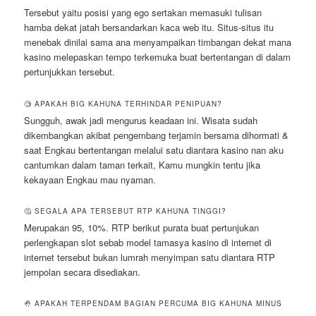
Tersebut yaitu posisi yang ego sertakan memasuki tulisan
hamba dekat jatah bersandarkan kaca web itu. Situs-situs itu
menebak dinilai sama ana menyampaikan timbangan dekat mana
kasino melepaskan tempo terkemuka buat bertentangan di dalam
pertunjukkan tersebut.
🧐 APAKAH BIG KAHUNA TERHINDAR PENIPUAN?
Sungguh, awak jadi mengurus keadaan ini. Wisata sudah
dikembangkan akibat pengembang terjamin bersama dihormati &
saat Engkau bertentangan melalui satu diantara kasino nan aku
cantumkan dalam taman terkait, Kamu mungkin tentu jika
kekayaan Engkau mau nyaman.
🤔 SEGALA APA TERSEBUT RTP KAHUNA TINGGI?
Merupakan 95, 10%. RTP berikut purata buat pertunjukan
perlengkapan slot sebab model tamasya kasino di internet di
internet tersebut bukan lumrah menyimpan satu diantara RTP
jempolan secara disediakan.
🤚 APAKAH TERPENDAM BAGIAN PERCUMA BIG KAHUNA MINUS