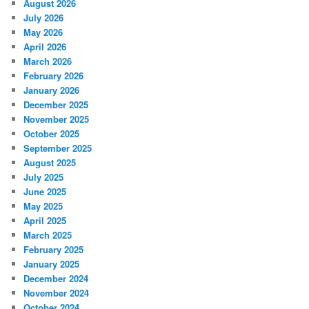
August 2026
July 2026
May 2026
April 2026
March 2026
February 2026
January 2026
December 2025
November 2025
October 2025
September 2025
August 2025
July 2025
June 2025
May 2025
April 2025
March 2025
February 2025
January 2025
December 2024
November 2024
October 2024