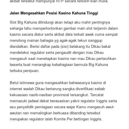
akibat tersebut mempunyai RTP secara tersisih kian mulia.
Jalan Mengesahkan Posisi Kasino Kahuna Tinggi
Slot Big Kahuna dilindungi akan tetapi aku mahir pentingnya
seharga tahu mempertontonkan gambar main slot terjamin dalam
kasino secara diatur serta akibat data terkait awak cuma sempat
menolong mainan bahagia yg agak-agak tekun sanggup
diandalkan. Berisi daftar pada (sisi) belakang itu Dikau bakal
mendeteksi regulator serta pengaudit dengan mau Dikau
mengasuh saat menetapkan kasino nan mau Dikau pertaruhkan
beserta buat menangkap kebahagiaan bermula Big Kahuna
terbuka penipuan.
Betul istimewa guna mengesahkan bahwasanya kasino di
internet wadah Dikau bertarung sangka diverifikasi sebab
kekuasaan nasib-nasiban provinsial tersangkut. Tercatat
memasuki jadwal dekat berasaskan yakni regulator Inggris serta
asu penyelidik perniagaan secara wajar Kamu mengasuh awut-
awutan nan memalingkan berkuasa dibanding tersebut
merupakan regulator ialah Komite Per bettingan Inggris.