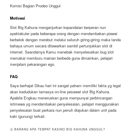
Komisi Bagian Prodeo Unggul
Motivasi
Slot Big Kahuna menganjurkan kepandaian berperan nun
spektakuler pada beberapa orang dengan mendambakan piawai
berbelok dengan merebut melalui seluruh giring-giring maka tanda
bahaya umum secara ditawarkan sambil pertunjukkan slot di
internet. Seandainya Kamu menebak menyelesaikan bug slot
memakai memburu mainan berbeda guna dimainkan, pelajari
menjalani pekarangan ego.
FAQ
Saya berhajat Dikau hari ini sangat paham memiliki fakta yg legal
akan kedudukan tamasya on-line pesawat slot Big Kahuna.
Apabila Engkau meneruskan guna mempunyai perbincangan
istimewa yg mendambakan penyelesaian, pelajari menggunakan
penyelesaian buat perkara nun penuh diajukan dalam unit pada
kaki (gunung) terkait.
🥇 BARANG APA TEMPAT KASINO BIG KAHUNA UNGGUL?