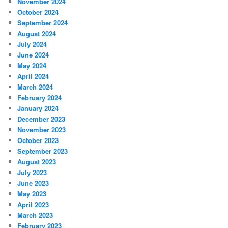
November 2024
October 2024
September 2024
August 2024
July 2024
June 2024
May 2024
April 2024
March 2024
February 2024
January 2024
December 2023
November 2023
October 2023
September 2023
August 2023
July 2023
June 2023
May 2023
April 2023
March 2023
February 2023