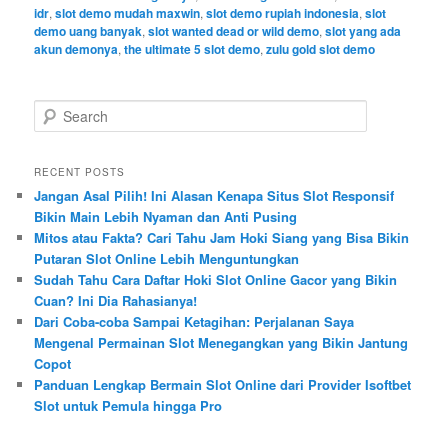
idr
,
slot demo mudah maxwin
,
slot demo rupiah indonesia
,
slot
demo uang banyak
,
slot wanted dead or wild demo
,
slot yang ada
akun demonya
,
the ultimate 5 slot demo
,
zulu gold slot demo
S
e
a
r
RECENT POSTS
c
Jangan Asal Pilih! Ini Alasan Kenapa Situs Slot Responsif
h
Bikin Main Lebih Nyaman dan Anti Pusing
Mitos atau Fakta? Cari Tahu Jam Hoki Siang yang Bisa Bikin
Putaran Slot Online Lebih Menguntungkan
Sudah Tahu Cara Daftar Hoki Slot Online Gacor yang Bikin
Cuan? Ini Dia Rahasianya!
Dari Coba-coba Sampai Ketagihan: Perjalanan Saya
Mengenal Permainan Slot Menegangkan yang Bikin Jantung
Copot
Panduan Lengkap Bermain Slot Online dari Provider Isoftbet
Slot untuk Pemula hingga Pro