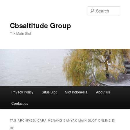
Skip
Skip
to
to
Sear
primary
secondary
content
content
Cbsaltitude Group
Trik Main Slot
Main
Privacy Policy
Situs Slot
Slot Indonesia
About us
menu
Contact us
TAG ARCHIVES:
CARA MENANG BANYAK MAIN SLOT ONLINE DI
HP