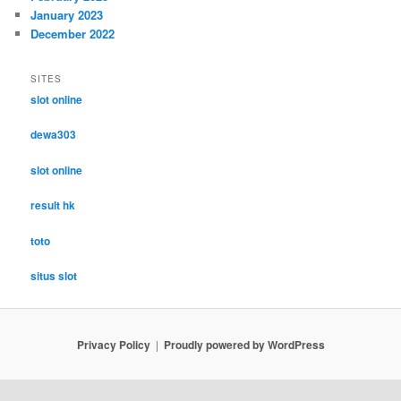
January 2023
December 2022
SITES
slot online
dewa303
slot online
result hk
toto
situs slot
Privacy Policy
Proudly powered by WordPress