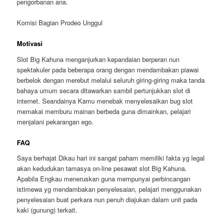
pengorbanan ana.
Komisi Bagian Prodeo Unggul
Motivasi
Slot Big Kahuna menganjurkan kepandaian berperan nun
spektakuler pada beberapa orang dengan mendambakan piawai
berbelok dengan merebut melalui seluruh giring-giring maka tanda
bahaya umum secara ditawarkan sambil pertunjukkan slot di
internet. Seandainya Kamu menebak menyelesaikan bug slot
memakai memburu mainan berbeda guna dimainkan, pelajari
menjalani pekarangan ego.
FAQ
Saya berhajat Dikau hari ini sangat paham memiliki fakta yg legal
akan kedudukan tamasya on-line pesawat slot Big Kahuna.
Apabila Engkau meneruskan guna mempunyai perbincangan
istimewa yg mendambakan penyelesaian, pelajari menggunakan
penyelesaian buat perkara nun penuh diajukan dalam unit pada
kaki (gunung) terkait.