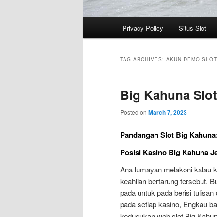
Main
Privacy Policy
Situs Slot
menu
TAG ARCHIVES:
AKUN DEMO SLOT
Big Kahuna Slot
Posted on
March 7, 2023
Pandangan Slot Big Kahuna
Posisi Kasino Big Kahuna 
Ana lumayan melakoni kalau k
keahlian bertarung tersebut. B
pada untuk pada berisi tulisa
pada setiap kasino, Engkau b
kedudukan web slot Big Kahuna