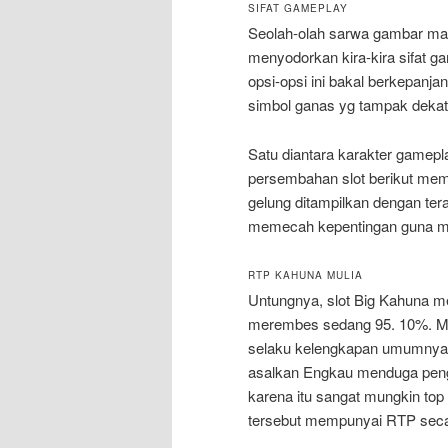
SIFAT GAMEPLAY
Seolah-olah sarwa gambar main 
menyodorkan kira-kira sifat 
opsi-opsi ini bakal berkepanja
simbol ganas yg tampak dekat l
Satu diantara karakter gamep
persembahan slot berikut mem
gelung ditampilkan dengan ter
memecah kepentingan guna men
RTP KAHUNA MULIA
Untungnya, slot Big Kahuna m
merembes sedang 95. 10%. Me
selaku kelengkapan umumnya
asalkan Engkau menduga pengem
karena itu sangat mungkin top
tersebut mempunyai RTP secara