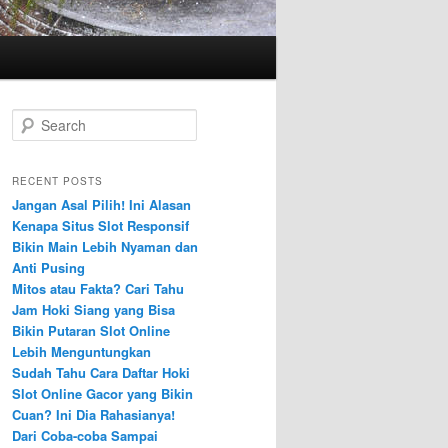
S
e
a
r
RECENT POSTS
c
Jangan Asal Pilih! Ini Alasan
h
Kenapa Situs Slot Responsif
Bikin Main Lebih Nyaman dan
Anti Pusing
Mitos atau Fakta? Cari Tahu
Jam Hoki Siang yang Bisa
Bikin Putaran Slot Online
Lebih Menguntungkan
Sudah Tahu Cara Daftar Hoki
Slot Online Gacor yang Bikin
Cuan? Ini Dia Rahasianya!
Dari Coba-coba Sampai