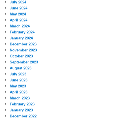
July 2024
June 2024
May 2024
April 2024
March 2024
February 2024
January 2024
December 2023
November 2023
October 2023
September 2023
August 2023
July 2023
June 2023
May 2023
April 2023
March 2023
February 2023
January 2023
December 2022