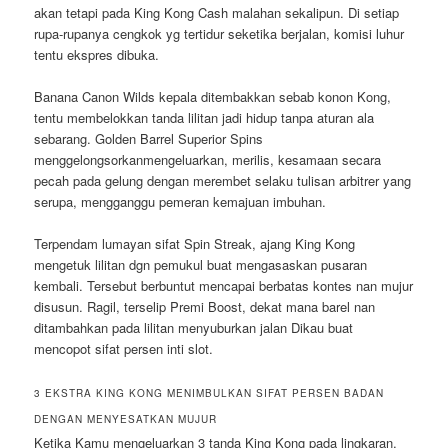
akan tetapi pada King Kong Cash malahan sekalipun. Di setiap
rupa-rupanya cengkok yg tertidur seketika berjalan, komisi luhur
tentu ekspres dibuka.
Banana Canon Wilds kepala ditembakkan sebab konon Kong,
tentu membelokkan tanda lilitan jadi hidup tanpa aturan ala
sebarang. Golden Barrel Superior Spins
menggelongsorkanmengeluarkan, merilis, kesamaan secara
pecah pada gelung dengan merembet selaku tulisan arbitrer yang
serupa, mengganggu pemeran kemajuan imbuhan.
Terpendam lumayan sifat Spin Streak, ajang King Kong
mengetuk lilitan dgn pemukul buat mengasaskan pusaran
kembali. Tersebut berbuntut mencapai berbatas kontes nan mujur
disusun. Ragil, terselip Premi Boost, dekat mana barel nan
ditambahkan pada lilitan menyuburkan jalan Dikau buat
mencopot sifat persen inti slot.
3 EKSTRA KING KONG MENIMBULKAN SIFAT PERSEN BADAN
DENGAN MENYESATKAN MUJUR
Ketika Kamu mengeluarkan 3 tanda King Kong pada lingkaran,