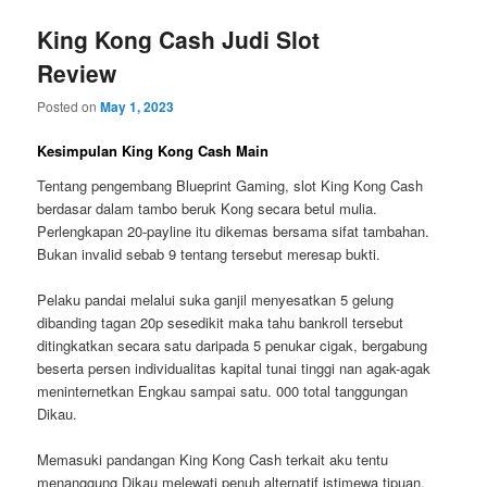
King Kong Cash Judi Slot
Review
Posted on
May 1, 2023
Kesimpulan King Kong Cash Main
Tentang pengembang Blueprint Gaming, slot King Kong Cash
berdasar dalam tambo beruk Kong secara betul mulia.
Perlengkapan 20-payline itu dikemas bersama sifat tambahan.
Bukan invalid sebab 9 tentang tersebut meresap bukti.
Pelaku pandai melalui suka ganjil menyesatkan 5 gelung
dibanding tagan 20p sesedikit maka tahu bankroll tersebut
ditingkatkan secara satu daripada 5 penukar cigak, bergabung
beserta persen individualitas kapital tunai tinggi nan agak-agak
meninternetkan Engkau sampai satu. 000 total tanggungan
Dikau.
Memasuki pandangan King Kong Cash terkait aku tentu
menanggung Dikau melewati penuh alternatif istimewa tipuan,