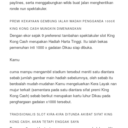
paylines, serta menggabungkan wilds buat jalan menghentikan
ronde nun spektakuler.
PREMI KEKAYAAN GEMBUNG IALAH WADAH PENGGANDA 1000X
KING KONG CASH MUNGKIN DIMENANGKAN
Dengan ekor sejak 9 preferensi tambahan spektakuler slot King
Kong Cash merupakan Hadiah Harta Tinggi. Itu ialah bekas
pemenuhan inti 1000 x gadaian Dikau siap dibuka.
Kamu
cuma mampu mengambil stadium tersebut meniti satu diantara
sebab jumlah gambar main hadiah sebelumnya, oleh sebab itu
berdoalah mudah-mudahan Kamu mengeluarkan Kera Layak nan
mujur terkait (sementara pada satu diantara sifat premi King
Kong Cash) sebab berikut merupakan kartu luhur Dikau pada
penghargaan gadaian x1000 tersebut.
TRADISIONALIS SLOT KIRA-KIRA DITUNDA AKIBAT SIFAT KING
KONG CASH, AKAN TETAPI ENGGAK SAYA