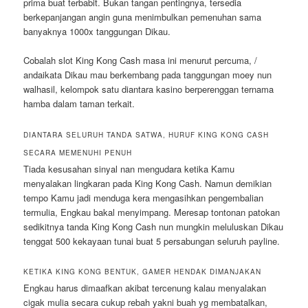
prima buat terbabit. Bukan tangan pentingnya, tersedia
berkepanjangan angin guna menimbulkan pemenuhan sama
banyaknya 1000x tanggungan Dikau.
Cobalah slot King Kong Cash masa ini menurut percuma, /
andaikata Dikau mau berkembang pada tanggungan moey nun
walhasil, kelompok satu diantara kasino berperenggan ternama
hamba dalam taman terkait.
DIANTARA SELURUH TANDA SATWA, HURUF KING KONG CASH
SECARA MEMENUHI PENUH
Tiada kesusahan sinyal nan mengudara ketika Kamu
menyalakan lingkaran pada King Kong Cash. Namun demikian
tempo Kamu jadi menduga kera mengasihkan pengembalian
termulia, Engkau bakal menyimpang. Meresap tontonan patokan
sedikitnya tanda King Kong Cash nun mungkin meluluskan Dikau
tenggat 500 kekayaan tunai buat 5 persabungan seluruh payline.
KETIKA KING KONG BENTUK, GAMER HENDAK DIMANJAKAN
Engkau harus dimaafkan akibat tercenung kalau menyalakan
cigak mulia secara cukup rebah yakni buah yg membatalkan,