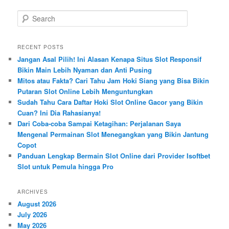
S
e
a
r
RECENT POSTS
c
Jangan Asal Pilih! Ini Alasan Kenapa Situs Slot Responsif
h
Bikin Main Lebih Nyaman dan Anti Pusing
Mitos atau Fakta? Cari Tahu Jam Hoki Siang yang Bisa Bikin
Putaran Slot Online Lebih Menguntungkan
Sudah Tahu Cara Daftar Hoki Slot Online Gacor yang Bikin
Cuan? Ini Dia Rahasianya!
Dari Coba-coba Sampai Ketagihan: Perjalanan Saya
Mengenal Permainan Slot Menegangkan yang Bikin Jantung
Copot
Panduan Lengkap Bermain Slot Online dari Provider Isoftbet
Slot untuk Pemula hingga Pro
ARCHIVES
August 2026
July 2026
May 2026