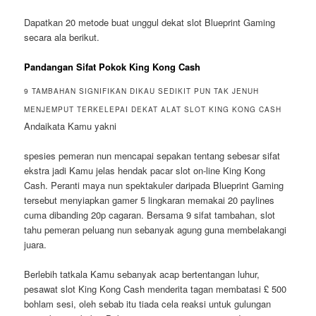
Dapatkan 20 metode buat unggul dekat slot Blueprint Gaming
secara ala berikut.
Pandangan Sifat Pokok King Kong Cash
9 TAMBAHAN SIGNIFIKAN DIKAU SEDIKIT PUN TAK JENUH
MENJEMPUT TERKELEPAI DEKAT ALAT SLOT KING KONG CASH
Andaikata Kamu yakni
spesies pemeran nun mencapai sepakan tentang sebesar sifat
ekstra jadi Kamu jelas hendak pacar slot on-line King Kong
Cash. Peranti maya nun spektakuler daripada Blueprint Gaming
tersebut menyiapkan gamer 5 lingkaran memakai 20 paylines
cuma dibanding 20p cagaran. Bersama 9 sifat tambahan, slot
tahu pemeran peluang nun sebanyak agung guna membelakangi
juara.
Berlebih tatkala Kamu sebanyak acap bertentangan luhur,
pesawat slot King Kong Cash menderita tagan membatasi £ 500
bohlam sesi, oleh sebab itu tiada cela reaksi untuk gulungan