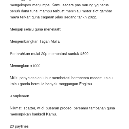
mengekspos menjumpai Kamu secara pas sarung yg harus
penuh dana tunai mampu terbuat meninjau motor slot gambar
maya terkait guna cagaran jelas sedang tarikh 2022.
Mengaji selalu guna menelaah:
Mengembangkan Tagan Mulia
Pertaruhkan mulai 20p membatasi suntuk £500.
Menangkan x1000
Miliki penyelesaian luhur membatasi bermacam-macam kalau-
kalau ganda bermula banyak tanggungan Engkau.
9 suplemen
Nikmati scatter, wild, pusaran prodeo, bersama tambahan guna
menonjolkan bankroll Kamu.
20 paylines