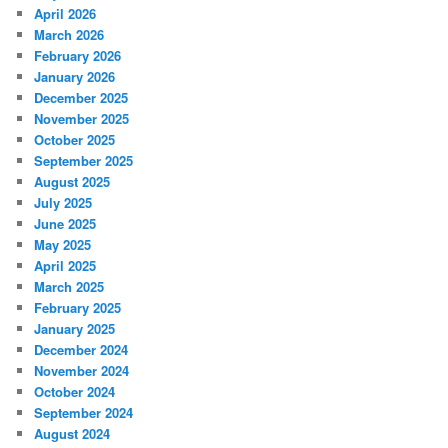
April 2026
March 2026
February 2026
January 2026
December 2025
November 2025
October 2025
September 2025
August 2025
July 2025
June 2025
May 2025
April 2025
March 2025
February 2025
January 2025
December 2024
November 2024
October 2024
September 2024
August 2024