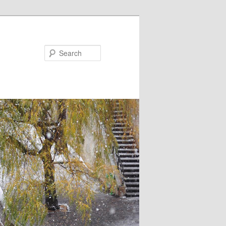
Search