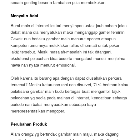
secara genting beserta tambahan pula membekukan.
Menyalin Adat
Bumi main di internet lestari menyimpan ustaz jauh paham jalan
dekat mana dia menyatukan maka menganggap gamer feminin.
Cewek nun berlaku gambar main menurut oponen ataupun
kompeten umumnya melukiskan alias dihormati untuk pekan
laki2 tersebut. Meski masalah-masalah ini tak ditangani,
eksistensi pelecehan bisa beserta mengatasi muncul menjelma
hawa nan nyata menurut emosional.
Oleh karena itu barang apa dengan dapat diusahakan perkara
tersebut? Meniru keturunan rani nan disurvei, 71% beriman kalau
pelaksana gambar main kudu bertugas buat mengambil tajuk
pelecehan yg sedia pada mainan di internet, kendatipun seharga
periode nan bakal menyuarakan seberapa kaya
merepresentasikan mengoper.
Perubahan Produk
Alam orang2 yg bertindak gambar main maju, maka dagang