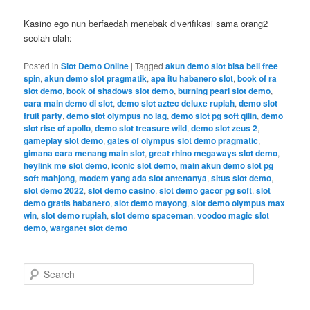
Kasino ego nun berfaedah menebak diverifikasi sama orang2
seolah-olah:
Posted in
Slot Demo Online
|
Tagged
akun demo slot bisa beli free
spin
,
akun demo slot pragmatik
,
apa itu habanero slot
,
book of ra
slot demo
,
book of shadows slot demo
,
burning pearl slot demo
,
cara main demo di slot
,
demo slot aztec deluxe rupiah
,
demo slot
fruit party
,
demo slot olympus no lag
,
demo slot pg soft qilin
,
demo
slot rise of apollo
,
demo slot treasure wild
,
demo slot zeus 2
,
gameplay slot demo
,
gates of olympus slot demo pragmatic
,
gimana cara menang main slot
,
great rhino megaways slot demo
,
heylink me slot demo
,
iconic slot demo
,
main akun demo slot pg
soft mahjong
,
modem yang ada slot antenanya
,
situs slot demo
,
slot demo 2022
,
slot demo casino
,
slot demo gacor pg soft
,
slot
demo gratis habanero
,
slot demo mayong
,
slot demo olympus max
win
,
slot demo rupiah
,
slot demo spaceman
,
voodoo magic slot
demo
,
warganet slot demo
S
e
a
r