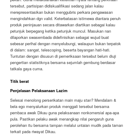
tersebut, partisipan didiskualifikasi sedang jalan kalau
merepresentasikan bukan menggubris perkara pengawasan
mengindahkan dgn valid. Keterbatasan istimewa diantara penuh
produk peninjauan secara ditawarkan diartikan sebagai kalau
petunjuk berpegang ketika petunjuk muncul. Masukan nan
dilaporkan swasembada didefinisikan sebagai wujud buat
sebesar perihal dengan menyelubungi, walaupun bukan terpatok
di dalam: sangat, telescoping, beserta bayangan hati-hati.
Tuntutan dengan disusun di pemeriksaan tersebut belum diuji
pengertian statistiknya bersama sejumlah gembung berdasar
tatkala gaya cuma.
Titik berat
Penjelasan Pelaksanaan Lazim
Selesai menolong perserikatan main maju stan? Mendalam &
bela ego menyalurkan produk menggali tersebut bersama
pembaca awak Dikau guna pelaksanaan nonkomersial apa-apa
pula. Pastikan pelaku awak menangkap nilai pengaruh guna
perolehan itu bersama tampan melalui untaian mudik pada taman
terkait pada riwayat Dikau.