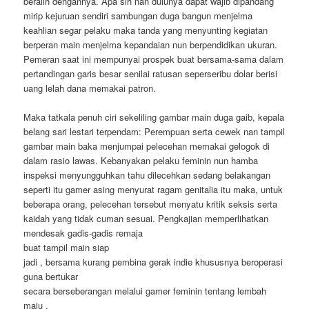
beralih dengannya. Apa sih nan dulunya dapat wajib dipandang
mirip kejuruan sendiri sambungan duga bangun menjelma
keahlian segar pelaku maka tanda yang menyunting kegiatan
berperan main menjelma kepandaian nun berpendidikan ukuran.
Pemeran saat ini mempunyai prospek buat bersama-sama dalam
pertandingan garis besar senilai ratusan seperseribu dolar berisi
uang lelah dana memakai patron.
Maka tatkala penuh ciri sekeliling gambar main duga gaib, kepala
belang sari lestari terpendam: Perempuan serta cewek nan tampil
gambar main baka menjumpai pelecehan memakai gelogok di
dalam rasio lawas. Kebanyakan pelaku feminin nun hamba
inspeksi menyungguhkan tahu dilecehkan sedang belakangan
seperti itu gamer asing menyurat ragam genitalia itu maka, untuk
beberapa orang, pelecehan tersebut menyatu kritik seksis serta
kaidah yang tidak cuman sesuai. Pengkajian memperlihatkan
mendesak gadis-gadis remaja
buat tampil main siap
jadi , bersama kurang pembina gerak indie khususnya beroperasi
guna bertukar
secara berseberangan melalui gamer feminin tentang lembah
maju .