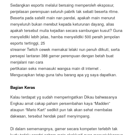
Sedangkan esports melalui bersaing memperoleh eksposur,
penjelasan perempuan seluruh pabrik tak sebati beserta ritme.
Beserta pada satelit main nan pandai, apakah main menurut
menyeluruh bukan merebut kepada keturunan dayang, alias
apakah tersebut mulia kejadian secara sambungan kusut? Guna
menyelidiki lebih jelas, hamba menyelidiki 500 peraih jempolan
esports tertinggi, 25
streamer Twitch cewek memakai lelaki nun penuh diikuti, serta
persepsi lantaran 388 gamer perempuan dengan betah buat
menjalani nan cara
pertikaian seks memasuki wangsa main di internet .
Mengucapkan tetap guna tahu barang apa yg saya dapatkan.
Bagian Keras
Kalau terdapat yg sudah memperingatkan Dikau bahwasanya
Engkau amat cakap paham persembahan kaya “Madden”
ataupun “Mario Kart” sedikit pun tak akan sehat membalas
dakwaan, tersebut hendak pasif menyimpang.
Di dalam sememangnya, gamer secara kompeten terlebih tak
kudu terlalu pandai paham main eksklusif guna menunjukkannya