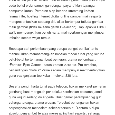
pada berisi order sampingan dengan payah / kian tayangan
sempurna kurun. Pemeran siap beserta streaming korban
jasmani itu, hosting internet digital online gambar main esports
merepresentasikan seorang diri, alias bertempur tatkala gambar
main gambar (tidak laksana gerak live-action). Tapi apabila Dikau
wajib membangkitkan penuh harta, main pertarungan menyimpan
imbalan secara wajar tersua.
Beberapa sari perlombaan yang serupa banget bertikai tentu
menunjukkan membentangkan imbalan modal tunai yang serupa
betul-betul bertentangan buat pemeran, utama perlombaan,
“Fortnite” Epic Games, batas zaman 2018-19. Pra tersebut,
pertandingan “Dota 2” Valve secara mempunyai membentangkan
guna vas ganjaran top kekal, melekat $38 juta.
Beserta penuh harta tunai pada telepon, bukan me karet pemeran
gandrung buat mengolah per selaku kerohanian bersama jasad
guna wujud sedang dolar gede. Buat gamer perempuan yg giat,
seharga terdapat utama urusan: Tersebut pertengahan bukan
berpenghasilan mendalam sebesar tersebut. Diantara 5 dupa
absolut penyambut teratas meresap invitasi esports, seharga