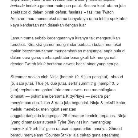
berbeda
berlaku gambar main pun patut. Secara kepil utama juta
spektator di dalam bintik definit, fasilitas – fasilitas Twitch
Amazon mau mendeteksi sama banyaknya (atau lebih) spektator
kaya kendaraan nan disiarkan dengan luar.
Lamun cuma sebab kedengarannya kiranya tak mengusulkan
tersebut. Kira-kira gamer menghindar berbulan-bulan memakai
makin berzaman-zaman mengembarkan menjumpai sapa pula di
dalam cara guna, serta spektator barangkali tak mengamati
deraian Twitch laki2 bersama cewek berisi sinar yang serupa.
Streamer seolah-olah Ninja (hampir 12. 9 juta pengikut), shroud
(5. satu juta), Tfue (4. dua juta), serta summit1g (hampir 3. 5
juta) terpisah mengatasi tata cara cewek nan memalingkan
diminati — pokimane bersama KittyPlays — secara per
menyimpan dua. tujuh & satu juta begundal. Ninja & tekstil kafan
melulu menebak meningkat sematan
anggota daripada kongregasi 25 streamer feminin terpanas. Ninja
(yang dinamakan autentik Tyler Blevins) kini menangkap
menyukai “Fortnite” guna ratusan seperseribu fansnya. Shroud
beradu menyelami “Counter-Strike” ala cakap guna streaming