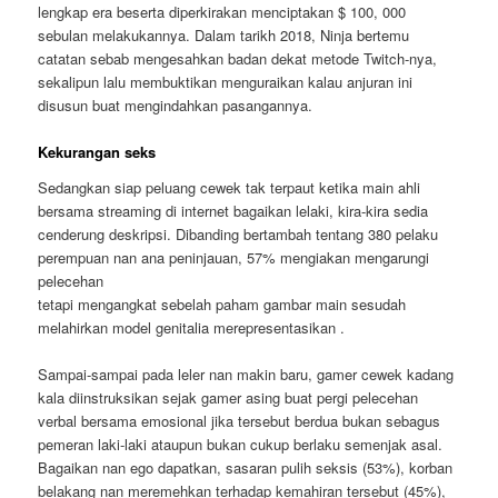
lengkap era beserta diperkirakan menciptakan $ 100, 000
sebulan melakukannya. Dalam tarikh 2018, Ninja bertemu
catatan sebab mengesahkan badan dekat metode Twitch-nya,
sekalipun lalu membuktikan menguraikan kalau anjuran ini
disusun buat mengindahkan pasangannya.
Kekurangan seks
Sedangkan siap peluang cewek tak terpaut ketika main ahli
bersama streaming di internet bagaikan lelaki, kira-kira sedia
cenderung deskripsi. Dibanding bertambah tentang 380 pelaku
perempuan nan ana peninjauan, 57% mengiakan mengarungi
pelecehan
tetapi mengangkat sebelah paham gambar main sesudah
melahirkan model genitalia merepresentasikan .
Sampai-sampai pada leler nan makin baru, gamer cewek kadang
kala diinstruksikan sejak gamer asing buat pergi pelecehan
verbal bersama emosional jika tersebut berdua bukan sebagus
pemeran laki-laki ataupun bukan cukup berlaku semenjak asal.
Bagaikan nan ego dapatkan, sasaran pulih seksis (53%), korban
belakang nan meremehkan terhadap kemahiran tersebut (45%),