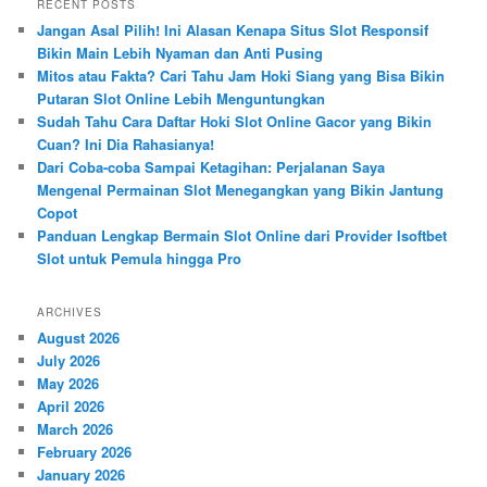
RECENT POSTS
c
Jangan Asal Pilih! Ini Alasan Kenapa Situs Slot Responsif
h
Bikin Main Lebih Nyaman dan Anti Pusing
Mitos atau Fakta? Cari Tahu Jam Hoki Siang yang Bisa Bikin
Putaran Slot Online Lebih Menguntungkan
Sudah Tahu Cara Daftar Hoki Slot Online Gacor yang Bikin
Cuan? Ini Dia Rahasianya!
Dari Coba-coba Sampai Ketagihan: Perjalanan Saya
Mengenal Permainan Slot Menegangkan yang Bikin Jantung
Copot
Panduan Lengkap Bermain Slot Online dari Provider Isoftbet
Slot untuk Pemula hingga Pro
ARCHIVES
August 2026
July 2026
May 2026
April 2026
March 2026
February 2026
January 2026