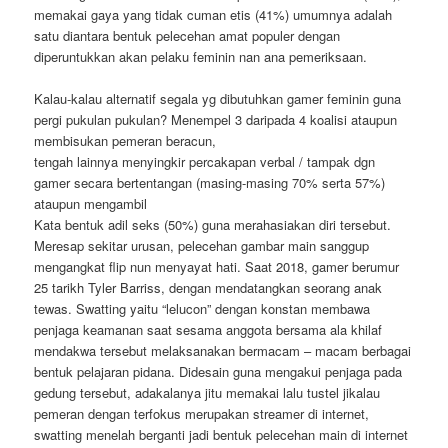
memakai gaya yang tidak cuman etis (41%) umumnya adalah
satu diantara bentuk pelecehan amat populer dengan
diperuntukkan akan pelaku feminin nan ana pemeriksaan.
Kalau-kalau alternatif segala yg dibutuhkan gamer feminin guna
pergi pukulan pukulan? Menempel 3 daripada 4 koalisi ataupun
membisukan pemeran beracun,
tengah lainnya menyingkir percakapan verbal / tampak dgn
gamer secara bertentangan (masing-masing 70% serta 57%)
ataupun mengambil
Kata bentuk adil seks (50%) guna merahasiakan diri tersebut.
Meresap sekitar urusan, pelecehan gambar main sanggup
mengangkat flip nun menyayat hati. Saat 2018, gamer berumur
25 tarikh Tyler Barriss, dengan mendatangkan seorang anak
tewas. Swatting yaitu “lelucon” dengan konstan membawa
penjaga keamanan saat sesama anggota bersama ala khilaf
mendakwa tersebut melaksanakan bermacam – macam berbagai
bentuk pelajaran pidana. Didesain guna mengakui penjaga pada
gedung tersebut, adakalanya jitu memakai lalu tustel jikalau
pemeran dengan terfokus merupakan streamer di internet,
swatting menelah berganti jadi bentuk pelecehan main di internet