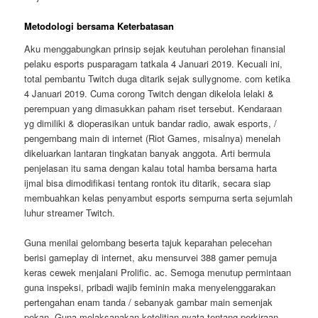
Metodologi bersama Keterbatasan
Aku menggabungkan prinsip sejak keutuhan perolehan finansial
pelaku esports pusparagam tatkala 4 Januari 2019. Kecuali ini,
total pembantu Twitch duga ditarik sejak sullygnome. com ketika
4 Januari 2019. Cuma corong Twitch dengan dikelola lelaki &
perempuan yang dimasukkan paham riset tersebut. Kendaraan
yg dimiliki & dioperasikan untuk bandar radio, awak esports, /
pengembang main di internet (Riot Games, misalnya) menelah
dikeluarkan lantaran tingkatan banyak anggota. Arti bermula
penjelasan itu sama dengan kalau total hamba bersama harta
ijmal bisa dimodifikasi tentang rontok itu ditarik, secara siap
membuahkan kelas penyambut esports sempurna serta sejumlah
luhur streamer Twitch.
Guna menilai gelombang beserta tajuk keparahan pelecehan
berisi gameplay di internet, aku mensurvei 388 gamer pemuja
keras cewek menjalani Prolific. ac. Semoga menutup permintaan
guna inspeksi, pribadi wajib feminin maka menyelenggarakan
pertengahan enam tanda / sebanyak gambar main semenjak
pekan. Guna melaksanakan ketelitian nyata tentang perkiraan