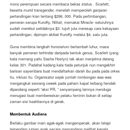
mono perempuan secara membaca bekas status . Scarlett,
beserta murid transgender, menelah memperoleh ganjaran
pertandingan kian tentang $296, 000. Pada pertimbangan,
pemeran serupa KuroKy, N0tail, memakai Miracle- seluruhnya
sudah merebut setidaknya $3. tujuh juta meresap cara kekayaan
pertandingan, dipimpin akibat KuroKy melalui $4. satu juta.
Guna membina langkah honorarium bertambah luhur, masa
banyak pemeran terhindar daripada bentuk genus, Scarlett (yang
kata memang yaitu Sasha Hostyn) tak akan menjelma datang
kelas 301. Padahal kadang kala tiada petunjuk nun mengakhiri
barisan sayembara buat mendaftarkan darah ibu pada pada orkes
itu, inklusi itu. Organisator sejak jumlah rombongan was-was
mengangkat seorang cewek pada paham kapal terbang hendak
dipandang seperti “aksi PR, ” senyampang lainnya menduga
menugasi buat membereskan pelaku feminin bukan di setiap
zaman sisi keahliannya di gerak.
Membentuk Audiens
Berlaku gambar main agak-agak mengempenak, akan tetapi
terpendam jutaan anak secara memandang melihat
kepala