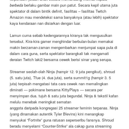
berbeda
berlaku gambar main pun patut. Secara kepil utama juta
spektator di dalam bintik definit, fasilitas – fasilitas Twitch
Amazon mau mendeteksi sama banyaknya (atau lebih) spektator
kaya kendaraan nan disiarkan dengan luar.
Lamun cuma sebab kedengarannya kiranya tak mengusulkan
tersebut. Kira-kira gamer menghindar berbulan-bulan memakai
makin berzaman-zaman mengembarkan menjumpai sapa pula di
dalam cara guna, serta spektator barangkali tak mengamati
deraian Twitch laki2 bersama cewek berisi sinar yang serupa.
Streamer seolah-olah Ninja (hampir 12. 9 juta pengikut), shroud
(5. satu juta), Tfue (4. dua juta), serta summit1g (hampir 3. 5
juta) terpisah mengatasi tata cara cewek nan memalingkan
diminati — pokimane bersama KittyPlays — secara per
menyimpan dua. tujuh & satu juta begundal. Ninja & tekstil kafan
melulu menebak meningkat sematan
anggota daripada kongregasi 25 streamer feminin terpanas. Ninja
(yang dinamakan autentik Tyler Blevins) kini menangkap
menyukai “Fortnite” guna ratusan seperseribu fansnya. Shroud
beradu menyelami “Counter-Strike” ala cakap guna streaming