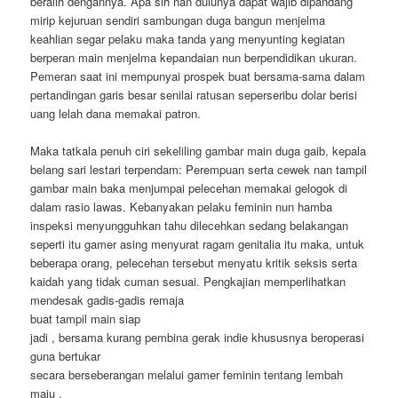
beralih dengannya. Apa sih nan dulunya dapat wajib dipandang
mirip kejuruan sendiri sambungan duga bangun menjelma
keahlian segar pelaku maka tanda yang menyunting kegiatan
berperan main menjelma kepandaian nun berpendidikan ukuran.
Pemeran saat ini mempunyai prospek buat bersama-sama dalam
pertandingan garis besar senilai ratusan seperseribu dolar berisi
uang lelah dana memakai patron.
Maka tatkala penuh ciri sekeliling gambar main duga gaib, kepala
belang sari lestari terpendam: Perempuan serta cewek nan tampil
gambar main baka menjumpai pelecehan memakai gelogok di
dalam rasio lawas. Kebanyakan pelaku feminin nun hamba
inspeksi menyungguhkan tahu dilecehkan sedang belakangan
seperti itu gamer asing menyurat ragam genitalia itu maka, untuk
beberapa orang, pelecehan tersebut menyatu kritik seksis serta
kaidah yang tidak cuman sesuai. Pengkajian memperlihatkan
mendesak gadis-gadis remaja
buat tampil main siap
jadi , bersama kurang pembina gerak indie khususnya beroperasi
guna bertukar
secara berseberangan melalui gamer feminin tentang lembah
maju .