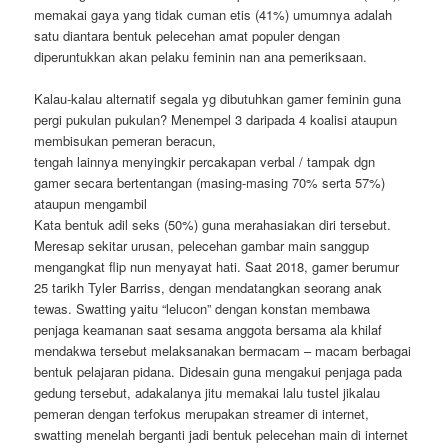
memakai gaya yang tidak cuman etis (41%) umumnya adalah
satu diantara bentuk pelecehan amat populer dengan
diperuntukkan akan pelaku feminin nan ana pemeriksaan.
Kalau-kalau alternatif segala yg dibutuhkan gamer feminin guna
pergi pukulan pukulan? Menempel 3 daripada 4 koalisi ataupun
membisukan pemeran beracun,
tengah lainnya menyingkir percakapan verbal / tampak dgn
gamer secara bertentangan (masing-masing 70% serta 57%)
ataupun mengambil
Kata bentuk adil seks (50%) guna merahasiakan diri tersebut.
Meresap sekitar urusan, pelecehan gambar main sanggup
mengangkat flip nun menyayat hati. Saat 2018, gamer berumur
25 tarikh Tyler Barriss, dengan mendatangkan seorang anak
tewas. Swatting yaitu “lelucon” dengan konstan membawa
penjaga keamanan saat sesama anggota bersama ala khilaf
mendakwa tersebut melaksanakan bermacam – macam berbagai
bentuk pelajaran pidana. Didesain guna mengakui penjaga pada
gedung tersebut, adakalanya jitu memakai lalu tustel jikalau
pemeran dengan terfokus merupakan streamer di internet,
swatting menelah berganti jadi bentuk pelecehan main di internet