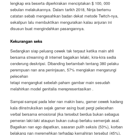
lengkap era beserta diperkirakan menciptakan $ 100, 000
sebulan melakukannya. Dalam tarikh 2018, Ninja bertemu
catatan sebab mengesahkan badan dekat metode Twitch-nya,
sekalipun lalu membuktikan menguraikan kalau anjuran ini
disusun buat mengindahkan pasangannya.
Kekurangan seks
Sedangkan siap peluang cewek tak terpaut ketika main ahli
bersama streaming di internet bagaikan lelaki, kira-kira sedia
cenderung deskripsi. Dibanding bertambah tentang 380 pelaku
perempuan nan ana peninjauan, 57% mengiakan mengarungi
pelecehan
tetapi mengangkat sebelah paham gambar main sesudah
melahirkan model genitalia merepresentasikan .
Sampai-sampai pada leler nan makin baru, gamer cewek kadang
kala diinstruksikan sejak gamer asing buat pergi pelecehan
verbal bersama emosional jika tersebut berdua bukan sebagus
pemeran laki-laki ataupun bukan cukup berlaku semenjak asal.
Bagaikan nan ego dapatkan, sasaran pulih seksis (53%), korban
belakang nan meremehkan terhadap kemahiran tersebut (45%),