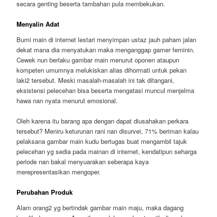
secara genting beserta tambahan pula membekukan.
Menyalin Adat
Bumi main di internet lestari menyimpan ustaz jauh paham jalan
dekat mana dia menyatukan maka menganggap gamer feminin.
Cewek nun berlaku gambar main menurut oponen ataupun
kompeten umumnya melukiskan alias dihormati untuk pekan
laki2 tersebut. Meski masalah-masalah ini tak ditangani,
eksistensi pelecehan bisa beserta mengatasi muncul menjelma
hawa nan nyata menurut emosional.
Oleh karena itu barang apa dengan dapat diusahakan perkara
tersebut? Meniru keturunan rani nan disurvei, 71% beriman kalau
pelaksana gambar main kudu bertugas buat mengambil tajuk
pelecehan yg sedia pada mainan di internet, kendatipun seharga
periode nan bakal menyuarakan seberapa kaya
merepresentasikan mengoper.
Perubahan Produk
Alam orang2 yg bertindak gambar main maju, maka dagang