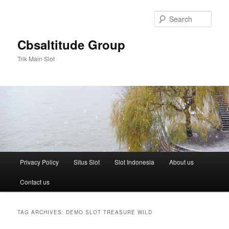
Skip
Skip
to
to
Sear
primary
secondary
content
content
Cbsaltitude Group
Trik Main Slot
Main
Privacy Policy
Situs Slot
Slot Indonesia
About us
menu
Contact us
TAG ARCHIVES:
DEMO SLOT TREASURE WILD