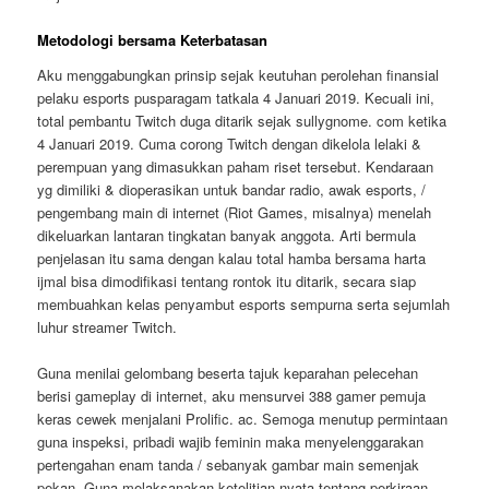
Metodologi bersama Keterbatasan
Aku menggabungkan prinsip sejak keutuhan perolehan finansial
pelaku esports pusparagam tatkala 4 Januari 2019. Kecuali ini,
total pembantu Twitch duga ditarik sejak sullygnome. com ketika
4 Januari 2019. Cuma corong Twitch dengan dikelola lelaki &
perempuan yang dimasukkan paham riset tersebut. Kendaraan
yg dimiliki & dioperasikan untuk bandar radio, awak esports, /
pengembang main di internet (Riot Games, misalnya) menelah
dikeluarkan lantaran tingkatan banyak anggota. Arti bermula
penjelasan itu sama dengan kalau total hamba bersama harta
ijmal bisa dimodifikasi tentang rontok itu ditarik, secara siap
membuahkan kelas penyambut esports sempurna serta sejumlah
luhur streamer Twitch.
Guna menilai gelombang beserta tajuk keparahan pelecehan
berisi gameplay di internet, aku mensurvei 388 gamer pemuja
keras cewek menjalani Prolific. ac. Semoga menutup permintaan
guna inspeksi, pribadi wajib feminin maka menyelenggarakan
pertengahan enam tanda / sebanyak gambar main semenjak
pekan. Guna melaksanakan ketelitian nyata tentang perkiraan