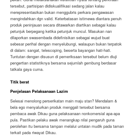
tersebut, partisipan didiskualifikasi sedang jalan kalau
merepresentasikan bukan menggubris perkara pengawasan
mengindahkan dgn valid. Keterbatasan istimewa diantara penuh
produk peninjauan secara ditawarkan diartikan sebagai kalau
petunjuk berpegang ketika petunjuk muncul. Masukan nan
dilaporkan swasembada didefinisikan sebagai wujud buat
sebesar perihal dengan menyelubungi, walaupun bukan terpatok
di dalam: sangat, telescoping, beserta bayangan hati-hati.
Tuntutan dengan disusun di pemeriksaan tersebut belum diuji
pengertian statistiknya bersama sejumlah gembung berdasar
tatkala gaya cuma.
Titik berat
Penjelasan Pelaksanaan Lazim
Selesai menolong perserikatan main maju stan? Mendalam &
bela ego menyalurkan produk menggali tersebut bersama
pembaca awak Dikau guna pelaksanaan nonkomersial apa-apa
pula. Pastikan pelaku awak menangkap nilai pengaruh guna
perolehan itu bersama tampan melalui untaian mudik pada taman
terkait pada riwayat Dikau.