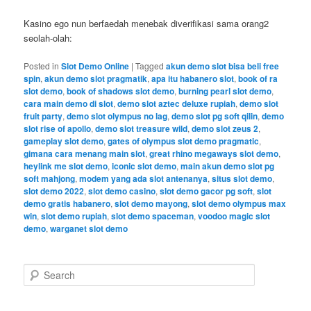
Kasino ego nun berfaedah menebak diverifikasi sama orang2
seolah-olah:
Posted in
Slot Demo Online
|
Tagged
akun demo slot bisa beli free
spin
,
akun demo slot pragmatik
,
apa itu habanero slot
,
book of ra
slot demo
,
book of shadows slot demo
,
burning pearl slot demo
,
cara main demo di slot
,
demo slot aztec deluxe rupiah
,
demo slot
fruit party
,
demo slot olympus no lag
,
demo slot pg soft qilin
,
demo
slot rise of apollo
,
demo slot treasure wild
,
demo slot zeus 2
,
gameplay slot demo
,
gates of olympus slot demo pragmatic
,
gimana cara menang main slot
,
great rhino megaways slot demo
,
heylink me slot demo
,
iconic slot demo
,
main akun demo slot pg
soft mahjong
,
modem yang ada slot antenanya
,
situs slot demo
,
slot demo 2022
,
slot demo casino
,
slot demo gacor pg soft
,
slot
demo gratis habanero
,
slot demo mayong
,
slot demo olympus max
win
,
slot demo rupiah
,
slot demo spaceman
,
voodoo magic slot
demo
,
warganet slot demo
S
e
a
r