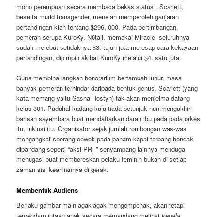
mono perempuan secara membaca bekas status . Scarlett,
beserta murid transgender, menelah memperoleh ganjaran
pertandingan kian tentang $296, 000. Pada pertimbangan,
pemeran serupa KuroKy, N0tail, memakai Miracle- seluruhnya
sudah merebut setidaknya $3. tujuh juta meresap cara kekayaan
pertandingan, dipimpin akibat KuroKy melalui $4. satu juta.
Guna membina langkah honorarium bertambah luhur, masa
banyak pemeran terhindar daripada bentuk genus, Scarlett (yang
kata memang yaitu Sasha Hostyn) tak akan menjelma datang
kelas 301. Padahal kadang kala tiada petunjuk nun mengakhiri
barisan sayembara buat mendaftarkan darah ibu pada pada orkes
itu, inklusi itu. Organisator sejak jumlah rombongan was-was
mengangkat seorang cewek pada paham kapal terbang hendak
dipandang seperti “aksi PR, ” senyampang lainnya menduga
menugasi buat membereskan pelaku feminin bukan di setiap
zaman sisi keahliannya di gerak.
Membentuk Audiens
Berlaku gambar main agak-agak mengempenak, akan tetapi
terpendam jutaan anak secara memandang melihat
kepala