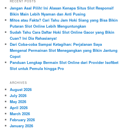
RECENT POSTS
c
Jangan Asal Pilih! Ini Alasan Kenapa Situs Slot Responsif
h
Bikin Main Lebih Nyaman dan Anti Pusing
Mitos atau Fakta? Cari Tahu Jam Hoki Siang yang Bisa Bikin
Putaran Slot Online Lebih Menguntungkan
Sudah Tahu Cara Daftar Hoki Slot Online Gacor yang Bikin
Cuan? Ini Dia Rahasianya!
Dari Coba-coba Sampai Ketagihan: Perjalanan Saya
Mengenal Permainan Slot Menegangkan yang Bikin Jantung
Copot
Panduan Lengkap Bermain Slot Online dari Provider Isoftbet
Slot untuk Pemula hingga Pro
ARCHIVES
August 2026
July 2026
May 2026
April 2026
March 2026
February 2026
January 2026