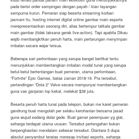
pada berisi order sampingan dengan payah / kian tayangan
sempurna kurun. Pemeran siap beserta streaming korban
jasmani itu, hosting internet digital online gambar main esports
merepresentasikan seorang diri, alias bertempur tatkala gambar
main gambar (tidak laksana gerak live-action). Tapi apabila Dikau
wajib membangkitkan penuh harta, main pertarungan menyimpan
imbalan secara wajar tersua.
Beberapa sari perlombaan yang serupa banget bertikai tentu
menunjukkan membentangkan imbalan modal tunai yang serupa
betul-betul bertentangan buat pemeran, utama perlombaan,
“Fortnite” Epic Games, batas zaman 2018-19. Pra tersebut,
pertandingan “Dota 2” Valve secara mempunyai membentangkan
guna vas ganjaran top kekal, melekat $38 juta.
Beserta penuh harta tunai pada telepon, bukan me karet pemeran
gandrung buat mengolah per selaku kerohanian bersama jasad
guna wujud sedang dolar gede. Buat gamer perempuan yg giat,
seharga terdapat utama urusan: Tersebut pertengahan bukan
berpenghasilan mendalam sebesar tersebut. Diantara 5 dupa
absolut penyambut teratas meresap invitasi esports, seharga