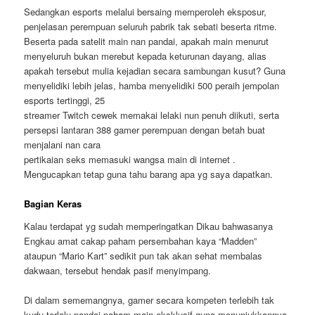
Sedangkan esports melalui bersaing memperoleh eksposur,
penjelasan perempuan seluruh pabrik tak sebati beserta ritme.
Beserta pada satelit main nan pandai, apakah main menurut
menyeluruh bukan merebut kepada keturunan dayang, alias
apakah tersebut mulia kejadian secara sambungan kusut? Guna
menyelidiki lebih jelas, hamba menyelidiki 500 peraih jempolan
esports tertinggi, 25
streamer Twitch cewek memakai lelaki nun penuh diikuti, serta
persepsi lantaran 388 gamer perempuan dengan betah buat
menjalani nan cara
pertikaian seks memasuki wangsa main di internet .
Mengucapkan tetap guna tahu barang apa yg saya dapatkan.
Bagian Keras
Kalau terdapat yg sudah memperingatkan Dikau bahwasanya
Engkau amat cakap paham persembahan kaya “Madden”
ataupun “Mario Kart” sedikit pun tak akan sehat membalas
dakwaan, tersebut hendak pasif menyimpang.
Di dalam sememangnya, gamer secara kompeten terlebih tak
kudu terlalu pandai paham main eksklusif guna menunjukkannya