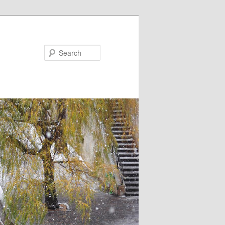
Search