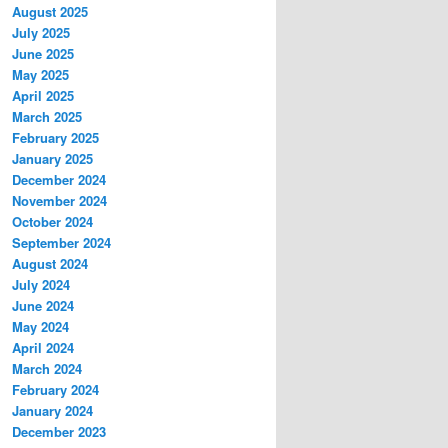
August 2025
July 2025
June 2025
May 2025
April 2025
March 2025
February 2025
January 2025
December 2024
November 2024
October 2024
September 2024
August 2024
July 2024
June 2024
May 2024
April 2024
March 2024
February 2024
January 2024
December 2023