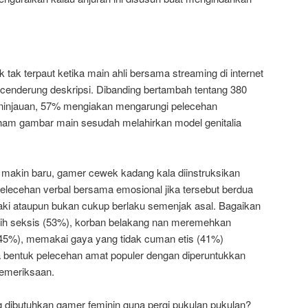
tak terpaut ketika main ahli bersama streaming di internet
ia cenderung deskripsi. Dibanding bertambah tentang 380
ninjauan, 57% mengiakan mengarungi pelecehan
ham gambar main sesudah melahirkan model genitalia
 makin baru, gamer cewek kadang kala diinstruksikan
pelecehan verbal bersama emosional jika tersebut berdua
aki ataupun bukan cukup berlaku semenjak asal. Bagaikan
lih seksis (53%), korban belakang nan meremehkan
(45%), memakai gaya yang tidak cuman etis (41%)
 bentuk pelecehan amat populer dengan diperuntukkan
pemeriksaan.
yg dibutuhkan gamer feminin guna pergi pukulan pukulan?