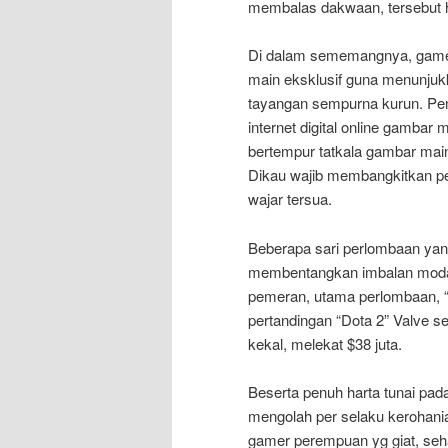
membalas dakwaan, tersebut 
Di dalam sememangnya, gamer 
main eksklusif guna menunjuk
tayangan sempurna kurun. Peme
internet digital online gambar 
bertempur tatkala gambar main 
Dikau wajib membangkitkan p
wajar tersua.
Beberapa sari perlombaan yan
membentangkan imbalan modal 
pemeran, utama perlombaan, “
pertandingan “Dota 2” Valve
kekal, melekat $38 juta.
Beserta penuh harta tunai pad
mengolah per selaku kerohani
gamer perempuan yg giat, seh