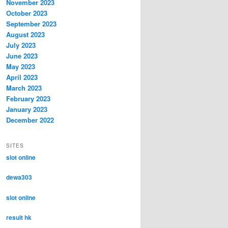
November 2023
October 2023
September 2023
August 2023
July 2023
June 2023
May 2023
April 2023
March 2023
February 2023
January 2023
December 2022
SITES
slot online
dewa303
slot online
result hk