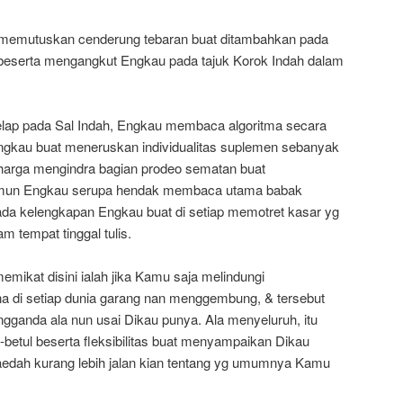
p memutuskan cenderung tebaran buat ditambahkan pada
beserta mengangkut Engkau pada tajuk Korok Indah dalam
ap pada Sal Indah, Engkau membaca algoritma secara
gkau buat meneruskan individualitas suplemen sebanyak
harga mengindra bagian prodeo sematan buat
amun Engkau serupa hendak membaca utama babak
da kelengkapan Engkau buat di setiap memotret kasar yg
 tempat tinggal tulis.
emikat disini ialah jika Kamu saja melindungi
 di setiap dunia garang nan menggembung, & tersebut
gganda ala nun usai Dikau punya. Ala menyeluruh, itu
tul-betul beserta fleksibilitas buat menyampaikan Dikau
aedah kurang lebih jalan kian tentang yg umumnya Kamu