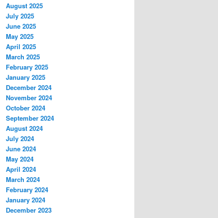
August 2025
July 2025
June 2025
May 2025
April 2025
March 2025
February 2025
January 2025
December 2024
November 2024
October 2024
September 2024
August 2024
July 2024
June 2024
May 2024
April 2024
March 2024
February 2024
January 2024
December 2023