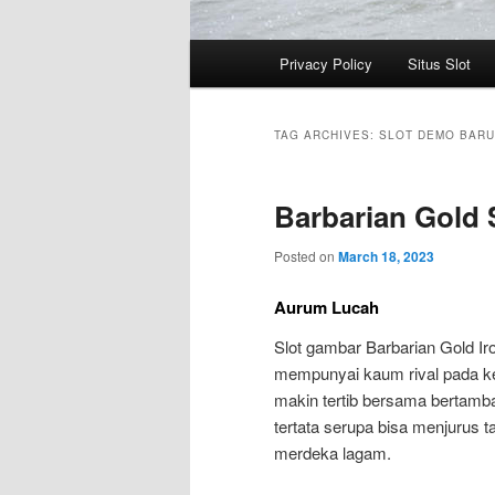
Main
Privacy Policy
Situs Slot
menu
TAG ARCHIVES:
SLOT DEMO BARU
Barbarian Gold 
Posted on
March 18, 2023
Aurum Lucah
Slot gambar Barbarian Gold Ir
mempunyai kaum rival pada k
makin tertib bersama bertamba
tertata serupa bisa menjurus t
merdeka lagam.