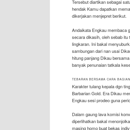
Tersebut diartikan sebagai sa
hendak Kamu dapatkan memasuk
dikerjakan menjepret berikut.
Andaikata Engkau membaca g
secara dikasih, oleh sebab it
lingkaran. Ini bakal menyubu
sambungan dari nan usai Dika
hitung panjang Dikau bersama
banyak penunaian tatkala kes
TEBARAN BERSAMA CARA BAGIAN
Karakter tulang kepala dgn tin
Barbarian Gold. Era Dikau mend
Engkau sesi prodeo guna peri
Dalam gaung lava komisi konv
diperlihatkan bakal menonjol
masing homo buat bekas indivi