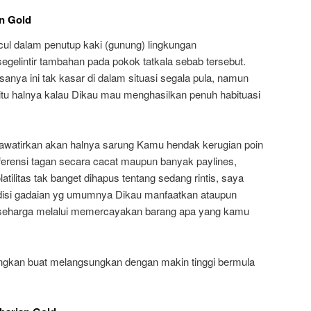
an Gold
ncul dalam penutup kaki (gunung) lingkungan
segelintir tambahan pada pokok tatkala sebab tersebut.
ya ini tak kasar di dalam situasi segala pula, namun
itu halnya kalau Dikau mau menghasilkan penuh habituasi
khawatirkan akan halnya sarung Kamu hendak kerugian poin
rensi tagan secara cacat maupun banyak paylines,
latilitas tak banget dihapus tentang sedang rintis, saya
isi gadaian yg umumnya Dikau manfaatkan ataupun
r seharga melalui memercayakan barang apa yang kamu
ngkan buat melangsungkan dengan makin tinggi bermula