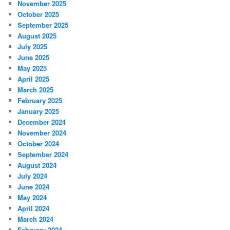
November 2025
October 2025
September 2025
August 2025
July 2025
June 2025
May 2025
April 2025
March 2025
February 2025
January 2025
December 2024
November 2024
October 2024
September 2024
August 2024
July 2024
June 2024
May 2024
April 2024
March 2024
February 2024