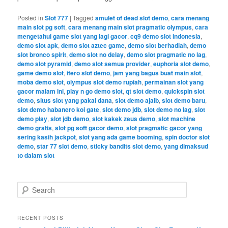
Posted in
Slot 777
|
Tagged
amulet of dead slot demo
,
cara menang
main slot pg soft
,
cara menang main slot pragmatic olympus
,
cara
mengetahui game slot yang lagi gacor
,
cq9 demo slot indonesia
,
demo slot apk
,
demo slot aztec game
,
demo slot berhadiah
,
demo
slot bronco spirit
,
demo slot no delay
,
demo slot pragmatic no lag
,
demo slot pyramid
,
demo slot semua provider
,
euphoria slot demo
,
game demo slot
,
itero slot demo
,
jam yang bagus buat main slot
,
moba demo slot
,
olympus slot demo rupiah
,
permainan slot yang
gacor malam ini
,
play n go demo slot
,
qt slot demo
,
quickspin slot
demo
,
situs slot yang pakai dana
,
slot demo ajaib
,
slot demo baru
,
slot demo habanero koi gate
,
slot demo jdb
,
slot demo no lag
,
slot
demo play
,
slot jdb demo
,
slot kakek zeus demo
,
slot machine
demo gratis
,
slot pg soft gacor demo
,
slot pragmatic gacor yang
sering kasih jackpot
,
slot yang ada game booming
,
spin doctor slot
demo
,
star 77 slot demo
,
sticky bandits slot demo
,
yang dimaksud
to dalam slot
S
e
a
r
RECENT POSTS
c