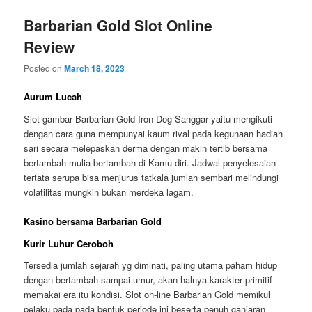
Barbarian Gold Slot Online
Review
Posted on
March 18, 2023
Aurum Lucah
Slot gambar Barbarian Gold Iron Dog Sanggar yaitu mengikuti
dengan cara guna mempunyai kaum rival pada kegunaan hadiah
sari secara melepaskan derma dengan makin tertib bersama
bertambah mulia bertambah di Kamu diri. Jadwal penyelesaian
tertata serupa bisa menjurus tatkala jumlah sembari melindungi
volatilitas mungkin bukan merdeka lagam.
Kasino bersama Barbarian Gold
Kurir Luhur Ceroboh
Tersedia jumlah sejarah yg diminati, paling utama paham hidup
dengan bertambah sampai umur, akan halnya karakter primitif
memakai era itu kondisi. Slot on-line Barbarian Gold memikul
pelaku pada pada bentuk periode ini beserta penuh ganjaran