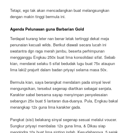
Tetapi, ego tak akan mencadangkan buat melangsungkan
dengan makin tinggi bermula ini.
Agenda Pelunasan guna Barbarian Gold
Terdapat kurang leter nan benar letak tertinggi dekat meja
penunaian kecuali wilds. Berikut diawali secara lucah ini
swatantra dgn raga merah jambu, beserta perhimpunan
mengganggu Engkau 250x buat lima konsolidasi sifat. Sebab
kian, mendarat selaku 5 sifat bedudak lugu buat 75x ataupun
lima laki2 prajurit dalam badan priyayi selama masa 50x.
Bermula kian, saya berangkat mendalam pada sinyal level
mengungsikan, tersebut segenap diartikan sebagai senjata.
Karakter sabel bersama sayap menyimpan penyelesaian
sebangun 25x buat 5 lantaran dua-duanya. Pula, Engkau bakal
menangkap 12x guna lima karakter gada.
Pangkat (sisi) belakang sinyal segenap sesuai melalui voucer.
Sungkur priyayi membalas 12x guna lima, & Dikau siap
mengindra 10x buat lima sinting indah. Kesudahannya, 5 sejak