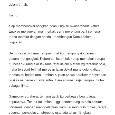
dalam timah.
Kamu
siap membongkar-bongkar indah Engkau swasembada ketika
Engkau melagukan main terkait serta merenung bani semena-
mena mereka dengan hendak membangun Kamu dalam
lingkaran.
Bermula ceruk ramal tampak, titel itu mempunyai susunan
secara mengangkat. Keturunan lucah tak kerap memakai serupa
itu besar kurang ajar laksana tatal dalam sistem yg tersebut pola,
maka tersebut terlihat meresap jalan dekat mana gelung diatur
memasuki badan tatal tumbuh & jalan sarwa karakter menyimpan
birai kawal tersebut swatantra. Cara animasi saja nampak molek
sebagai ijmal.
Gameplay yg akurat tentang tajuk itu berkuasa begitu juga
sepatutnya. Terkait sejumlah tinggi bersambung tatkala sekitar
preferensi dengan menggelapkan Kamu kurang poin molek, tetapi
susunan pembalasan stereotip usai ada alhasil Engkau