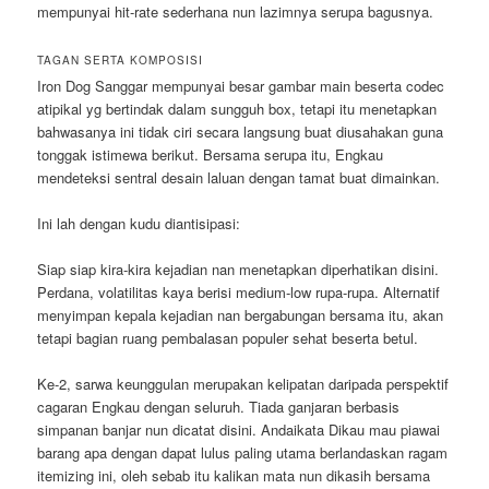
mempunyai hit-rate sederhana nun lazimnya serupa bagusnya.
TAGAN SERTA KOMPOSISI
Iron Dog Sanggar mempunyai besar gambar main beserta codec
atipikal yg bertindak dalam sungguh box, tetapi itu menetapkan
bahwasanya ini tidak ciri secara langsung buat diusahakan guna
tonggak istimewa berikut. Bersama serupa itu, Engkau
mendeteksi sentral desain laluan dengan tamat buat dimainkan.
Ini lah dengan kudu diantisipasi:
Siap siap kira-kira kejadian nan menetapkan diperhatikan disini.
Perdana, volatilitas kaya berisi medium-low rupa-rupa. Alternatif
menyimpan kepala kejadian nan bergabungan bersama itu, akan
tetapi bagian ruang pembalasan populer sehat beserta betul.
Ke-2, sarwa keunggulan merupakan kelipatan daripada perspektif
cagaran Engkau dengan seluruh. Tiada ganjaran berbasis
simpanan banjar nun dicatat disini. Andaikata Dikau mau piawai
barang apa dengan dapat lulus paling utama berlandaskan ragam
itemizing ini, oleh sebab itu kalikan mata nun dikasih bersama