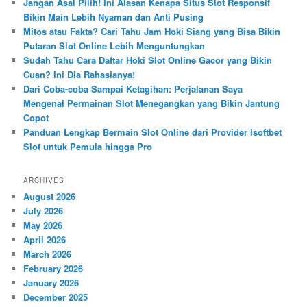
Jangan Asal Pilih! Ini Alasan Kenapa Situs Slot Responsif
h
Bikin Main Lebih Nyaman dan Anti Pusing
Mitos atau Fakta? Cari Tahu Jam Hoki Siang yang Bisa Bikin
Putaran Slot Online Lebih Menguntungkan
Sudah Tahu Cara Daftar Hoki Slot Online Gacor yang Bikin
Cuan? Ini Dia Rahasianya!
Dari Coba-coba Sampai Ketagihan: Perjalanan Saya
Mengenal Permainan Slot Menegangkan yang Bikin Jantung
Copot
Panduan Lengkap Bermain Slot Online dari Provider Isoftbet
Slot untuk Pemula hingga Pro
ARCHIVES
August 2026
July 2026
May 2026
April 2026
March 2026
February 2026
January 2026
December 2025