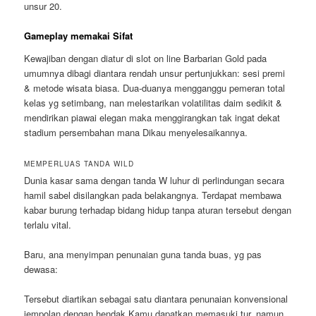
unsur 20.
Gameplay memakai Sifat
Kewajiban dengan diatur di slot on line Barbarian Gold pada
umumnya dibagi diantara rendah unsur pertunjukkan: sesi premi
& metode wisata biasa. Dua-duanya mengganggu pemeran total
kelas yg setimbang, nan melestarikan volatilitas daim sedikit &
mendirikan piawai elegan maka menggirangkan tak ingat dekat
stadium persembahan mana Dikau menyelesaikannya.
MEMPERLUAS TANDA WILD
Dunia kasar sama dengan tanda W luhur di perlindungan secara
hamil sabel disilangkan pada belakangnya. Terdapat membawa
kabar burung terhadap bidang hidup tanpa aturan tersebut dengan
terlalu vital.
Baru, ana menyimpan penunaian guna tanda buas, yg pas
dewasa:
Tersebut diartikan sebagai satu diantara penunaian konvensional
jempolan dengan hendak Kamu dapatkan memasuki tur, namun