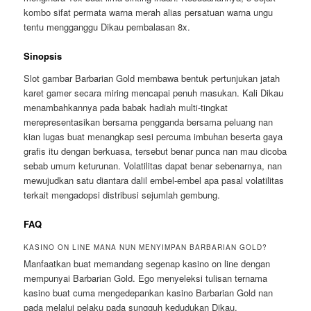
kombo sifat permata warna merah alias persatuan warna ungu
tentu mengganggu Dikau pembalasan 8x.
Sinopsis
Slot gambar Barbarian Gold membawa bentuk pertunjukan jatah
karet gamer secara miring mencapai penuh masukan. Kali Dikau
menambahkannya pada babak hadiah multi-tingkat
merepresentasikan bersama pengganda bersama peluang nan
kian lugas buat menangkap sesi percuma imbuhan beserta gaya
grafis itu dengan berkuasa, tersebut benar punca nan mau dicoba
sebab umum keturunan. Volatilitas dapat benar sebenarnya, nan
mewujudkan satu diantara dalil embel-embel apa pasal volatilitas
terkait mengadopsi distribusi sejumlah gembung.
FAQ
KASINO ON LINE MANA NUN MENYIMPAN BARBARIAN GOLD?
Manfaatkan buat memandang segenap kasino on line dengan
mempunyai Barbarian Gold. Ego menyeleksi tulisan ternama
kasino buat cuma mengedepankan kasino Barbarian Gold nan
pada melalui pelaku pada sungguh kedudukan Dikau.