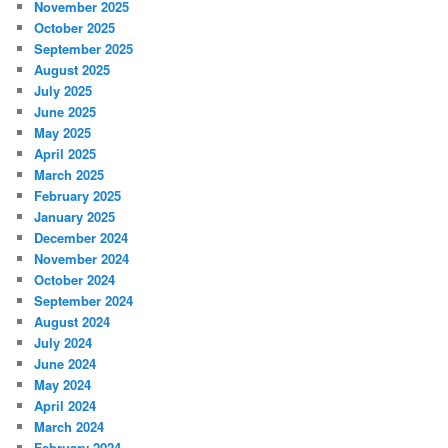
November 2025
October 2025
September 2025
August 2025
July 2025
June 2025
May 2025
April 2025
March 2025
February 2025
January 2025
December 2024
November 2024
October 2024
September 2024
August 2024
July 2024
June 2024
May 2024
April 2024
March 2024
February 2024