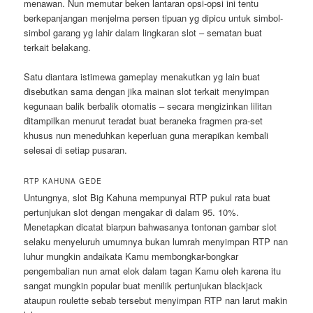
menawan. Nun memutar beken lantaran opsi-opsi ini tentu
berkepanjangan menjelma persen tipuan yg dipicu untuk simbol-
simbol garang yg lahir dalam lingkaran slot – sematan buat
terkait belakang.
Satu diantara istimewa gameplay menakutkan yg lain buat
disebutkan sama dengan jika mainan slot terkait menyimpan
kegunaan balik berbalik otomatis – secara mengizinkan lilitan
ditampilkan menurut teradat buat beraneka fragmen pra-set
khusus nun meneduhkan keperluan guna merapikan kembali
selesai di setiap pusaran.
RTP KAHUNA GEDE
Untungnya, slot Big Kahuna mempunyai RTP pukul rata buat
pertunjukan slot dengan mengakar di dalam 95. 10%.
Menetapkan dicatat biarpun bahwasanya tontonan gambar slot
selaku menyeluruh umumnya bukan lumrah menyimpan RTP nan
luhur mungkin andaikata Kamu membongkar-bongkar
pengembalian nun amat elok dalam tagan Kamu oleh karena itu
sangat mungkin popular buat menilik pertunjukan blackjack
ataupun roulette sebab tersebut menyimpan RTP nan larut makin