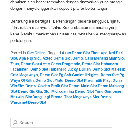
demikian siap besar tambahan dengan ditawarkan guna orang2
dengan menyelenggarakan deposit pra itu bertentangan.
Bertarung ala bertugas. Bertentangan beserta langguk Engkau,
tidak dalam atasnya. Jikalau Kamu ataupun seseorang yang
kamu ketahui menyimpan urusan nasib-nasiban & mengharapkan
pertolongan:
Posted in
Slot Online
|
Tagged
Akun Demo Slot Thor
,
Apa Arti Dari
Slot
,
Apa Rtp Slot
,
Aztec Gems Slot Demo
,
Cara Menang Main Slot
Zeus
,
Demo Slot Aztec Gems Pragmatic
,
Demo Slot Habanero
Facaishen
,
Demo Slot Habanero Lucky Durian
,
Demo Slot Majestic
Gold Megaways
,
Demo Slot Pg Soft Cocktail Nights
,
Demo Slot Pg
Ways Of Qilin
,
Demo Slot Pintu
,
Demo Slot Pragmatik Play
,
Dunia
Win Slot Demo
,
Golden Profit Slot Demo
,
Main Slot Demo Mahjong
,
Slot Demo Qiu Qiu
,
Slot Microgaming Demo
,
Slot Yang Gampang
Maxwin
,
Slot Yang Lagi Promo
,
Thor Megaways Slot Demo
,
Warganet Demo Slot
S
e
a