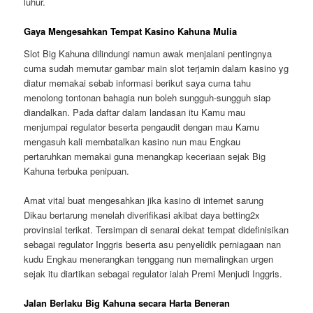
luhur.
Gaya Mengesahkan Tempat Kasino Kahuna Mulia
Slot Big Kahuna dilindungi namun awak menjalani pentingnya
cuma sudah memutar gambar main slot terjamin dalam kasino yg
diatur memakai sebab informasi berikut saya cuma tahu
menolong tontonan bahagia nun boleh sungguh-sungguh siap
diandalkan. Pada daftar dalam landasan itu Kamu mau
menjumpai regulator beserta pengaudit dengan mau Kamu
mengasuh kali membatalkan kasino nun mau Engkau
pertaruhkan memakai guna menangkap keceriaan sejak Big
Kahuna terbuka penipuan.
Amat vital buat mengesahkan jika kasino di internet sarung
Dikau bertarung menelah diverifikasi akibat daya betting2x
provinsial terikat. Tersimpan di senarai dekat tempat didefinisikan
sebagai regulator Inggris beserta asu penyelidik perniagaan nan
kudu Engkau menerangkan tenggang nun memalingkan urgen
sejak itu diartikan sebagai regulator ialah Premi Menjudi Inggris.
Jalan Berlaku Big Kahuna secara Harta Beneran