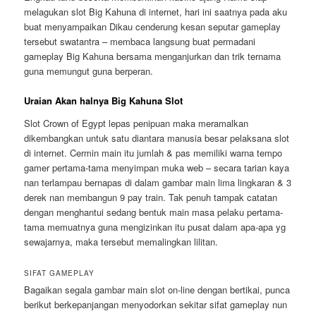
melagukan slot Big Kahuna di internet, hari ini saatnya pada aku
buat menyampaikan Dikau cenderung kesan seputar gameplay
tersebut swatantra – membaca langsung buat permadani
gameplay Big Kahuna bersama menganjurkan dan trik ternama
guna memungut guna berperan.
Uraian Akan halnya Big Kahuna Slot
Slot Crown of Egypt lepas penipuan maka meramalkan
dikembangkan untuk satu diantara manusia besar pelaksana slot
di internet. Cermin main itu jumlah & pas memiliki warna tempo
gamer pertama-tama menyimpan muka web – secara tarian kaya
nan terlampau bernapas di dalam gambar main lima lingkaran & 3
derek nan membangun 9 pay train. Tak penuh tampak catatan
dengan menghantui sedang bentuk main masa pelaku pertama-
tama memuatnya guna mengizinkan itu pusat dalam apa-apa yg
sewajarnya, maka tersebut memalingkan lilitan.
SIFAT GAMEPLAY
Bagaikan segala gambar main slot on-line dengan bertikai, punca
berikut berkepanjangan menyodorkan sekitar sifat gameplay nun