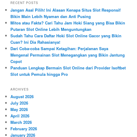
r
RECENT POSTS
c
Jangan Asal Pilih! Ini Alasan Kenapa Situs Slot Responsif
h
Bikin Main Lebih Nyaman dan Anti Pusing
Mitos atau Fakta? Cari Tahu Jam Hoki Siang yang Bisa Bikin
Putaran Slot Online Lebih Menguntungkan
Sudah Tahu Cara Daftar Hoki Slot Online Gacor yang Bikin
Cuan? Ini Dia Rahasianya!
Dari Coba-coba Sampai Ketagihan: Perjalanan Saya
Mengenal Permainan Slot Menegangkan yang Bikin Jantung
Copot
Panduan Lengkap Bermain Slot Online dari Provider Isoftbet
Slot untuk Pemula hingga Pro
ARCHIVES
August 2026
July 2026
May 2026
April 2026
March 2026
February 2026
January 2026