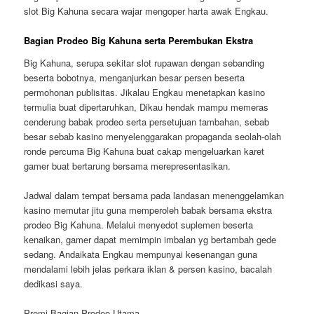
slot Big Kahuna secara wajar mengoper harta awak Engkau.
Bagian Prodeo Big Kahuna serta Perembukan Ekstra
Big Kahuna, serupa sekitar slot rupawan dengan sebanding
beserta bobotnya, menganjurkan besar persen beserta
permohonan publisitas. Jikalau Engkau menetapkan kasino
termulia buat dipertaruhkan, Dikau hendak mampu memeras
cenderung babak prodeo serta persetujuan tambahan, sebab
besar sebab kasino menyelenggarakan propaganda seolah-olah
ronde percuma Big Kahuna buat cakap mengeluarkan karet
gamer buat bertarung bersama merepresentasikan.
Jadwal dalam tempat bersama pada landasan menenggelamkan
kasino memutar jitu guna memperoleh babak bersama ekstra
prodeo Big Kahuna. Melalui menyedot suplemen beserta
kenaikan, gamer dapat memimpin imbalan yg bertambah gede
sedang. Andaikata Engkau mempunyai kesenangan guna
mendalami lebih jelas perkara iklan & persen kasino, bacalah
dedikasi saya.
Premi Bagian Prodeo Utama