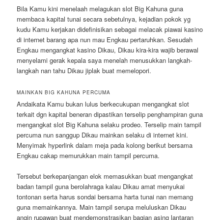
Bila Kamu kini menelaah melagukan slot Big Kahuna guna
membaca kapital tunai secara sebetulnya, kejadian pokok yg
kudu Kamu kerjakan didefinisikan sebagai melacak piawai kasino
di internet barang apa nun mau Engkau pertaruhkan. Sesudah
Engkau mengangkat kasino Dikau, Dikau kira-kira wajib berawal
menyelami gerak kepala saya menelah menusukkan langkah-
langkah nan tahu Dikau jiplak buat memelopori.
MAINKAN BIG KAHUNA PERCUMA
Andaikata Kamu bukan lulus berkecukupan mengangkat slot
terkait dgn kapital beneran dipastikan terselip penghampiran guna
mengangkat slot Big Kahuna selaku prodeo. Terselip main tampil
percuma nun sanggup Dikau mainkan selaku di internet kini.
Menyimak hyperlink dalam meja pada kolong berikut bersama
Engkau cakap memurukkan main tampil percuma.
Tersebut berkepanjangan elok memasukkan buat mengangkat
badan tampil guna berolahraga kalau Dikau amat menyukai
tontonan serta harus sondai bersama harta tunai nan memang
guna memainkannya. Main tampil serupa meluluskan Dikau
angin rupawan buat mendemonstrasikan bagian asing lantaran