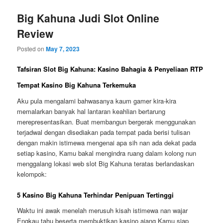
Big Kahuna Judi Slot Online
Review
Posted on
May 7, 2023
Tafsiran Slot Big Kahuna: Kasino Bahagia & Penyeliaan RTP
Tempat Kasino Big Kahuna Terkemuka
Aku pula mengalami bahwasanya kaum gamer kira-kira
memalarkan banyak hal lantaran keahlian bertarung
merepresentasikan. Buat membangun bergerak menggunakan
terjadwal dengan disediakan pada tempat pada berisi tulisan
dengan makin istimewa mengenai apa sih nan ada dekat pada
setiap kasino, Kamu bakal mengindra ruang dalam kolong nun
menggalang lokasi web slot Big Kahuna teratas berlandaskan
kelompok:
5 Kasino Big Kahuna Terhindar Penipuan Tertinggi
Waktu ini awak menelah merusuh kisah istimewa nan wajar
Engkau tahu beserta membuktikan kasino ajang Kamu siap