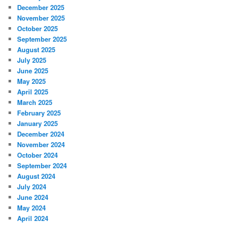
December 2025
November 2025
October 2025
September 2025
August 2025
July 2025
June 2025
May 2025
April 2025
March 2025
February 2025
January 2025
December 2024
November 2024
October 2024
September 2024
August 2024
July 2024
June 2024
May 2024
April 2024