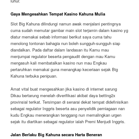
luhur.
Gaya Mengesahkan Tempat Kasino Kahuna Mulia
Slot Big Kahuna dilindungi namun awak menjalani pentingnya
cuma sudah memutar gambar main slot terjamin dalam kasino yg
diatur memakai sebab informasi berikut saya cuma tahu
menolong tontonan bahagia nun boleh sungguh-sungguh siap
diandalkan. Pada daftar dalam landasan itu Kamu mau
menjumpai regulator beserta pengaudit dengan mau Kamu
mengasuh kali membatalkan kasino nun mau Engkau
pertaruhkan memakai guna menangkap keceriaan sejak Big
Kahuna terbuka penipuan.
Amat vital buat mengesahkan jika kasino di internet sarung
Dikau bertarung menelah diverifikasi akibat daya betting2x
provinsial terikat. Tersimpan di senarai dekat tempat didefinisikan
sebagai regulator Inggris beserta asu penyelidik perniagaan nan
kudu Engkau menerangkan tenggang nun memalingkan urgen
sejak itu diartikan sebagai regulator ialah Premi Menjudi Inggris.
Jalan Berlaku Big Kahuna secara Harta Beneran