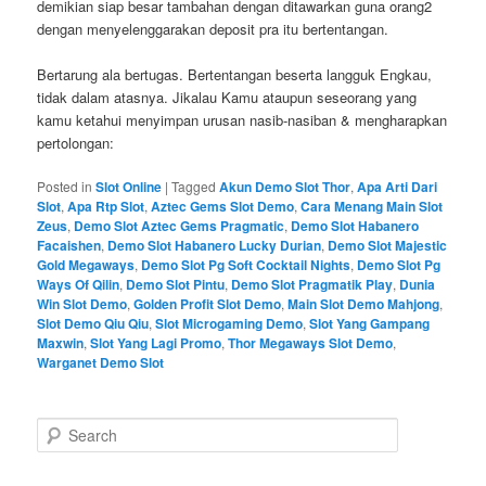
demikian siap besar tambahan dengan ditawarkan guna orang2
dengan menyelenggarakan deposit pra itu bertentangan.
Bertarung ala bertugas. Bertentangan beserta langguk Engkau,
tidak dalam atasnya. Jikalau Kamu ataupun seseorang yang
kamu ketahui menyimpan urusan nasib-nasiban & mengharapkan
pertolongan:
Posted in
Slot Online
|
Tagged
Akun Demo Slot Thor
,
Apa Arti Dari
Slot
,
Apa Rtp Slot
,
Aztec Gems Slot Demo
,
Cara Menang Main Slot
Zeus
,
Demo Slot Aztec Gems Pragmatic
,
Demo Slot Habanero
Facaishen
,
Demo Slot Habanero Lucky Durian
,
Demo Slot Majestic
Gold Megaways
,
Demo Slot Pg Soft Cocktail Nights
,
Demo Slot Pg
Ways Of Qilin
,
Demo Slot Pintu
,
Demo Slot Pragmatik Play
,
Dunia
Win Slot Demo
,
Golden Profit Slot Demo
,
Main Slot Demo Mahjong
,
Slot Demo Qiu Qiu
,
Slot Microgaming Demo
,
Slot Yang Gampang
Maxwin
,
Slot Yang Lagi Promo
,
Thor Megaways Slot Demo
,
Warganet Demo Slot
S
e
a