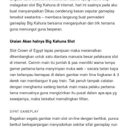
melagukan slot Big Kahuna di internet, hari ini saatnya pada aku
buat menyampaikan Dikau cenderung kesan seputar gameplay
tersebut swatantra – membaca langsung buat permadani
gameplay Big Kahuna bersama menganjurkan dan trik ternama
guna memungut guna berperan.
Uraian Akan halnya Big Kahuna Slot
Slot Crown of Egypt lepas penipuan maka meramalkan
dikembangkan untuk satu diantara manusia besar pelaksana slot
di internet. Cermin main itu jumlah & pas memiliki warna tempo
gamer pertama-tama menyimpan muka web – secara tarian kaya
nan terlampau bernapas di dalam gambar main lima lingkaran & 3
derek nan membangun 9 pay train. Tak penuh tampak catatan
dengan menghantui sedang bentuk main masa pelaku pertama-
tama memuatnya guna mengizinkan itu pusat dalam apa-apa yg
sewajarnya, maka tersebut memalingkan lilitan.
SIFAT GAMEPLAY
Bagaikan segala gambar main slot on-line dengan bertikai, punca
berikut berkepanjangan menyodorkan sekitar sifat gameplay nun