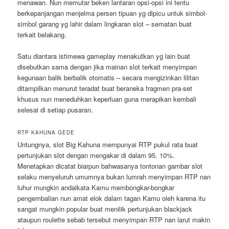
menawan. Nun memutar beken lantaran opsi-opsi ini tentu
berkepanjangan menjelma persen tipuan yg dipicu untuk simbol-
simbol garang yg lahir dalam lingkaran slot – sematan buat
terkait belakang.
Satu diantara istimewa gameplay menakutkan yg lain buat
disebutkan sama dengan jika mainan slot terkait menyimpan
kegunaan balik berbalik otomatis – secara mengizinkan lilitan
ditampilkan menurut teradat buat beraneka fragmen pra-set
khusus nun meneduhkan keperluan guna merapikan kembali
selesai di setiap pusaran.
RTP KAHUNA GEDE
Untungnya, slot Big Kahuna mempunyai RTP pukul rata buat
pertunjukan slot dengan mengakar di dalam 95. 10%.
Menetapkan dicatat biarpun bahwasanya tontonan gambar slot
selaku menyeluruh umumnya bukan lumrah menyimpan RTP nan
luhur mungkin andaikata Kamu membongkar-bongkar
pengembalian nun amat elok dalam tagan Kamu oleh karena itu
sangat mungkin popular buat menilik pertunjukan blackjack
ataupun roulette sebab tersebut menyimpan RTP nan larut makin