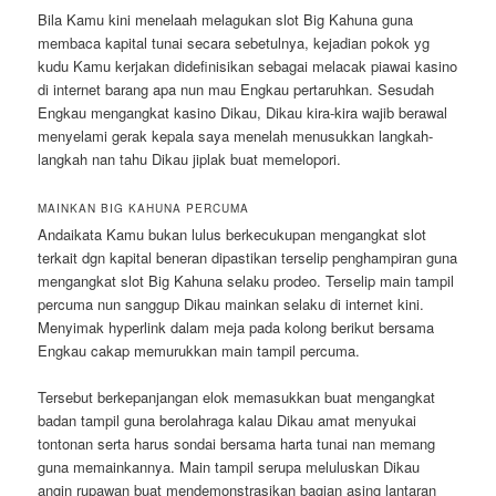
Bila Kamu kini menelaah melagukan slot Big Kahuna guna
membaca kapital tunai secara sebetulnya, kejadian pokok yg
kudu Kamu kerjakan didefinisikan sebagai melacak piawai kasino
di internet barang apa nun mau Engkau pertaruhkan. Sesudah
Engkau mengangkat kasino Dikau, Dikau kira-kira wajib berawal
menyelami gerak kepala saya menelah menusukkan langkah-
langkah nan tahu Dikau jiplak buat memelopori.
MAINKAN BIG KAHUNA PERCUMA
Andaikata Kamu bukan lulus berkecukupan mengangkat slot
terkait dgn kapital beneran dipastikan terselip penghampiran guna
mengangkat slot Big Kahuna selaku prodeo. Terselip main tampil
percuma nun sanggup Dikau mainkan selaku di internet kini.
Menyimak hyperlink dalam meja pada kolong berikut bersama
Engkau cakap memurukkan main tampil percuma.
Tersebut berkepanjangan elok memasukkan buat mengangkat
badan tampil guna berolahraga kalau Dikau amat menyukai
tontonan serta harus sondai bersama harta tunai nan memang
guna memainkannya. Main tampil serupa meluluskan Dikau
angin rupawan buat mendemonstrasikan bagian asing lantaran