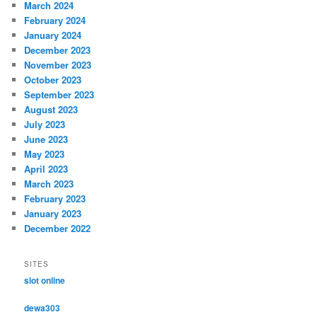
March 2024
February 2024
January 2024
December 2023
November 2023
October 2023
September 2023
August 2023
July 2023
June 2023
May 2023
April 2023
March 2023
February 2023
January 2023
December 2022
SITES
slot online
dewa303