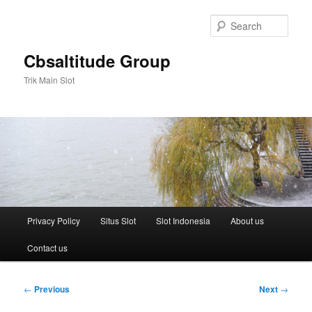
Skip
to
Sear
primary
content
Cbsaltitude Group
Trik Main Slot
Main
Privacy Policy
Situs Slot
Slot Indonesia
About us
menu
Contact us
Post
←
Previous
Next
→
navigation