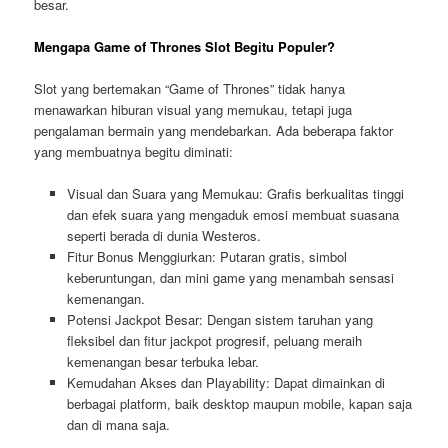
besar.
Mengapa Game of Thrones Slot Begitu Populer?
Slot yang bertemakan “Game of Thrones” tidak hanya
menawarkan hiburan visual yang memukau, tetapi juga
pengalaman bermain yang mendebarkan. Ada beberapa faktor
yang membuatnya begitu diminati:
Visual dan Suara yang Memukau: Grafis berkualitas tinggi
dan efek suara yang mengaduk emosi membuat suasana
seperti berada di dunia Westeros.
Fitur Bonus Menggiurkan: Putaran gratis, simbol
keberuntungan, dan mini game yang menambah sensasi
kemenangan.
Potensi Jackpot Besar: Dengan sistem taruhan yang
fleksibel dan fitur jackpot progresif, peluang meraih
kemenangan besar terbuka lebar.
Kemudahan Akses dan Playability: Dapat dimainkan di
berbagai platform, baik desktop maupun mobile, kapan saja
dan di mana saja.