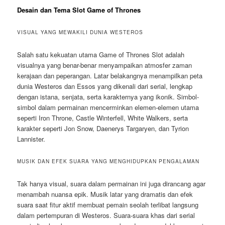
Desain dan Tema Slot Game of Thrones
VISUAL YANG MEWAKILI DUNIA WESTEROS
Salah satu kekuatan utama Game of Thrones Slot adalah
visualnya yang benar-benar menyampaikan atmosfer zaman
kerajaan dan peperangan. Latar belakangnya menampilkan peta
dunia Westeros dan Essos yang dikenali dari serial, lengkap
dengan istana, senjata, serta karakternya yang ikonik. Simbol-
simbol dalam permainan mencerminkan elemen-elemen utama
seperti Iron Throne, Castle Winterfell, White Walkers, serta
karakter seperti Jon Snow, Daenerys Targaryen, dan Tyrion
Lannister.
MUSIK DAN EFEK SUARA YANG MENGHIDUPKAN PENGALAMAN
Tak hanya visual, suara dalam permainan ini juga dirancang agar
menambah nuansa epik. Musik latar yang dramatis dan efek
suara saat fitur aktif membuat pemain seolah terlibat langsung
dalam pertempuran di Westeros. Suara-suara khas dari serial