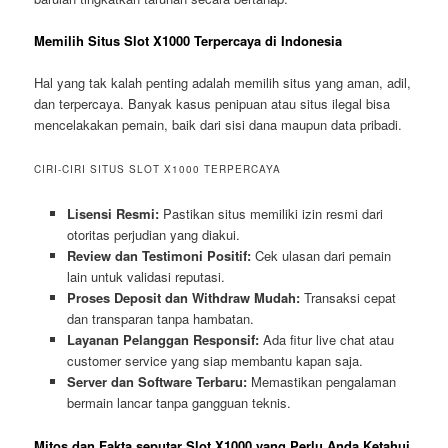
Memilih Situs Slot X1000 Terpercaya di Indonesia
Hal yang tak kalah penting adalah memilih situs yang aman, adil,
dan terpercaya. Banyak kasus penipuan atau situs ilegal bisa
mencelakakan pemain, baik dari sisi dana maupun data pribadi.
CIRI-CIRI SITUS SLOT X1000 TERPERCAYA
Lisensi Resmi:
Pastikan situs memiliki izin resmi dari
otoritas perjudian yang diakui.
Review dan Testimoni Positif:
Cek ulasan dari pemain
lain untuk validasi reputasi.
Proses Deposit dan Withdraw Mudah:
Transaksi cepat
dan transparan tanpa hambatan.
Layanan Pelanggan Responsif:
Ada fitur live chat atau
customer service yang siap membantu kapan saja.
Server dan Software Terbaru:
Memastikan pengalaman
bermain lancar tanpa gangguan teknis.
Mitos dan Fakta seputar Slot X1000 yang Perlu Anda Ketahui