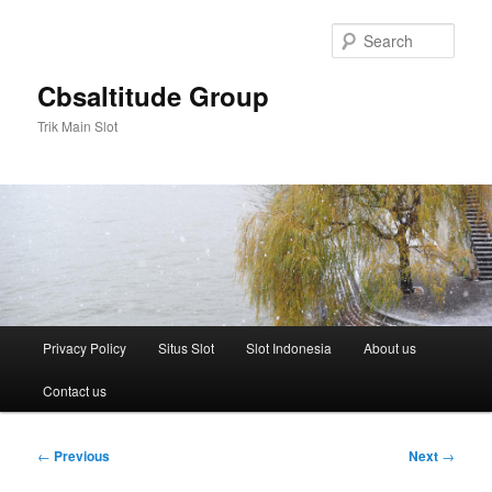
Skip
to
Sear
primary
content
Cbsaltitude Group
Trik Main Slot
Main
Privacy Policy
Situs Slot
Slot Indonesia
About us
menu
Contact us
Post
←
Previous
Next
→
navigation