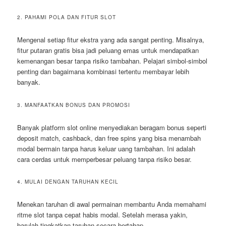
2. PAHAMI POLA DAN FITUR SLOT
Mengenal setiap fitur ekstra yang ada sangat penting. Misalnya,
fitur putaran gratis bisa jadi peluang emas untuk mendapatkan
kemenangan besar tanpa risiko tambahan. Pelajari simbol-simbol
penting dan bagaimana kombinasi tertentu membayar lebih
banyak.
3. MANFAATKAN BONUS DAN PROMOSI
Banyak platform slot online menyediakan beragam bonus seperti
deposit match, cashback, dan free spins yang bisa menambah
modal bermain tanpa harus keluar uang tambahan. Ini adalah
cara cerdas untuk memperbesar peluang tanpa risiko besar.
4. MULAI DENGAN TARUHAN KECIL
Menekan taruhan di awal permainan membantu Anda memahami
ritme slot tanpa cepat habis modal. Setelah merasa yakin,
barulah tingkatkan taruhan secara bertahap.