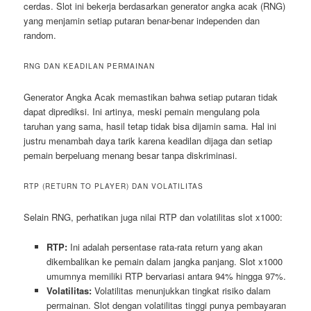
cerdas. Slot ini bekerja berdasarkan generator angka acak (RNG)
yang menjamin setiap putaran benar-benar independen dan
random.
RNG DAN KEADILAN PERMAINAN
Generator Angka Acak memastikan bahwa setiap putaran tidak
dapat diprediksi. Ini artinya, meski pemain mengulang pola
taruhan yang sama, hasil tetap tidak bisa dijamin sama. Hal ini
justru menambah daya tarik karena keadilan dijaga dan setiap
pemain berpeluang menang besar tanpa diskriminasi.
RTP (RETURN TO PLAYER) DAN VOLATILITAS
Selain RNG, perhatikan juga nilai RTP dan volatilitas slot x1000:
RTP:
Ini adalah persentase rata-rata return yang akan
dikembalikan ke pemain dalam jangka panjang. Slot x1000
umumnya memiliki RTP bervariasi antara 94% hingga 97%.
Volatilitas:
Volatilitas menunjukkan tingkat risiko dalam
permainan. Slot dengan volatilitas tinggi punya pembayaran