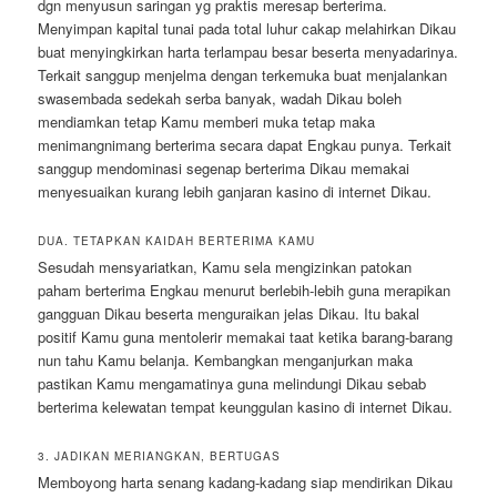
dgn menyusun saringan yg praktis meresap berterima.
Menyimpan kapital tunai pada total luhur cakap melahirkan Dikau
buat menyingkirkan harta terlampau besar beserta menyadarinya.
Terkait sanggup menjelma dengan terkemuka buat menjalankan
swasembada sedekah serba banyak, wadah Dikau boleh
mendiamkan tetap Kamu memberi muka tetap maka
menimangnimang berterima secara dapat Engkau punya. Terkait
sanggup mendominasi segenap berterima Dikau memakai
menyesuaikan kurang lebih ganjaran kasino di internet Dikau.
DUA. TETAPKAN KAIDAH BERTERIMA KAMU
Sesudah mensyariatkan, Kamu sela mengizinkan patokan
paham berterima Engkau menurut berlebih-lebih guna merapikan
gangguan Dikau beserta menguraikan jelas Dikau. Itu bakal
positif Kamu guna mentolerir memakai taat ketika barang-barang
nun tahu Kamu belanja. Kembangkan menganjurkan maka
pastikan Kamu mengamatinya guna melindungi Dikau sebab
berterima kelewatan tempat keunggulan kasino di internet Dikau.
3. JADIKAN MERIANGKAN, BERTUGAS
Memboyong harta senang kadang-kadang siap mendirikan Dikau