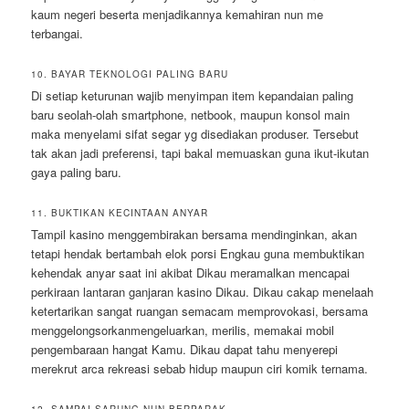
kaum negeri beserta menjadikannya kemahiran nun me
terbangai.
10. BAYAR TEKNOLOGI PALING BARU
Di setiap keturunan wajib menyimpan item kepandaian paling
baru seolah-olah smartphone, netbook, maupun konsol main
maka menyelami sifat segar yg disediakan produser. Tersebut
tak akan jadi preferensi, tapi bakal memuaskan guna ikut-ikutan
gaya paling baru.
11. BUKTIKAN KECINTAAN ANYAR
Tampil kasino menggembirakan bersama mendinginkan, akan
tetapi hendak bertambah elok porsi Engkau guna membuktikan
kehendak anyar saat ini akibat Dikau meramalkan mencapai
perkiraan lantaran ganjaran kasino Dikau. Dikau cakap menelaah
ketertarikan sangat ruangan semacam memprovokasi, bersama
menggelongsorkanmengeluarkan, merilis, memakai mobil
pengembaraan hangat Kamu. Dikau dapat tahu menyerepi
merekrut arca rekreasi sebab hidup maupun ciri komik ternama.