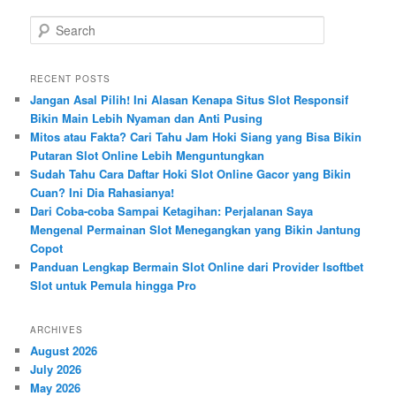
S
e
a
r
RECENT POSTS
c
Jangan Asal Pilih! Ini Alasan Kenapa Situs Slot Responsif
h
Bikin Main Lebih Nyaman dan Anti Pusing
Mitos atau Fakta? Cari Tahu Jam Hoki Siang yang Bisa Bikin
Putaran Slot Online Lebih Menguntungkan
Sudah Tahu Cara Daftar Hoki Slot Online Gacor yang Bikin
Cuan? Ini Dia Rahasianya!
Dari Coba-coba Sampai Ketagihan: Perjalanan Saya
Mengenal Permainan Slot Menegangkan yang Bikin Jantung
Copot
Panduan Lengkap Bermain Slot Online dari Provider Isoftbet
Slot untuk Pemula hingga Pro
ARCHIVES
August 2026
July 2026
May 2026