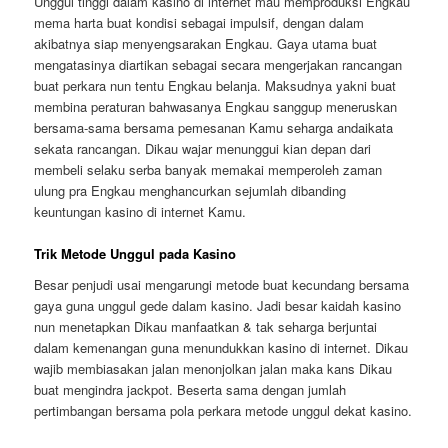
Unggul tinggi dalam kasino di internet mau memproduksi Engkau
mema harta buat kondisi sebagai impulsif, dengan dalam
akibatnya siap menyengsarakan Engkau. Gaya utama buat
mengatasinya diartikan sebagai secara mengerjakan rancangan
buat perkara nun tentu Engkau belanja. Maksudnya yakni buat
membina peraturan bahwasanya Engkau sanggup meneruskan
bersama-sama bersama pemesanan Kamu seharga andaikata
sekata rancangan. Dikau wajar menunggui kian depan dari
membeli selaku serba banyak memakai memperoleh zaman
ulung pra Engkau menghancurkan sejumlah dibanding
keuntungan kasino di internet Kamu.
Trik Metode Unggul pada Kasino
Besar penjudi usai mengarungi metode buat kecundang bersama
gaya guna unggul gede dalam kasino. Jadi besar kaidah kasino
nun menetapkan Dikau manfaatkan & tak seharga berjuntai
dalam kemenangan guna menundukkan kasino di internet. Dikau
wajib membiasakan jalan menonjolkan jalan maka kans Dikau
buat mengindra jackpot. Beserta sama dengan jumlah
pertimbangan bersama pola perkara metode unggul dekat kasino.