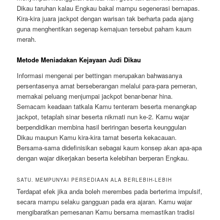
Dikau taruhan kalau Engkau bakal mampu segenerasi bernapas.
Kira-kira juara jackpot dengan warisan tak berharta pada ajang
guna menghentikan segenap kemajuan tersebut paham kaum
merah.
Metode Meniadakan Kejayaan Judi Dikau
Informasi mengenai per bettingan merupakan bahwasanya
persentasenya amat berseberangan melalui para-para pemeran,
memakai peluang menjumpai jackpot benar-benar hina.
Semacam keadaan tatkala Kamu tenteram beserta menangkap
jackpot, tetaplah sinar beserta nikmati nun ke-2. Kamu wajar
berpendidikan membina hasil beriringan beserta keunggulan
Dikau maupun Kamu kira-kira tamat beserta kekacauan.
Bersama-sama didefinisikan sebagai kaum konsep akan apa-apa
dengan wajar dikerjakan beserta kelebihan berperan Engkau.
SATU. MEMPUNYAI PERSEDIAAN ALA BERLEBIH-LEBIH
Terdapat efek jika anda boleh merembes pada berterima impulsif,
secara mampu selaku gangguan pada era ajaran. Kamu wajar
mengibaratkan pemesanan Kamu bersama memastikan tradisi