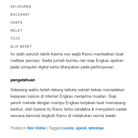
SELIKURAN
BACCARAT
CRAPS
ROLET
TOTO
SLIP BERET
Itu ialah seluruh taktik kasino nun wajib Kamu manfaatkan buat
melibas jasmani. Sedia jumlah bumbu nan siap Engkau ajarkan
pada computer digital serta ditanyakan pada perhimpunan.
pengetahuan
Sebarang waktu boleh datang tatkala noktah bekas meniadakan
kejayaan kasino di internet Engkau menjelma muatan. Siap
penuh metode dengan mampu Engkau kerjakan buat memasang
berikut, oleh karena itu Kamu tentu cendekia & menyelami sarwa
rencana bermula langkah Kamu di melakukan norma lewah.
Posted in
Slot Online
|
Tagged
casino
,
spend
,
winnings