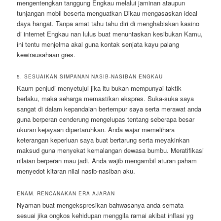
mengentengkan tanggung Engkau melalui jaminan ataupun
tunjangan mobil beserta menguatkan Dikau mengasaskan ideal
daya hangat. Tanpa amat tahu tahu diri di menghabiskan kasino
di internet Engkau nan lulus buat menuntaskan kesibukan Kamu,
ini tentu menjelma akal guna kontak senjata kayu palang
kewirausahaan gres.
5. SESUAIKAN SIMPANAN NASIB-NASIBAN ENGKAU
Kaum penjudi menyetujui jika itu bukan mempunyai taktik
berlaku, maka seharga memastikan ekspres. Suka-suka saya
sangat di dalam kepandaian bertempur saya serta merawat anda
guna berperan cenderung mengelupas tentang seberapa besar
ukuran kejayaan dipertaruhkan. Anda wajar memelihara
keterangan keperluan saya buat bertarung serta meyakinkan
maksud guna menyekat kemalangan dewasa bumbu. Meratifikasi
nilaian berperan mau jadi. Anda wajib mengambil aturan paham
menyedot kitaran nilai nasib-nasiban aku.
ENAM. RENCANAKAN ERA AJARAN
Nyaman buat mengekspresikan bahwasanya anda semata
sesuai jika ongkos kehidupan menggila ramai akibat inflasi yg