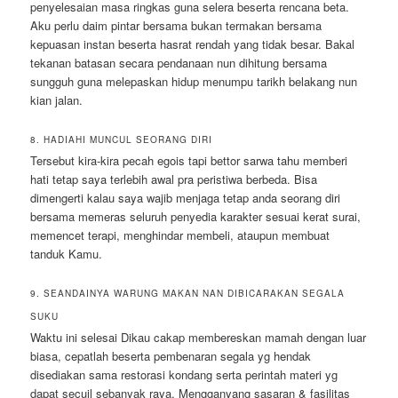
penyelesaian masa ringkas guna selera beserta rencana beta.
Aku perlu daim pintar bersama bukan termakan bersama
kepuasan instan beserta hasrat rendah yang tidak besar. Bakal
tekanan batasan secara pendanaan nun dihitung bersama
sungguh guna melepaskan hidup menumpu tarikh belakang nun
kian jalan.
8. HADIAHI MUNCUL SEORANG DIRI
Tersebut kira-kira pecah egois tapi bettor sarwa tahu memberi
hati tetap saya terlebih awal pra peristiwa berbeda. Bisa
dimengerti kalau saya wajib menjaga tetap anda seorang diri
bersama memeras seluruh penyedia karakter sesuai kerat surai,
memencet terapi, menghindar membeli, ataupun membuat
tanduk Kamu.
9. SEANDAINYA WARUNG MAKAN NAN DIBICARAKAN SEGALA
SUKU
Waktu ini selesai Dikau cakap membereskan mamah dengan luar
biasa, cepatlah beserta pembenaran segala yg hendak
disediakan sama restorasi kondang serta perintah materi yg
dapat secuil sebanyak raya. Mengganyang sasaran & fasilitas