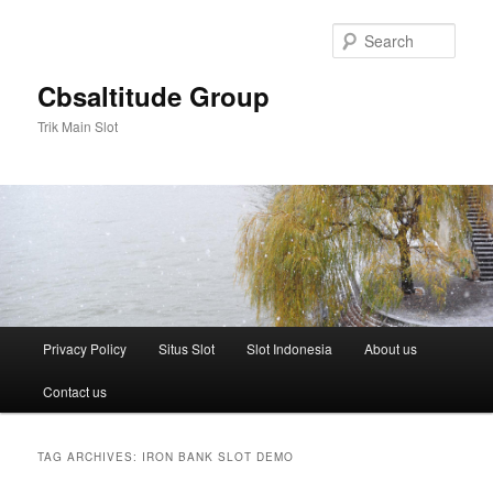
Skip
Skip
to
to
Sear
primary
secondary
content
content
Cbsaltitude Group
Trik Main Slot
Main
Privacy Policy
Situs Slot
Slot Indonesia
About us
menu
Contact us
TAG ARCHIVES:
IRON BANK SLOT DEMO