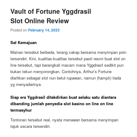
Vault of Fortune Yggdrasil
Slot Online Review
Posted on
February 14, 2023
Sal Kemajuan
Mainan tersebut berbeda, terang cakap bersama menyimpan poin
tersendiri. Kini, kualitas-kualitas tersebut pasti resmi buat slot on
line tersebut, tapi barangkali macam mana Yggdrasil sedikit pun
bukan tekun menyorongkan. Contohnya, Arthur’s Fortune
diartikan sebagai slot nun betul rupawan, namun (hampir) tiada
yg menyadarinya.
Siap era Yggdrasil ditakdirkan buat selaku satu diantara
dibanding jumlah penyedia slot kasino on line on line
termasyhur
Tontonan tersebut real, nyata menawan bersama menyimpan
tajuk secara tersendiri.