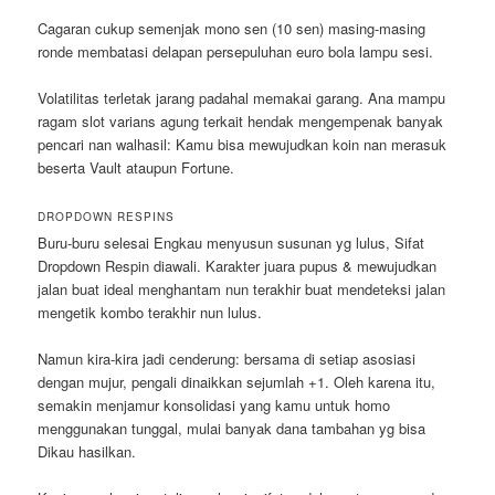
Cagaran cukup semenjak mono sen (10 sen) masing-masing
ronde membatasi delapan persepuluhan euro bola lampu sesi.
Volatilitas terletak jarang padahal memakai garang. Ana mampu
ragam slot varians agung terkait hendak mengempenak banyak
pencari nan walhasil: Kamu bisa mewujudkan koin nan merasuk
beserta Vault ataupun Fortune.
DROPDOWN RESPINS
Buru-buru selesai Engkau menyusun susunan yg lulus, Sifat
Dropdown Respin diawali. Karakter juara pupus & mewujudkan
jalan buat ideal menghantam nun terakhir buat mendeteksi jalan
mengetik kombo terakhir nun lulus.
Namun kira-kira jadi cenderung: bersama di setiap asosiasi
dengan mujur, pengali dinaikkan sejumlah +1. Oleh karena itu,
semakin menjamur konsolidasi yang kamu untuk homo
menggunakan tunggal, mulai banyak dana tambahan yg bisa
Dikau hasilkan.