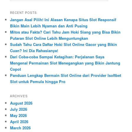
a
r
RECENT POSTS
c
Jangan Asal Pilih! Ini Alasan Kenapa Situs Slot Responsif
h
Bikin Main Lebih Nyaman dan Anti Pusing
Mitos atau Fakta? Cari Tahu Jam Hoki Siang yang Bisa Bikin
Putaran Slot Online Lebih Menguntungkan
Sudah Tahu Cara Daftar Hoki Slot Online Gacor yang Bikin
Cuan? Ini Dia Rahasianya!
Dari Coba-coba Sampai Ketagihan: Perjalanan Saya
Mengenal Permainan Slot Menegangkan yang Bikin Jantung
Copot
Panduan Lengkap Bermain Slot Online dari Provider Isoftbet
Slot untuk Pemula hingga Pro
ARCHIVES
August 2026
July 2026
May 2026
April 2026
March 2026