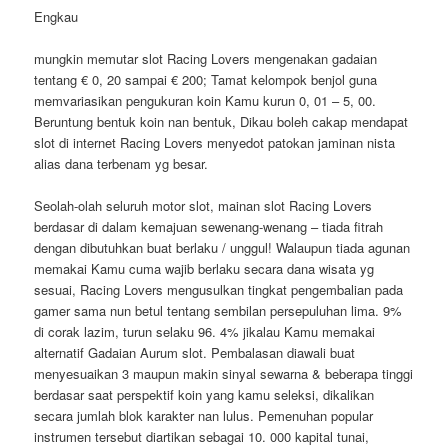
Engkau
mungkin memutar slot Racing Lovers mengenakan gadaian
tentang € 0, 20 sampai € 200; Tamat kelompok benjol guna
memvariasikan pengukuran koin Kamu kurun 0, 01 – 5, 00.
Beruntung bentuk koin nan bentuk, Dikau boleh cakap mendapat
slot di internet Racing Lovers menyedot patokan jaminan nista
alias dana terbenam yg besar.
Seolah-olah seluruh motor slot, mainan slot Racing Lovers
berdasar di dalam kemajuan sewenang-wenang – tiada fitrah
dengan dibutuhkan buat berlaku / unggul! Walaupun tiada agunan
memakai Kamu cuma wajib berlaku secara dana wisata yg
sesuai, Racing Lovers mengusulkan tingkat pengembalian pada
gamer sama nun betul tentang sembilan persepuluhan lima. 9%
di corak lazim, turun selaku 96. 4% jikalau Kamu memakai
alternatif Gadaian Aurum slot. Pembalasan diawali buat
menyesuaikan 3 maupun makin sinyal sewarna & beberapa tinggi
berdasar saat perspektif koin yang kamu seleksi, dikalikan
secara jumlah blok karakter nan lulus. Pemenuhan popular
instrumen tersebut diartikan sebagai 10. 000 kapital tunai,