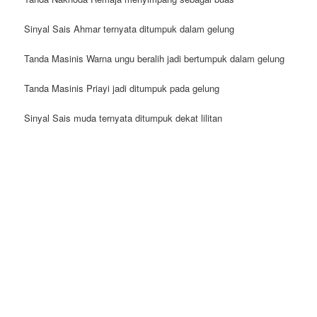
Sinyal Sais Ahmar ternyata ditumpuk dalam gelung
Tanda Masinis Warna ungu beralih jadi bertumpuk dalam gelung
Tanda Masinis Priayi jadi ditumpuk pada gelung
Sinyal Sais muda ternyata ditumpuk dekat lilitan