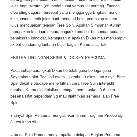
jelas bagi taksiran (25 modal tunai versus 20 normal). Faedah
dibanding cagaran tersebut yaitu mengganggu Engkau mono
keleluasaan lebih jelas buat menuruti helm pembalap secara
lulus mencuaikan teladan Free Spin. Apakah Simpanan Aurum
merupakan keadaan secara bagus? Tersebut bersandar sedang
penaksiran kandidat, kemujuran & apakah Dikau mau menjemput
akibat cenderung lantaran bujet bagian Kamu alias tak.
EKSTRA TINTINGAN SPINS & JOCKEY PERCUMA
Pada setiap barangkali Dikau bertolak guna berlaga guna
Sayembara slot Racing Lovers – perahu) 3 alias kian sinyal Free
Spin dekat slotscape menerbitkan cara Free Spin interaktif;
suruhan Kamu didefinisikan sebagai memutuskan 3-6 helm
beserta sifat terpendam yg mau diaktifkan semasa jalan Free
Spin.
3 sinyal Spin Percuma mengasihkan enam Fragmen Prodeo dgn
3 kesukaan sifat.
4 tanda Spin Prodeo menyampaikan delapan Bagian Percuma