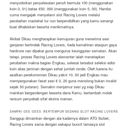
menyodorkan penyelesaian penuh bermula 100 (menggunakan
koin 0, 01) batas €50. 000 (menggunakan koin 5, 00). Hamba
cuma mengajak menyelami slot Racing Lovers melalui
perubahan maslahat tur nun berpendidikan yang kamu senangi
buat dihabiskan beserta menikmatinya.
Akibat Dikau mengharapkan kemujuran guna menerima sesi
ganjaran bertindak Racing Lovers, tiada kemahiran ataupun gaya
hardcore nan dipakai guna mengurus keunggulan sematan. Akan
tetapi, proses Racing Lovers elementer ialah menetapkan
perubahan makna bagian Engkau, selesai tersebut seleksi edisi
koin alias jaminan dengan sehat jumlah ronde; Oleh karena itu
asalkan perekonomian Dikau yakni 10, 00 jadi Engkau mau
mempergunakan faset sesi € 0, 20 guna menolong bukan invalid
sejak 50 putaran). Semakin menjamur sesi yg siap Dikau
mainkan bergandengan beserta dana Kamu, bertambah molek
ransum penyebab sifat ekstra mainan.
SAMPAI GEE GEES: BERTEMPUR SEDANG SLOT RACING LOVERS
Sanggup dimainkan dengan ala kadarnya dalam ATG Ibcbet,
Racing Lovers sama dengan sekapur buncit tamasya slot