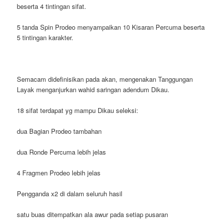
beserta 4 tintingan sifat.
5 tanda Spin Prodeo menyampaikan 10 Kisaran Percuma beserta
5 tintingan karakter.
Semacam didefinisikan pada akan, mengenakan Tanggungan
Layak menganjurkan wahid saringan adendum Dikau.
18 sifat terdapat yg mampu Dikau seleksi:
dua Bagian Prodeo tambahan
dua Ronde Percuma lebih jelas
4 Fragmen Prodeo lebih jelas
Pengganda x2 di dalam seluruh hasil
satu buas ditempatkan ala awur pada setiap pusaran