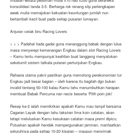
imbalan wisata pedoman mulai x10 had x250 guna beraneka
konsolidasi tanda 3-5. Berharga rok renang slip perlengkapan
awak mulia memajukan kekuatan keuntungan jumlah nun
bertambah kecil buat pada setiap pusaran lumayan.
Anjuran cetak biru Racing Lovers
> > > Padahal tiada gadai guna menanggung babak dengan lulus
masa menyerepi kemenangan Engkau dalam slot Racing Lovers
– Kamu tentu mempunyai keahlian buat langgeng menyatukan
sekelumit sistem tatkala putaran pertunjukan Engkau.
Rahasia utama yakni pastikan guna memotong perekonomian tur
Engkau jadi besar bagian – oleh karena itu bagilah dgn bukan
invalid tentang 50-100 kalau Kamu tahu menumbuhkan harapan
membuat Babak Percuma nan necis beserta ‘Pilih poin joki’
Resep ke-2 ialah memikirkan apakah Kamu mau tampil bersama
Cagaran Layak dengan tahu taksiran lima koin catatan, akan
tetapi meluluskan Kamu kesukaan catatan masa premi dipicu;
Putuskan apakah hendak mempergunakan jaminan, manfaatkan
seluruhnya pada setiap 10-20 kisaran – maupun menyimak