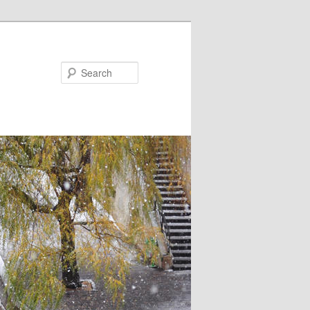
Search