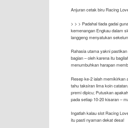
Anjuran cetak biru Racing Lov
> > > Padahal tiada gadai gu
kemenangan Engkau dalam slo
langgeng menyatukan sekelumi
Rahasia utama yakni pastikan
bagian – oleh karena itu bagil
menumbuhkan harapan membuat 
Resep ke-2 ialah memikirkan
tahu taksiran lima koin catat
premi dipicu; Putuskan apak
pada setiap 10-20 kisaran –
Ingatlah kalau slot Racing Lo
itu pasti nyaman dekat desa!