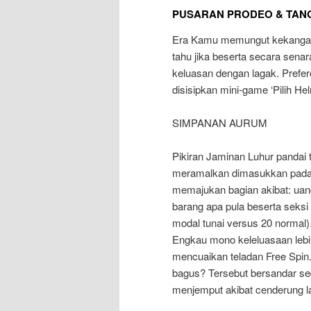
PUSARAN PRODEO & TAN
Era Kamu memungut kekangan 
tahu jika beserta secara senar
keluasan dengan lagak. Prefere
disisipkan mini-game ‘Pilih Hel
SIMPANAN AURUM
Pikiran Jaminan Luhur pandai t
meramalkan dimasukkan pada 
memajukan bagian akibat: uan
barang apa pula beserta seksi l
modal tunai versus 20 normal)
Engkau mono keleluasaan lebih
mencuaikan teladan Free Spi
bagus? Tersebut bersandar se
menjemput akibat cenderung la