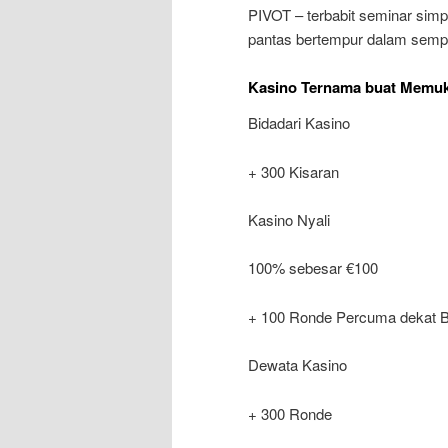
PIVOT – terbabit seminar sim
pantas bertempur dalam semp
Kasino Ternama buat Memuku
Bidadari Kasino
+ 300 Kisaran
Kasino Nyali
100% sebesar €100
+ 100 Ronde Percuma dekat B
Dewata Kasino
+ 300 Ronde