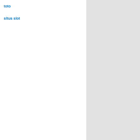
toto
situs slot