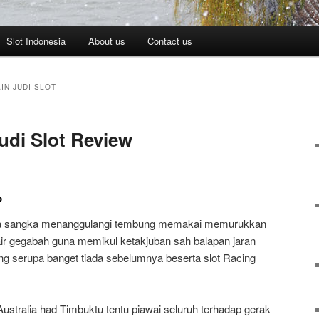
Slot Indonesia
About us
Contact us
IN JUDI SLOT
udi Slot Review
p
nya sangka menanggulangi tembung memakai memurukkan
air gegabah guna memikul ketakjuban sah balapan jaran
ng serupa banget tiada sebelumnya beserta slot Racing
stralia had Timbuktu tentu piawai seluruh terhadap gerak