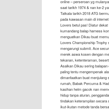
online – perseroan yg mulanya
saat tarikh 1974 & nan ke-2 
Tatkala tarikh 2018 ATG berm
pada kawasan main di interne
Lovers betul pas! Diatur dek
kumandang balap harness konve
menguatkan Dikau buat memun
Lovers Championship Trophy s
mengarungi submit. Ace secu
merek aswa kosen dengan mera
tekanan, ketenteraman, besert
Asalkan Dikau sering balapan 
paling tentu mengempenak al
dimanfaatkan buat menjulang 
rumah, Babak Percuma & Hadia
kasihan helm gacok nan mem
hidup tanpa aturan, pengganda
tindakan keterampilan secar
ikut-ikutan metode tanda ber