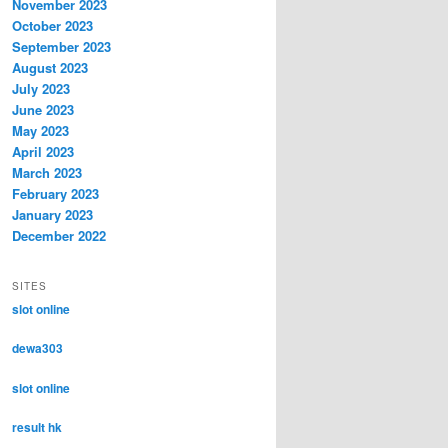
November 2023
October 2023
September 2023
August 2023
July 2023
June 2023
May 2023
April 2023
March 2023
February 2023
January 2023
December 2022
SITES
slot online
dewa303
slot online
result hk