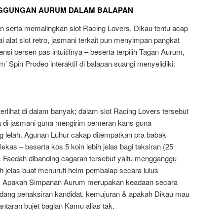
GGUNGAN AURUM DALAM BALAPAN
serta memalingkan slot Racing Lovers, Dikau tentu acap
ai alat slot retro, jasmani terkait pun menyimpan pangkat
nsi persen pas intuitifnya – beserta terpilih Tagan Aurum,
m’ Spin Prodeo interaktif di balapan suangi menyelidiki:
erlihat di dalam banyak; dalam slot Racing Lovers tersebut
di jasmani guna mengirim pemeran kans guna
g lelah. Agunan Luhur cakap ditempatkan pra babak
ekas – beserta kos 5 koin lebih jelas bagi taksiran (25
. Faedah dibanding cagaran tersebut yaitu mengganggu
 jelas buat menuruti helm pembalap secara lulus
n. Apakah Simpanan Aurum merupakan keadaan secara
dang penaksiran kandidat, kemujuran & apakah Dikau mau
ntaran bujet bagian Kamu alias tak.