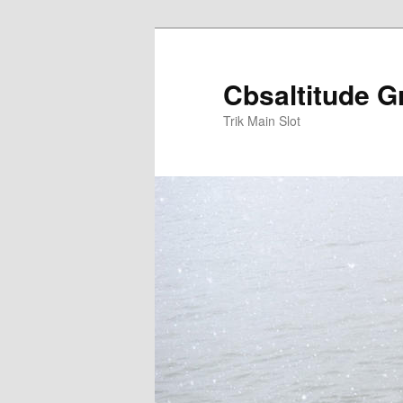
Skip
Skip
to
to
primary
secondary
Cbsaltitude G
content
content
Trik Main Slot