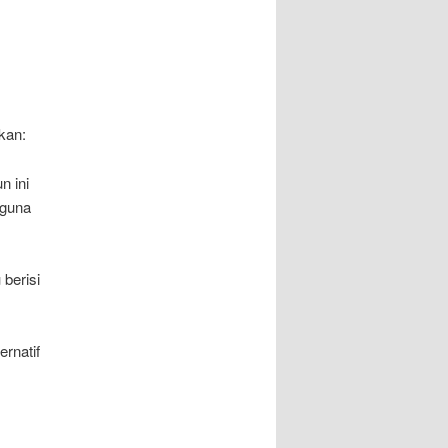
kan:
n ini
 guna
berisi
rnatif