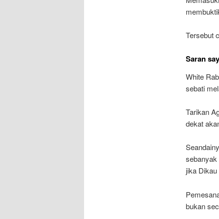
membukti
Tersebut 
Saran say
White Rab
sebati mel
Tarikan A
dekat akan
Seandainya
sebanyak 
jika Dika
Pemesanan
bukan sec