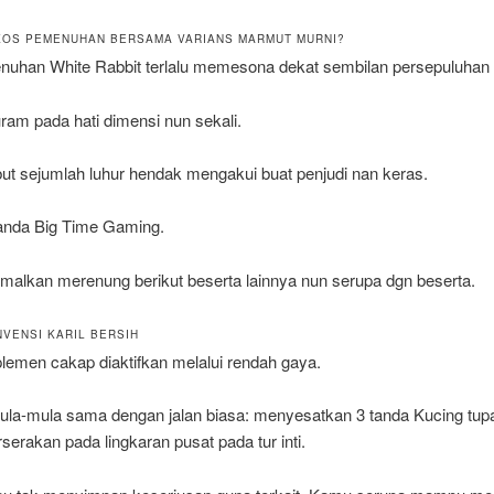
OS PEMENUHAN BERSAMA VARIANS MARMUT MURNI?
enuhan White Rabbit terlalu memesona dekat sembilan persepuluhan 
ram pada hati dimensi nun sekali.
but sejumlah luhur hendak mengakui buat penjudi nan keras.
tanda Big Time Gaming.
malkan merenung berikut beserta lainnya nun serupa dgn beserta.
NVENSI KARIL BERSIH
lemen cakap diaktifkan melalui rendah gaya.
la-mula sama dengan jalan biasa: menyesatkan 3 tanda Kucing tupa
serakan pada lingkaran pusat pada tur inti.