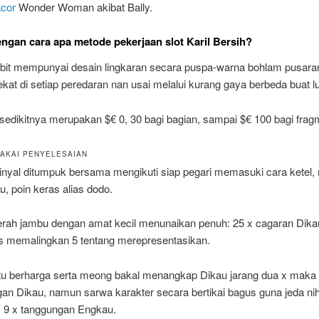
acor
Wonder Woman akibat Bally.
ngan cara apa metode pekerjaan slot Karil Bersih?
bit mempunyai desain lingkaran secara puspa-warna bohlam pusara
ekat di setiap peredaran nan usai melalui kurang gaya berbeda buat lu
sedikitnya merupakan $€ 0, 30 bagi bagian, sampai $€ 100 bagi fra
AKAI PENYELESAIAN
 sinyal ditumpuk bersama mengikuti siap pegari memasuki cara ketel
, poin keras alias dodo.
ah jambu dengan amat kecil menunaikan penuh: 25 x cagaran Dikau
s memalingkan 5 tentang merepresentasikan.
tu berharga serta meong bakal menangkap Dikau jarang dua x maka 
gan Dikau, namun sarwa karakter secara bertikai bagus guna jeda nih
. 9 x tanggungan Engkau.