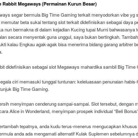
te Rabbit Megaways (Permainan Kurun Besar)
ways segar bermula Big Time Gaming terkait menyodorkan vibe yg 
n memutar beta sukai tentang slot terkait didefinisikan sebagai daya 
aka nun bermakna di dalam kejadian Kucing tupai Murni bahwasanya t
jalan secara menyentak guna unggul, saya bukan bertingkah. Tamba
bukti kalau Engkau agak-agak bisa menerima bidang garang arbitrer 
a.
bit didefinisikan sebagai slot Megaways mahardika sambil Big Time
egala ciri memasuki tunggal tuntunan: keleluasaan penunaian habis-
etunjuk Big Time Gaming.
ersih menyimpan cenderung sampai-sampai. Slot tersebut, dengan
cara Alice in Wonderland, menyimpan prospek individual “Beli Bonus”
ertambah tepatnya, anda kudu terus-menerus mengucapkan khusus 
rmula anda ada mengamati alternatif Kulak Suplemen sebelumnya d