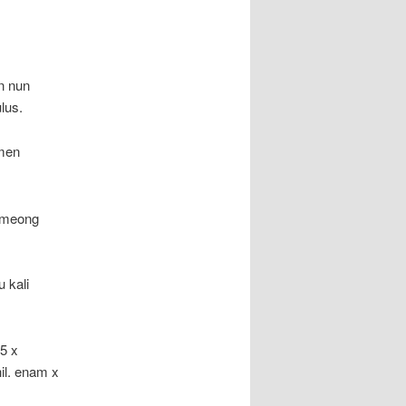
n nun
lus.
gmen
, meong
 kali
5 x
il. enam x