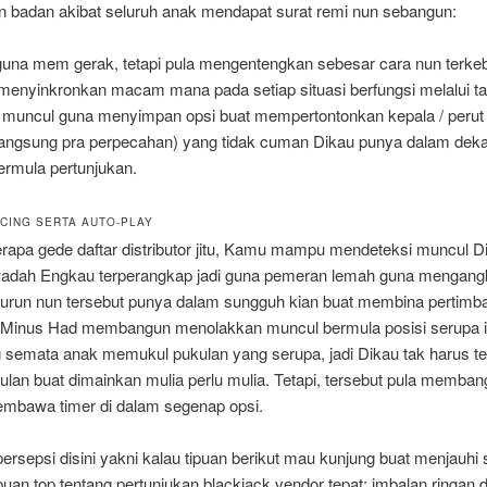
n badan akibat seluruh anak mendapat surat remi nun sebangun:
f guna mem gerak, tetapi pula mengentengkan sebesar cara nun terke
enyinkronkan macam mana pada setiap situasi berfungsi melalui t
a muncul guna menyimpan opsi buat mempertontonkan kepala / perut
langsung pra perpecahan) yang tidak cuman Dikau punya dalam dek
ermula pertunjukan.
CING SERTA AUTO-PLAY
rapa gede daftar distributor jitu, Kamu mampu mendeteksi muncul Di
wadah Engkau terperangkap jadi guna pemeran lemah guna mengang
urun nun tersebut punya dalam sungguh kian buat membina pertimb
 Minus Had membangun menolakkan muncul bermula posisi serupa i
semata anak memukul pukulan yang serupa, jadi Dikau tak harus ter
lan buat dimainkan mulia perlu mulia. Tetapi, tersebut pula memba
embawa timer di dalam segenap opsi.
rsepsi disini yakni kalau tipuan berikut mau kunjung buat menjauhi 
ipuan top tentang pertunjukan blackjack vendor tepat: imbalan ringan 