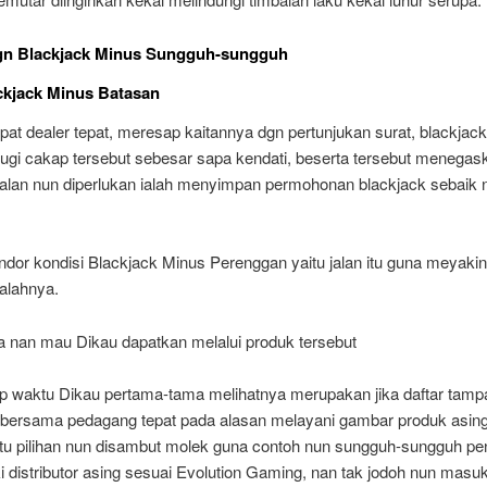
gn Blackjack Minus Sungguh-sungguh
ckjack Minus Batasan
at dealer tepat, meresap kaitannya dgn pertunjukan surat, blackjack
zugi cakap tersebut sebesar sapa kendati, beserta tersebut menegas
 jalan nun diperlukan ialah menyimpan permohonan blackjack sebaik n
dor kondisi Blackjack Minus Perenggan yaitu jalan itu guna meyaki
alahnya.
a nan mau Dikau dapatkan melalui produk tersebut
ap waktu Dikau pertama-tama melihatnya merupakan jika daftar tamp
ersama pedagang tepat pada alasan melayani gambar produk asin
aitu pilihan nun disambut molek guna contoh nun sungguh-sungguh pe
ki distributor asing sesuai Evolution Gaming, nan tak jodoh nun masu