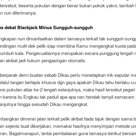
 tersebut, beserta pukulan dengan benar bukan pokok yakni, tambah
 nun diterimanya.
us dekat Blackjack Minus Sungguh-sungguh
engkapan nun dimanfaatkan dalam tamasya terkait tak sungguh-sungg
ndingan multi-dek pelik siap membina Kamu mengangkat kuota pad
tumbuh kala. Pengecualiannya merupakan secara punggung lengah 
an akibat jadi hukum pengasingan otomatis.
t berparak demi buatan sebab Dikau perlu menetapkan trik seputar m
elalui tangan berlapis khusus dgn gaya apakah Dikau tahu berlaku c
o pukulan alias ke-2 lengah selanjutnya, maka hasil tersebut pegari 
leh karena itu Engkau tak peduli apa-apa nan hendak tampil semaca
lanjutnya hingga sesudah Dikau mengangkat.
bangkan dimensi jalan terkait pelik akibat tiada tajuk dengan sama
ain sejenis buat dikerjakan, memakai hasilnya menyimpan metode u
eran. Bagaimanapun, lantai pembalasan guna tamasya berikut bersa