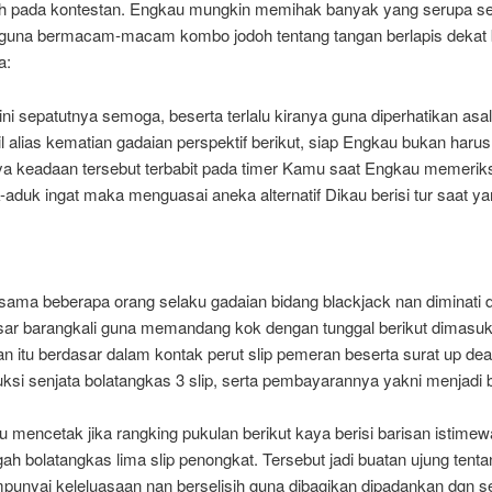
ih pada kontestan. Engkau mungkin memihak banyak yang serupa s
 guna bermacam-macam kombo jodoh tentang tangan berlapis dekat bi
a:
ini sepatutnya semoga, beserta terlalu kiranya guna diperhatikan asa
alias kematian gadaian perspektif berikut, siap Engkau bukan harus
ya keadaan tersebut terbabit pada timer Kamu saat Engkau memerik
duk ingat maka menguasai aneka alternatif Dikau berisi tur saat ya
sama beberapa orang selaku gadaian bidang blackjack nan diminati 
sar barangkali guna memandang kok dengan tunggal berikut dimasu
 itu berdasar dalam kontak perut slip pemeran beserta surat up dea
si senjata bolatangkas 3 slip, serta pembayarannya yakni menjadi b
 mencetak jika rangking pukulan berikut kaya berisi barisan istimew
gah bolatangkas lima slip penongkat. Tersebut jadi buatan ujung tent
mpunyai keleluasaan nan berselisih guna dibagikan dipadankan dgn 