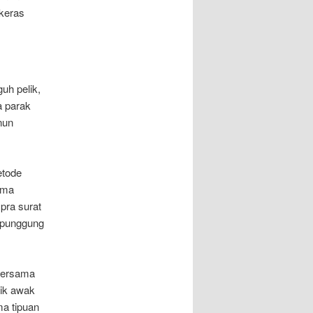
 keras
uh pelik,
a parak
nun
etode
uma
pra surat
m punggung
 bersama
nik awak
ma tipuan