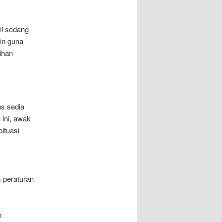
il sedang
in guna
ihan
s sedia
ini, awak
ituasi
 peraturan
m