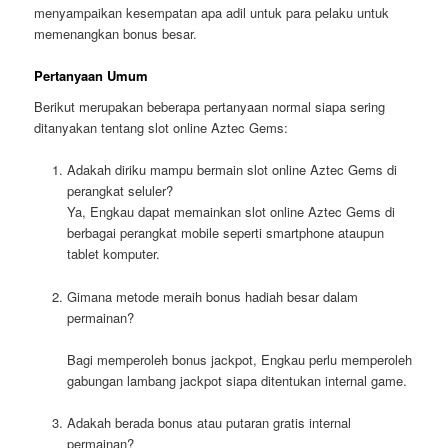
menyampaikan kesempatan apa adil untuk para pelaku untuk
memenangkan bonus besar.
Pertanyaan Umum
Berikut merupakan beberapa pertanyaan normal siapa sering
ditanyakan tentang slot online Aztec Gems:
Adakah diriku mampu bermain slot online Aztec Gems di
perangkat seluler?
Ya, Engkau dapat memainkan slot online Aztec Gems di
berbagai perangkat mobile seperti smartphone ataupun
tablet komputer.
Gimana metode meraih bonus hadiah besar dalam
permainan?
Bagi memperoleh bonus jackpot, Engkau perlu memperoleh
gabungan lambang jackpot siapa ditentukan internal game.
Adakah berada bonus atau putaran gratis internal
permainan?