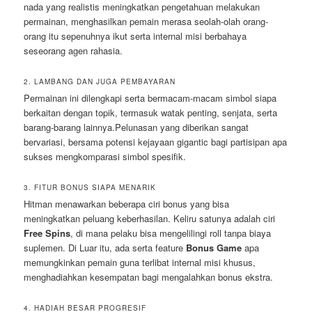
nada yang realistis meningkatkan pengetahuan melakukan
permainan, menghasilkan pemain merasa seolah-olah orang-
orang itu sepenuhnya ikut serta internal misi berbahaya
seseorang agen rahasia.
2. LAMBANG DAN JUGA PEMBAYARAN
Permainan ini dilengkapi serta bermacam-macam simbol siapa
berkaitan dengan topik, termasuk watak penting, senjata, serta
barang-barang lainnya.Pelunasan yang diberikan sangat
bervariasi, bersama potensi kejayaan gigantic bagi partisipan apa
sukses mengkomparasi simbol spesifik.
3. FITUR BONUS SIAPA MENARIK
Hitman menawarkan beberapa ciri bonus yang bisa
meningkatkan peluang keberhasilan. Keliru satunya adalah ciri
Free Spins
, di mana pelaku bisa mengelilingi roll tanpa biaya
suplemen. Di Luar itu, ada serta feature
Bonus Game
apa
memungkinkan pemain guna terlibat internal misi khusus,
menghadiahkan kesempatan bagi mengalahkan bonus ekstra.
4. HADIAH BESAR PROGRESIF