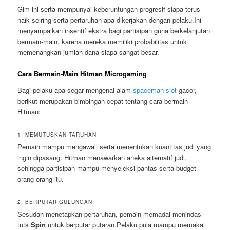
Gim ini serta mempunyai keberuntungan progresif siapa terus
naik seiring serta pertaruhan apa dikerjakan dengan pelaku.Ini
menyampaikan insentif ekstra bagi partisipan guna berkelanjutan
bermain-main, karena mereka memiliki probabilitas untuk
memenangkan jumlah dana siapa sangat besar.
Cara Bermain-Main Hitman Microgaming
Bagi pelaku apa segar mengenal alam
spaceman slot
gacor,
berikut merupakan bimbingan cepat tentang cara bermain
Hitman:
1. MEMUTUSKAN TARUHAN
Pemain mampu mengawali serta menentukan kuantitas judi yang
ingin dipasang. Hitman menawarkan aneka alternatif judi,
sehingga partisipan mampu menyeleksi pantas serta budget
orang-orang itu.
2. BERPUTAR GULUNGAN
Sesudah menetapkan pertaruhan, pemain memadai menindas
tuts
Spin
untuk berputar putaran.Pelaku pula mampu memakai