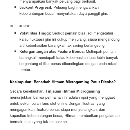
menyampaikan banyak peluang bagi berhasil.
Jackpot Progresif:
Peluang bagi mengalahkan
keberuntungan besar menyertakan daya panggil gim.
DEFISIENSI:
Volatilitas Tinggi:
Sedikit pemain bisa jadi mengetahui
kalau fluktuasi gim ini cukup menjulang, siapa mengandung
arti keberhasilan barangkali tak sering berlangsung.
Ketergantungan atas Feature Bonus:
Melimpah pemain
barangkali mendapati kalau keberhasilan luas lebih banyak
bergantung di fitur bonus dibandingkan dengan pada rotasi
teratur.
Kesimpulan: Benarkah Hitman Microgaming Patut Dicoba?
Secara keseluruhan,
Tinjauan Hitman Microgaming
menunjukkan bahwa permainan ini adalah opsi yang menggaet
untuk sekumpulan fans slot online.Dengan ilustrasi yang
mengagumkan, feature bonus siapa menyenangkan, dan
kapasitas keberuntungan besar, Hitman memberikan pengalaman
bermain-main yang tak terlupakan.