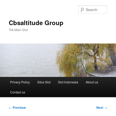
Skip
to
Sear
primary
content
Cbsaltitude Group
Trik Main Slot
Main
Privacy Policy
Situs Slot
Slot Indonesia
About us
menu
Contact us
Post
←
Previous
Next
→
navigation