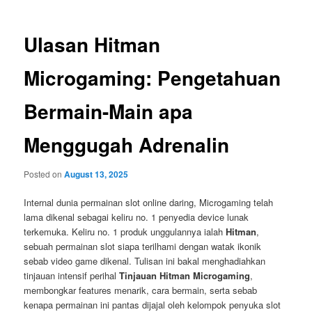
Ulasan Hitman
Microgaming: Pengetahuan
Bermain-Main apa
Menggugah Adrenalin
Posted on
August 13, 2025
Internal dunia permainan slot online daring, Microgaming telah
lama dikenal sebagai keliru no. 1 penyedia device lunak
terkemuka. Keliru no. 1 produk unggulannya ialah
Hitman
,
sebuah permainan slot siapa terilhami dengan watak ikonik
sebab video game dikenal. Tulisan ini bakal menghadiahkan
tinjauan intensif perihal
Tinjauan Hitman Microgaming
,
membongkar features menarik, cara bermain, serta sebab
kenapa permainan ini pantas dijajal oleh kelompok penyuka slot