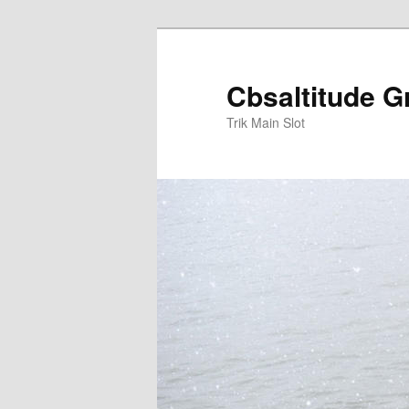
Skip
to
primary
Cbsaltitude G
content
Trik Main Slot