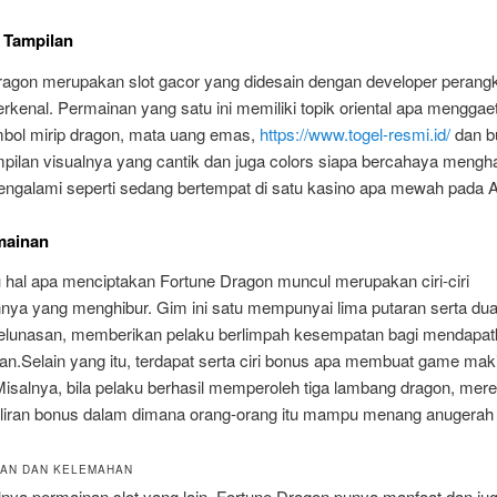
 Tampilan
ragon merupakan slot gacor yang didesain dengan developer perang
erkenal. Permainan yang satu ini memiliki topik oriental apa mengga
mbol mirip dragon, mata uang emas,
https://www.togel-resmi.id/
dan b
mpilan visualnya yang cantik dan juga colors siapa bercahaya mengh
ngalami seperti sedang bertempat di satu kasino apa mewah pada A
mainan
u hal apa menciptakan Fortune Dragon muncul merupakan ciri-ciri
nya yang menghibur. Gim ini satu mempunyai lima putaran serta dua
 pelunasan, memberikan pelaku berlimpah kesempatan bagi mendapa
an.Selain yang itu, terdapat serta ciri bonus apa membuat game mak
isalnya, bila pelaku berhasil memperoleh tiga lambang dragon, mer
giliran bonus dalam dimana orang-orang itu mampu menang anugerah g
AN DAN KELEMAHAN
lnya permainan slot yang lain, Fortune Dragon punya manfaat dan ju