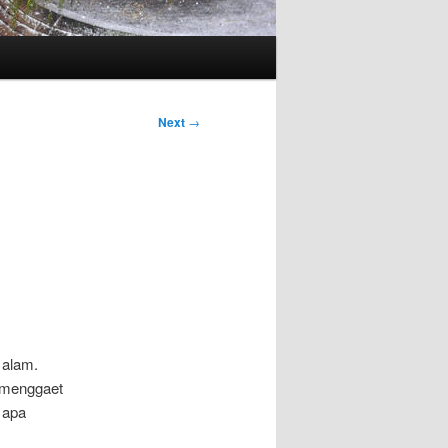
Next
→
 alam.
e menggaet
 apa