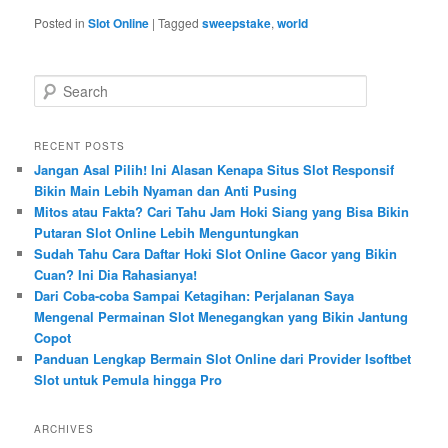
Posted in
Slot Online
|
Tagged
sweepstake
,
world
S
e
a
r
RECENT POSTS
c
Jangan Asal Pilih! Ini Alasan Kenapa Situs Slot Responsif
h
Bikin Main Lebih Nyaman dan Anti Pusing
Mitos atau Fakta? Cari Tahu Jam Hoki Siang yang Bisa Bikin
Putaran Slot Online Lebih Menguntungkan
Sudah Tahu Cara Daftar Hoki Slot Online Gacor yang Bikin
Cuan? Ini Dia Rahasianya!
Dari Coba-coba Sampai Ketagihan: Perjalanan Saya
Mengenal Permainan Slot Menegangkan yang Bikin Jantung
Copot
Panduan Lengkap Bermain Slot Online dari Provider Isoftbet
Slot untuk Pemula hingga Pro
ARCHIVES