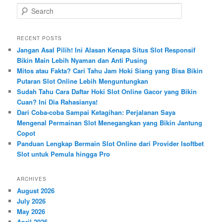
S
e
a
r
RECENT POSTS
c
Jangan Asal Pilih! Ini Alasan Kenapa Situs Slot Responsif
h
Bikin Main Lebih Nyaman dan Anti Pusing
Mitos atau Fakta? Cari Tahu Jam Hoki Siang yang Bisa Bikin
Putaran Slot Online Lebih Menguntungkan
Sudah Tahu Cara Daftar Hoki Slot Online Gacor yang Bikin
Cuan? Ini Dia Rahasianya!
Dari Coba-coba Sampai Ketagihan: Perjalanan Saya
Mengenal Permainan Slot Menegangkan yang Bikin Jantung
Copot
Panduan Lengkap Bermain Slot Online dari Provider Isoftbet
Slot untuk Pemula hingga Pro
ARCHIVES
August 2026
July 2026
May 2026
April 2026