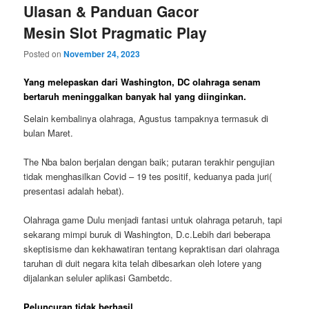
Ulasan & Panduan Gacor
Mesin Slot Pragmatic Play
Posted on
November 24, 2023
Yang melepaskan dari Washington, DC olahraga senam
bertaruh meninggalkan banyak hal yang diinginkan.
Selain kembalinya olahraga, Agustus tampaknya termasuk di
bulan Maret.
The Nba balon berjalan dengan baik; putaran terakhir pengujian
tidak menghasilkan Covid – 19 tes positif, keduanya pada juri(
presentasi adalah hebat).
Olahraga game Dulu menjadi fantasi untuk olahraga petaruh, tapi
sekarang mimpi buruk di Washington, D.c.Lebih dari beberapa
skeptisisme dan kekhawatiran tentang kepraktisan dari olahraga
taruhan di duit negara kita telah dibesarkan oleh lotere yang
dijalankan seluler aplikasi Gambetdc.
Peluncuran tidak berhasil