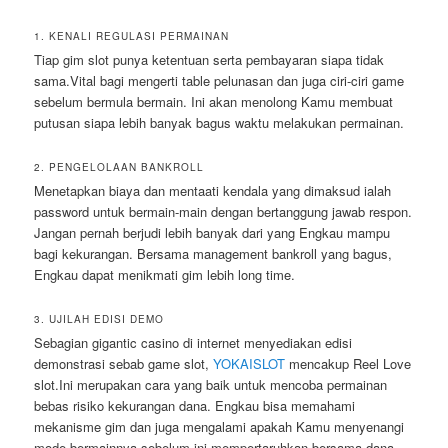
1. KENALI REGULASI PERMAINAN
Tiap gim slot punya ketentuan serta pembayaran siapa tidak
sama.Vital bagi mengerti table pelunasan dan juga ciri-ciri game
sebelum bermula bermain. Ini akan menolong Kamu membuat
putusan siapa lebih banyak bagus waktu melakukan permainan.
2. PENGELOLAAN BANKROLL
Menetapkan biaya dan mentaati kendala yang dimaksud ialah
password untuk bermain-main dengan bertanggung jawab respon.
Jangan pernah berjudi lebih banyak dari yang Engkau mampu
bagi kekurangan. Bersama management bankroll yang bagus,
Engkau dapat menikmati gim lebih long time.
3. UJILAH EDISI DEMO
Sebagian gigantic casino di internet menyediakan edisi
demonstrasi sebab game slot,
YOKAISLOT
mencakup Reel Love
slot.Ini merupakan cara yang baik untuk mencoba permainan
bebas risiko kekurangan dana. Engkau bisa memahami
mekanisme gim dan juga mengalami apakah Kamu menyenangi
mode bermainnya sebelum ini mempertaruhkan bersama dana