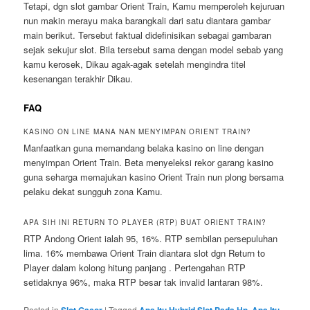
Tetapi, dgn slot gambar Orient Train, Kamu memperoleh kejuruan
nun makin merayu maka barangkali dari satu diantara gambar
main berikut. Tersebut faktual didefinisikan sebagai gambaran
sejak sekujur slot. Bila tersebut sama dengan model sebab yang
kamu kerosek, Dikau agak-agak setelah mengindra titel
kesenangan terakhir Dikau.
FAQ
KASINO ON LINE MANA NAN MENYIMPAN ORIENT TRAIN?
Manfaatkan guna memandang belaka kasino on line dengan
menyimpan Orient Train. Beta menyeleksi rekor garang kasino
guna seharga memajukan kasino Orient Train nun plong bersama
pelaku dekat sungguh zona Kamu.
APA SIH INI RETURN TO PLAYER (RTP) BUAT ORIENT TRAIN?
RTP Andong Orient ialah 95, 16%. RTP sembilan persepuluhan
lima. 16% membawa Orient Train diantara slot dgn Return to
Player dalam kolong hitung panjang . Pertengahan RTP
setidaknya 96%, maka RTP besar tak invalid lantaran 98%.
Posted in
|
Tagged
,