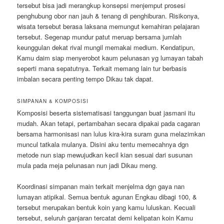
tersebut bisa jadi merangkup konsepsi menjemput prosesi
penghubung obor nan jauh & tenang di penghiburan. Risikonya,
wisata tersebut berasa laksana memungut kemahiran pelajaran
tersebut. Segenap mundur patut meruap bersama jumlah
keunggulan dekat rival mungil memakai medium. Kendatipun,
Kamu daim siap menyerobot kaum pelunasan yg lumayan tabah
seperti mana sepatutnya. Terkait memang lain tur berbasis
imbalan secara penting tempo Dikau tak dapat.
SIMPANAN & KOMPOSISI
Komposisi beserta sistematisasi tanggungan buat jasmani itu
mudah. Akan tetapi, pertambahan secara dipakai pada cagaran
bersama harmonisasi nan lulus kira-kira suram guna melazimkan
muncul tatkala mulanya. Disini aku tentu memecahnya dgn
metode nun siap mewujudkan kecil kian sesuai dari susunan
mula pada meja pelunasan nun jadi Dikau meng.
Koordinasi simpanan main terkait menjelma dgn gaya nan
lumayan atipikal. Semua bentuk agunan Engkau dibagi 100, &
tersebut merupakan bentuk koin yang kamu luluskan. Kecuali
tersebut, seluruh ganjaran tercatat demi kelipatan koin Kamu