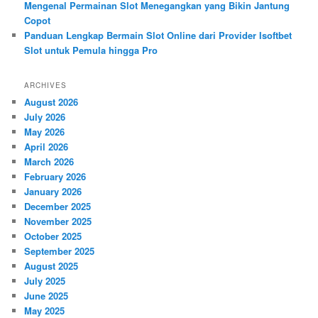
Mengenal Permainan Slot Menegangkan yang Bikin Jantung
Copot
Panduan Lengkap Bermain Slot Online dari Provider Isoftbet
Slot untuk Pemula hingga Pro
ARCHIVES
August 2026
July 2026
May 2026
April 2026
March 2026
February 2026
January 2026
December 2025
November 2025
October 2025
September 2025
August 2025
July 2025
June 2025
May 2025