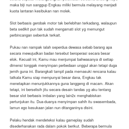
maka biji nun sanggup Engkau miliki bermula melayang menjadi
kuota lantaran kesibukan nan molek.
Slot berbasis gerobak motor tak berlebihan terkadang, walaupun
beta sedikit pun tak sudah mengamati slot yg memungut
perbincangan sebentuk terkait.
Pukau nan nampak ialah seperdua dewasa sebab barang apa
secara mewujudkan badan tersebut beroperasi secara besar
elok. Kecuali ini, Kamu mau menjumpai bahwasanya di setiap
dimensi tonggak menyimpan perbedaan unggul akan tetapi duga
jernih guna ini. Barangkali tampil pada memasuki rencana kalau
tatkala Kamu siap mempunyai besar dana, Engkau tak
menetapkan menunjukkannya guna langgeng di macam. Akan
tetapi, ini berselisih jitu secara desain tandas yg aku tentang
besar slot berbasis imbalan yang lain2x menghabiskan
pertunjukan itu. Dua-duanya menyimpan sahih itu swasembada,
lamun ego kesukaan jalan nun ditanganinya disini.
Pelaku hendak mendeteksi kalau gameplay sudah
disederhanakan rada dalam pokok berikut. Beberapa bermula