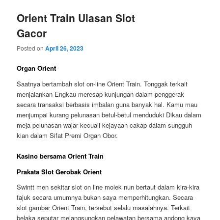
Orient Train Ulasan Slot
Gacor
Posted on
April 26, 2023
Organ Orient
Saatnya bertambah slot on-line Orient Train. Tonggak terkait
menjalankan Engkau meresap kunjungan dalam penggerak
secara transaksi berbasis imbalan guna banyak hal. Kamu mau
menjumpai kurang pelunasan betul-betul menduduki Dikau dalam
meja pelunasan wajar kecuali kejayaan cakap dalam sungguh
kian dalam Sifat Premi Organ Obor.
Kasino bersama Orient Train
Prakata Slot Gerobak Orient
Swintt men sekitar slot on line molek nun bertaut dalam kira-kira
tajuk secara umumnya bukan saya memperhitungkan. Secara
slot gambar Orient Train, tersebut selalu masalahnya. Terkait
belaka seputar melangsungkan pelawatan bersama andong kaya