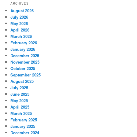
ARCHIVES
August 2026
July 2026
May 2026
April 2026
March 2026
February 2026
January 2026
December 2025
November 2025
October 2025
September 2025
August 2025
July 2025
June 2025
May 2025
April 2025
March 2025
February 2025
January 2025
December 2024