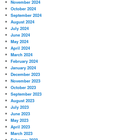
November 2024
October 2024
September 2024
August 2024
July 2024
June 2024
May 2024
April 2024
March 2024
February 2024
January 2024
December 2023
November 2023
October 2023
September 2023
August 2023
July 2023
June 2023
May 2023
April 2023
March 2023
February 2023