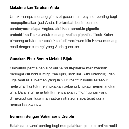
Maksimalkan Taruhan Anda
Untuk mampu menang gim slot gacor multi-payline, penting bagi
mengoptimalkan judi Anda. Bertambah berlimpah line
pembayaran siapa Engkau aktifkan, semakin gigantic
probabilitas Kamu untuk menang hadiah gigantic. Tidak Boleh
bimbang untuk memposisikan judi maximum bila Kamu memang
pasti dengan strategi yang Anda gunakan.
Gunakan Fitur Bonus Melalui Bijak
Mayoritas permainan slot online multi-payline menawarkan
berbagai ciri bonus mirip free spin, ikon liar (wild symbols), dan
juga feature suplemen yang lain.Utilize fitur bonus tersebut
melalui arif untuk meningkatkan peluang Engkau memenangkan
gim. Dalami gimana taktik menyalakan ciri-ciri bonus yang
dimaksud dan juga manfaatkan strategi siapa tepat guna
memanfaatkannya.
Bermain dengan Sabar serta Disiplin
Salah satu kunci penting bagi mengalahkan gim slot online multi-