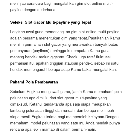
meninjau cara-cara bagi mengalahkan gim slot online multi-
payline dengan sederhana.
Seleksi Slot Gacor Multi-payline yang Tepat
Langkah awal guna memenangkan gim slot online multi-payline
adalah bersama menentukan gim yang tepat.Pastikanlah Kamu
memilih permainan slot gacor yang menawarkan banyak batas
pembayaran (paylines) sehingga kesempatan Kamu guna
menang hendak makin gigantic. Check juga taraf fluktuasi
permainan itu, apakah tinggian ataupun pendek, sebab ini satu
hendak memengaruhi berapa acap Kamu bakal mengalahkan.
Pahami Pola Pembayaran
Sebelum Engkau mengawali game, jamin Kamu memahami pola
pelunasan apa dimiliki dari slot gacor multi-payline yang
dimaksud. Ketahui tanda-tanda apa saja siapa merupakan
lambang pelunasan tinggi dan rendah, dan berapa melimpah
siapa mesti Engkau terima bagi memperoleh kejayaan.Dengan
memahami model pelunasan yang satu ini, Anda hendak punya
rencana apa lebih mantap di dalam bermain-main.